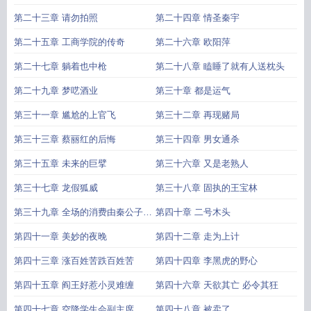
第二十三章 请勿拍照
第二十四章 情圣秦宇
第二十五章 工商学院的传奇
第二十六章 欧阳萍
第二十七章 躺着也中枪
第二十八章 瞌睡了就有人送枕头
第二十九章 梦呓酒业
第三十章 都是运气
第三十一章 尴尬的上官飞
第三十二章 再现赌局
第三十三章 蔡丽红的后悔
第三十四章 男女通杀
第三十五章 未来的巨擘
第三十六章 又是老熟人
第三十七章 龙假狐威
第三十八章 固执的王宝林
第三十九章 全场的消费由秦公子买
第四十章 二号木头
单
第四十一章 美妙的夜晚
第四十二章 走为上计
第四十三章 涨百姓苦跌百姓苦
第四十四章 李黑虎的野心
第四十五章 阎王好惹小灵难缠
第四十六章 天欲其亡 必令其狂
第四十七章 空降学生会副主席
第四十八章 被卖了