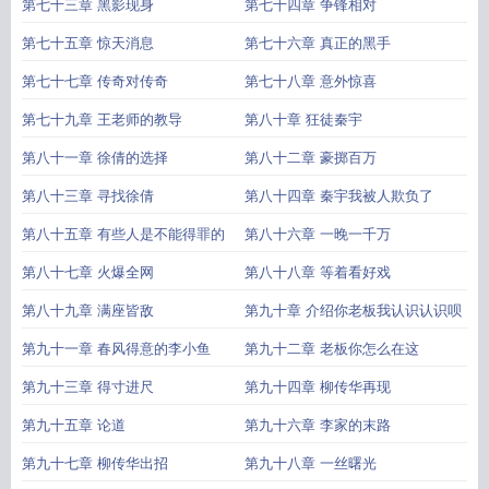
第七十三章 黑影现身
第七十四章 争锋相对
第七十五章 惊天消息
第七十六章 真正的黑手
第七十七章 传奇对传奇
第七十八章 意外惊喜
第七十九章 王老师的教导
第八十章 狂徒秦宇
第八十一章 徐倩的选择
第八十二章 豪掷百万
第八十三章 寻找徐倩
第八十四章 秦宇我被人欺负了
第八十五章 有些人是不能得罪的
第八十六章 一晚一千万
第八十七章 火爆全网
第八十八章 等着看好戏
第八十九章 满座皆敌
第九十章 介绍你老板我认识认识呗
第九十一章 春风得意的李小鱼
第九十二章 老板你怎么在这
第九十三章 得寸进尺
第九十四章 柳传华再现
第九十五章 论道
第九十六章 李家的末路
第九十七章 柳传华出招
第九十八章 一丝曙光