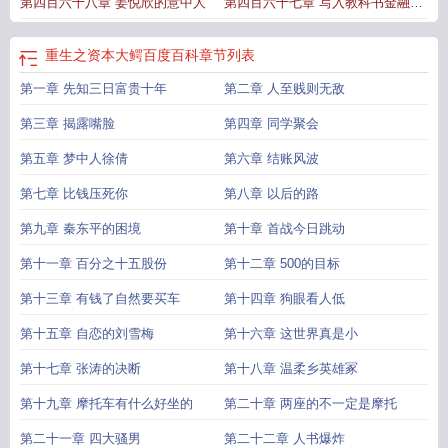
第四百六十八章 姜悦欣的意中人
第四百六十七章 写入教科书金融大
鳄秦宇
重生之资本大鳄百度百科
章节列表
第一章 先知三日富贵十年
第二章 人至贱则无敌
第三章 揭露嘴脸
第四章 同学聚会
第五章 梦中人徐倩
第六章 结账风波
第七章 比钱压死你
第八章 以后的路
第九章 秦东平的困境
第十章 首战今日跳动
第十一章 百分之十五股份
第十二章 500的目标
第十三章 有钱了自然要买车
第十四章 狗眼看人低
第十五章 自恋的刘雪梅
第十六章 这世界真是小
第十七章 张涛的决断
第十八章 温柔乡英雄冢
第十九章 摩托车有什么好坐的
第二十章 两座的不一定是摩托
第二十一章 四大骚男
第二十二章 人书爆炸