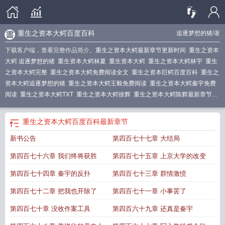
重生之资本大鳄百度百科
追逐梦想的猪
/著
下载客户端，查看完整作品简介。
重生之资本大鳄最新章节更新时间
重生之资本
大鳄 追逐梦想的猪
重生资本大鳄林夏
重生资本大鳄
重生之资本大鳄林宇
重生
之资本大鳄完整
重生之资本大鳄免费阅读全文
重生之资本巨鳄百度百科
重生之
资本大鳄追逐梦想的猪
重生之资本大鳄王毅免费阅读
重生之资本大鳄秦宇免费
阅读
重生之资本大鳄TXT
重生之资本大鳄徐辉
重生之资本大鳄陈辉最新章节更
新时间
重生之资本巨鳄的
重生之资本大鳄之类的
重生之资本大鳄陈辉
重生之
资本大鳄晒肚皮
重生之资本大鳄百度百科
重生之资本大鳄林羽最新章节更新时
重生之资本大鳄百度百科
最新章节
间
重生之资本大鳄未删减txt
重生之资本巨鳄外汇似海
重生之资本大鳄秦宇
重
新书公告
第四百七十七章 大结局
生之资本大鳄免费阅读
重生之资本巨鳄88读书网
第四百七十六章 我们终将获胜
第四百七十五章 上京大学的改变
第四百七十四章 秦宇的反扑
第四百七十三章 群情激愤
第四百七十二章 把我也开除了
第四百七十一章 小事罢了
第四百七十章 没收作案工具
第四百六十九章 还真是秦宇