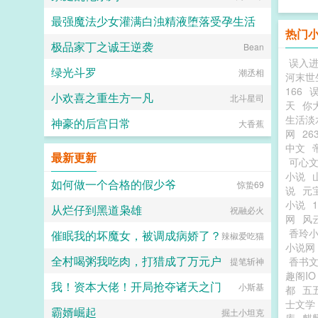
最强魔法少女灌满白浊精液堕落受孕生活
热门
极品家丁之诚王逆袭
水少多文酱
Bean
误入
绿光斗罗
潮丞相
河末世
166
小欢喜之重生方一凡
北斗星司
天
你
生活淡
神豪的后宫日常
大香蕉
网
26
中文
最新更新
可心
小说
如何做一个合格的假少爷
惊蛰69
说
元
小说
从烂仔到黑道枭雄
祝融必火
网
风
香玲
催眠我的坏魔女，被调成病娇了？
辣椒爱吃猫
小说网
全村喝粥我吃肉，打猎成了万元户
香书
提笔斩神
趣阁IO
我！资本大佬！开局抢夺诸天之门
小斯基
都
五
士文学
霸婿崛起
掘土小坦克