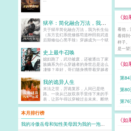
《如
狱卒：简化融合万法，我为长生仙
看他，
关于狱卒简化融合万法，我为长生仙
（东方玄幻系统修炼苟道种田前武道
看得到
后期修仙心黑手辣）穿越成为一个狱
样子。
卒的李长生绑定简化系统，居然可以
是一望无
把功法修炼简化成呼吸吃饭喝水那么
史上最牛召唤
简单。他决定苟在天牢看世间百态，
媳妇跑了，武功被废，还被逐出了家
在历史中修炼，求证长生。...
《如
族嫡系为什么穿越者的身世总是这么
凄惨？幸好，哥们随身携带着穿越者
福利协会给俺提供的史上最牛召唤空
第84
间！刀剑枪械...
我的诡异人生
末法之世，厉诡复苏，人间已是绝
第80
路。一块从已故双亲手里传下来的手
表，让苏午得以穿梭过去未来。断绝
第76
于过去的古老传承口口相传的禁忌沦
落于尘埃里的技艺，由此重新焕发生
本月排行榜
机。...
《如
我的冷傲岳母和知性美母因为我的一泡精液成为了熟女便器 (无绿版)