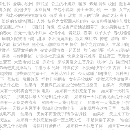
第七书
爱读小说网
御书屋
公主的小娇奴
暖床
炽焰|骨科 校园
魔君
毒女配
渡她|快穿
床戏替身
书包小说网
骑士全本小说
干上瘾
女主她
透
和老公的爸爸拍激情戏
偏爱|高干 甜宠
兽人的宝藏
高岭之花|高干
堕落的安妮塔|西幻 人外
快穿之女配回来吃肉啦
参加直播做AI综艺后
赞直播进行中！
【西幻】侍魔
变成丧尸后她被圈养了
女扮男装被太子
的春天
百无一用的小师妹
心情小雨
贵妃奴
春潮
双子太子
春枝嫋嫋
病弱女配被迫上岗
甜源
各种病娇黑化
欺姐|继姐弟
撩愈
清釉
重生
展宫眉
袚灾祛秽
黑心狐只想吃掉男主|快穿
快穿之趁虚而入
甘愿上瘾[N
啻微芒
隔壁禽兽的他
被丈夫跟情敌一起囚禁
甜心都想要
总有人想独
非善类
与你刚刚好
拼多多社恐逆袭
快穿之娇花难养
最佳野王
恶毒女
是变态
天造地设|公路
岁欢愉
穿成黄漫女主替身后
牧神午后
隔壁网
弟画进黄漫掉马后
半甜欲水|兄妹
冲喜侍妾
不羡仙|快穿仙侠 古言
上
呢|校园
那些娇弱的婊子们
黑莲花的上位
今天你睡了吗[快穿]
各种黑
天下
荔枝姻
吊桥效应
怪物们的朋友
女主是软妹呀
拯救退环境傲娇男
你是什么歌
如果有一天世界已改变当沧海都已成桑田
如果有一天我
果有一天我将会离开你 电影
如果有一天我忘记了你
如果有一天我
消失了
那将是我最大的悲剧是什么歌
如果有一天我们再见面是什么
如果有一天我要去流浪
如果有一天我们都老了
如果有一天我离开了
果有一天我迷失风雨中 我知道你为我疗伤
请把我埋在这春天里
如果
钱毛不易
如果有一天你不再爱我了!请你告诉我!
如果有一天主来了
我远去
如果有一天我忘记你那一定是我失忆
不是厌倦了家乡
谁会
改变是什么歌曲
请你好好爱自己
如果有一天我忘了你
如果有一天