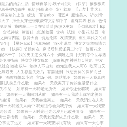
与魔后的婚后生活
情难自禁|小姨子×姐夫
（快穿）被狠狠疼
总是被C|仙侠
贰拾|强取豪夺
梨汁软糖
【五梦】背这五
绿茶婊的上位
缘浅（百合abo）哑巴A
魔性美人
祈欢|骨
我火了
拜金女穿进强取豪夺文后躺平了
虚有其表|校园
色情
发现后
我的脸上一直在笑嘻嘻|权贵X主妇
【催眠总攻】lsp
含苞待放
芭蕾鞋
桌边|校园
含桃
试婚
小梨花|校园
南
之肉香四溢
欲骨天香
诱她沦陷
友情变质
重生年代文的路
PH]
【星际abo】洛希极限
19k小说网
快穿之拯救痴情男
占她
【快穿】节操何在
穿书后和反派男二he了
旋覆花之
配不干了
我的男主怎么有六个
炽阳之痕
[快穿]每个世界遇
黄使用指南
快穿之神女瑶姬
[综影视]男神总想C哭她
把发
流社会|都市权斗
她撩人不自知
她知道我人人可C
吃两口又
化病娇男
人生存盘失效后
有妻徒刑
只想要你的保护而已
主
酒醒前想念小狗
官场小说
网站地图
如果有一天我真的
回到从前是什么歌
如果有一天我离开了你的生活是什么
消失不见
如果有一天我老无所依
如果你还爱着我
如果有
歌
如果有一天我回到从前
如果有一天我爱上你的老婆歌
你的生活
如果有一天我突然离去
如果有一天我消失在人海
有一天我迷失风雨中 我知道你会为我疗伤
如果有一天我变
歌词歌谱
如果有一天时光已走远岁月已改变青春
如果有一
满世界找我
如果有一天我老无所依是什么歌
如果有一天
心事去了远方
如果有一天我变得很有钱
如果有一天心事