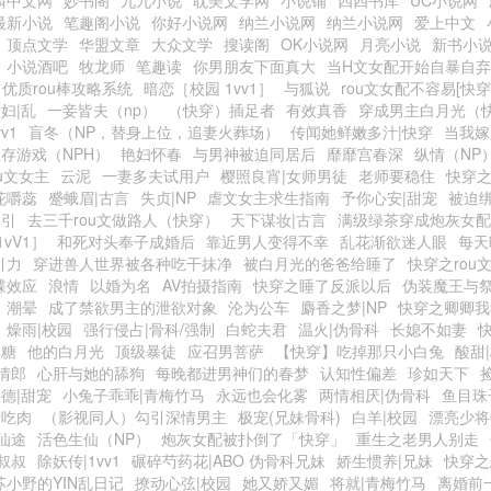
麟中文网
妙书阁
九九小说
耽美文学网
小说铺
四四书库
UC小说网
最新小说
笔趣阁小说
你好小说网
纳兰小说网
纳兰小说网
爱上中文
顶点文学
华盟文章
大众文学
搜读阁
OK小说网
月亮小说
新书小
小说酒吧
牧龙师
笔趣读
你男朋友下面真大
当H文女配开始自暴自弃
优质rou棒攻略系统
暗恋［校园 1vv1］
与狐说
rou文女配不容易[快穿
妇|乱
一妾皆夫（np）
（快穿）插足者
有效真香
穿成男主白月光（快
v1
盲冬（NP，替身上位，追妻火葬场）
传闻她鲜嫩多汁|快穿
当我嫁
存游戏（NPH）
艳妇怀春
与男神被迫同居后
靡靡宫春深
纵情（NP
u文女主
云泥
一妻多夫试用户
樱照良宵|女师男徒
老师要稳住
快穿
花嚼蕊
蹙蛾眉|古言
失贞|NP
虐文女主求生指南
予你心安|甜宠
被迫
勾引
去三千rou文做路人（快穿）
天下谋妆|古言
满级绿茶穿成炮灰女配
vV1］
和死对头奉子成婚后
靠近男人变得不幸
乱花渐欲迷人眼
每天
引力
穿进兽人世界被各种吃干抹净
被白月光的爸爸给睡了
快穿之rou
蝶效应
浪情
以婚为名
AV拍摄指南
快穿之睡了反派以后
伪装魔王与
潮晕
成了禁欲男主的泄欲对象
沦为公车
麝香之梦|NP
快穿之卿卿我
燥雨|校园
强行侵占|骨科/强制
白蛇夫君
温火|伪骨科
长媳不如妻
奶糖
他的白月光
顶级暴徒
应召男菩萨
【快穿】吃掉那只小白兔
酸甜
情郎
心肝与她的舔狗
每晚都进男神们的春梦
认知性偏差
珍如天下
德|甜宠
小兔子乖乖|青梅竹马
永远也会化雾
两情相厌|伪骨科
鱼目珠
爱吃肉
（影视同人）勾引深情男主
极宠(兄妹骨科)
白羊|校园
漂亮少将
仙途
活色生仙（NP）
炮灰女配被扑倒了「快穿」
重生之老男人别走
叔叔
除妖传|1vv1
碾碎芍药花|ABO 伪骨科兄妹
娇生惯养|兄妹
快穿之
苏小野的YIN乱日记
撩动心弦|校园
她又娇又媚
将就|青梅竹马
离婚前