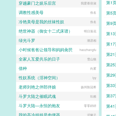
第1
穿越豪门之娱乐后宫
hanshengjiang
我爱慕容淑
调教性感美母
第5
佚名
冷艳美母是我的丝袜性奴
佚名
第9
绝世神器（御女十二式床谱）
明日落花
第13
绿光斗罗
潮丞相
第17
小时候爸爸让领导和妈妈肏屄
haozhangfu
第21
全家人互爱共乐的日子
雪山狼
第25
借种
向雾
第29
性奴系统（淫神空间）
lyy
第33
老师刘艳之伴郎伴娘
扬州陈冠希
第37
斗罗大陆之催眠武魂
玖粮
斗罗大陆—永恒的炮友
第41
零零碎碎
我的高冷姐姐是肉便器
涩菌子