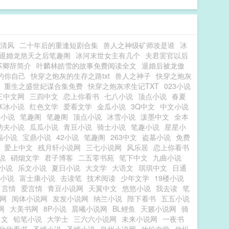
y清风
二十年后的重逢短剧合集
兽人之神级矿师攻是谁
冰
退婚龙熬天之后笔趣阁
冰河末世女主有几个
夫君罢官以后
苏卿辞简介
叶麟林皓雪的故事免费阅读全文
退婚后被龙傲
的你自己
快穿之炮灰的生存之路txt
兽人之神子
快穿之炮灰
重生之盛世妃谋合集免费
快穿之炮灰求生记TXT
023小说
三中文网
三四中文
恋上你看书
七八小说
顶点小说
春夏
寒冰小说
红色文学
爱看文学
金瓜小说
3Q中文
中文小说
特小说
笔趣阁
笔趣阁
顶点小说
冰雪小说
泼墨中文
全本
功夫小说
瓜瓜小说
青豆小说
骑士小说
笔趣小说
星星小
福小说
宝鼎小说
42小说
笔趣阁
263中文
盗墓小说
免费
爱上中文
残月轩小说网
三七小说网
风乐居
恋上你看书
说
硝烟文学
君子博客
二五零书苑
笔下中文
九曲小说
小说
乐文小说
夏日小说
大文学
大语文
琪琪中文
日通
小说
富士康小说
去读笔
技术阅读
少年文学
19楼小说
1言情
爱言情
青豆小说网
天翼中文
悠悠小说
我去读
笔
网
阅体小说网
发发小说网
纳兰小说
陛下看书
五五小说
网
大美书网
8P小说
晨曦小说网
BL鲤鱼
天籁小说网
骑
中文
铅笔小说
大学士
三六六小说网
未来小说网
一夜书