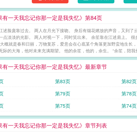
果有一天我忘记你那一定是我失忆》第84页
江述脸庞靠过去。 两人在月光下接吻。 身后有烟花燃放的声音，又到了
一点淡淡的光影。 两人对视一下，同时笑出来。 余笙靠在江述肩上。 
 大概就是春和日丽，万物复苏，爱意会在心底某个角落更加野蛮地生长，
际的大海，他对未来充满期望。 他的余笙，他的，余生。 “余笙，陪我长命百岁……” 全
果有一天我忘记你那一定是我失忆》最新章节
页
第83页
第82页
页
第79页
第78页
页
第75页
第74页
果有一天我忘记你那一定是我失忆》章节列表