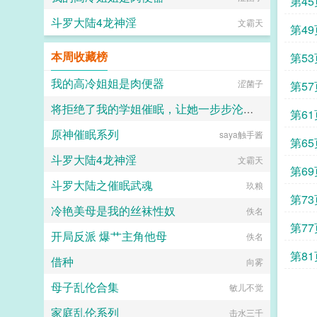
第45
斗罗大陆4龙神淫
文霸天
第49
本周收藏榜
第53
我的高冷姐姐是肉便器
涩菌子
第57
将拒绝了我的学姐催眠，让她一步步沦陷为我的母狗（把背叛自己的学姐变成对自己忠心耿耿的母狗）
第61
原神催眠系列
saya触手酱
jiuliang
第65
斗罗大陆4龙神淫
文霸天
第69
斗罗大陆之催眠武魂
玖粮
第73
冷艳美母是我的丝袜性奴
佚名
第77
开局反派 爆艹主角他母
佚名
第81
借种
向雾
母子乱伦合集
敏儿不觉
家庭乱伦系列
击水三千