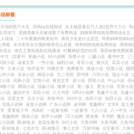
小说标签
进片场的图片大全
清风by在线阅读
女主她恶毒且万人迷2贫穷大力士
B
生存技巧
退婚龙傲天后被强娶了免费阅读
妈咪饲养指南免费阅读全文
误入现场
二十年重逢的唯美短句
薄荷少女是什么意思
饲养妈咪指南by
大哥呢
冰河末世女主囤积物资怎么发展
饲养妈咪指南免费阅读
薄荷味
水流云
难言之爱电视剧在线播放
叶麟林皓雪的结局
薄荷味吻免费观看
3中文
22看书
穿越小说
00小说网
吾爱小说
三藏小说
看书中文
三
帝国小说
读者文学
一号小说
福利小说
哥哥小说
雅尔文
瓜瓜小说
文学
王者小说
悟空追书
玛雅文学
免费看书
搜读小说
联盟小说
模
山河小说
冰冰小说
神话小说
九二书苑
四书库
六四小说
顶点小说
宝小说
词典小说
言情小说
夜色文学
易小说
雨雨小说
中山小说
倍
19楼小说
网阅小说
捏破小说
随梦小说
第一版主
爱去小说
完美小说
云小说
极品中文
车臣小说
八七书库
UPU小说网
笔趣子小说
乐趣小
小说
深度文学
乐文小说
努努书坊
263中文
农田小说
农田小说
乐文
无线小说网
速度小说网
广东小说网
读书网
笔趣阁V
文学A
富士康
文学
零零电子书
书画村
一起看书网
一起看书
七八小说
八一中文
9
笔趣阁W
搜读小说
葫芦小说网
7Z小说网
爱来阁
天书吧
魔爪小说
五小说网
BL鲤鱼乡
老花生看书
007小说
大美书网
大美书网
大美书
BL鲤鱼乡
七毛中文
BL鲤鱼王
掌心文学
万相书城
元宝看书
大美