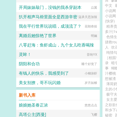
库
麒
中文
开局妹妹敲门，没钱的我杀穿副本
尛翼
小说网
小说网
扒开相声马褂里面全是西游辛密
寇承天思加辣
(快穿)
我在平行世界玩说唱，成顶流了？
精养贵
花朝叁拾
多汁|1v
离婚后她惊艳了世界
明婳
色情生
拯救ro
八零赶海：鱼虾成山，九个女儿吃香喝辣
人
吹
纯情
灵眸！
音响YX
夕北
［校园1
录
暗
阴阳和合功
睡个好觉了
事
蝴
有钱人的快乐，我感受到了
汁樱桃
小糊涂虾
想被渣
美女别撩，哥不玩闪婚
岁月如梭
薄荷
主的小
极守夫
新书入库
女主
娘娘她圣眷正浓
之欲欲
悠悠点点
和乡下
高塔公主[西曼]
飞樱
秘密