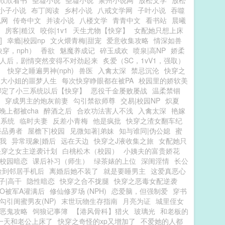
欣欣看书
圣墟小说
圣墟小说
泉州小说网
放松文学
放松
小子小说
布丁阅读
乡村小说
八戒文学网
子叶小说
吞噬
说网
传奇中文
并读小说
八楼文学
青青中文
看书站
晨曦
房客|糙汉
咬你|1v1
天生尤物【快穿】
女配她只想上床
]
幸瘾|校园np
文火煨青梅|甜宠
爱意收集攻略
情深如兽
穿，nph）
香欲
魅魔养成记
碎玉成欢
喷泉|高NP
娇柔
人后，剧情突然变得不对劲起来
炙爱（SC，1vV1，强取）
）
快穿之睡遍男神(nph)
兽医
入禽太深
禁忌沉沦
快穿之
之大小姐的噩梦人生
每次快穿睁眼都在被PA
校园里的娇软美
绑定了小三系统以后【快穿】
恶役千金屡败屡战
温柔禁锢
穿成男主的炮灰前妻
勾引禁欲师尊
交易|校园NP
炽夏
晚上都被cha
醉酒之后
合欢功法害人不浅
入禽太深
艳嫁
文系统
临时夫妻
反差小青梅
他是疯批
快穿之渣女翻车纪
祭品勇者
屋檐下|校园
见微知著|弟妹
知与谁同|伪公媳
蜜
我
异常现象|婚后
远在天边
快穿之J液收集之旅
女配她只
快穿之女主逆袭计划
白桃松木（校园）
小姨夫的富贵娇花
|校园暗恋
课后补习（师生）
绿茶婊的上位
深闺淫情
长公
捡到邻居手机后
离婚后她不装了
就是要睡男主
这爱真恶心
子|高干
隐性暗恋
快穿之合不拢腿
快穿之恶毒女配逆袭
O被军A灌满后
修仙修罗场 (NPH)
恋爱脑，但强制爱
穿书
勾引闺蜜男友(NP)
末世玩物生存指南
月亮为证
城里侄女
恶鬼攻略
饲狼记事簿
【港风骨科】猎火
玻璃光
和老板的
一天和老公上床了
快穿之奇怪的xp又增加了
不爱她的人都