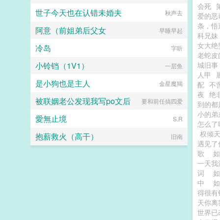
会死
世子今天也在认错未婚夫
秋声去
爱的恶
条，悟
阿意（前姐弟后父女
早睡早起
科兄妹
女大绝
冷岛
字听
老蛇皮
小铃铛（1V1）
城旧事
一层鱼
人甲
是小狗也是主人
金星魔羯
配
不
夜
绝
被联姻老公发现我写po文后
要和前任搞四爱
到的都
小的弟
愛無止境
S.R
怎么了
权倾
抱薪救火（高干）
旧南
遇见了
歌
如
一天我
词
中
如
得很有
天你离
世界已