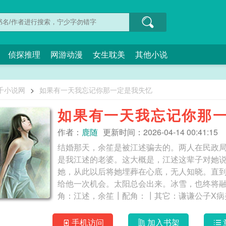
侦探推理
网游动漫
女生耽美
其他小说
千小说网
>
如果有一天我忘记你那一定是我失忆
如果有一天我忘记你那
作者：
鹿随
更新时间：2026-04-14 00:41:15
结婚那天，余笙是被江述骗去的。两人在民政
是我江述的老婆。这大概是，江述这辈子对她
她，从此以后将她埋葬在心底，无人知晓。直
给他一次机会。太阳总会出来。冰雪，也终将融
手机访问
加入书架