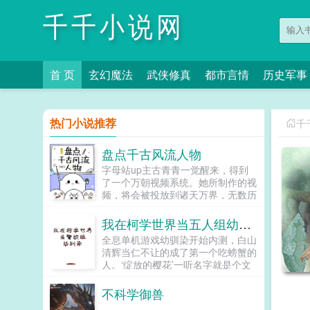
千千小说网
首 页
玄幻魔法
武侠修真
都市言情
历史军事
热门小说推荐
千
盘点千古风流人物
字母站up主古青青一觉醒来，得到
了一个万朝视频系统。她所制作的视
频，将会被投放到诸天万界，无数历
史朝代。那一日，无数个历史衍生平
行世界之中，天空骤然浮现水幕。白
我在柯学世界当五人组幼驯染
玉京上的仙人施展留影法术，降下...
全息单机游戏幼驯染开始内测，白山
清辉当仁不让的成了第一个吃螃蟹的
人。‘绽放的樱花’一听名字就是个文
艺向的温馨游戏，其提供的幼驯染共
有五位，分别是某叼牙签爽朗硬汉某
不科学御兽
温柔又可怕的凤眼假酒某黑卷...
...