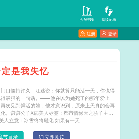
会员书架
阅读记录
注册
登录
一定是我失忆
局门口僵持许久。江述说：你就算只能活一天，你也得
说得最狠的一句话。——他在以为她死了的那年爱上
到再次见到鲜活的她，他才意识到，原来上天真的会再
化。谦谦公子X病美人标签：都市情缘天之骄子主
角：江述，余笙┃配角：┃其它：谦谦公子X病美人立意：冰雪终将融化 如果有一天
章节目录
立即阅读