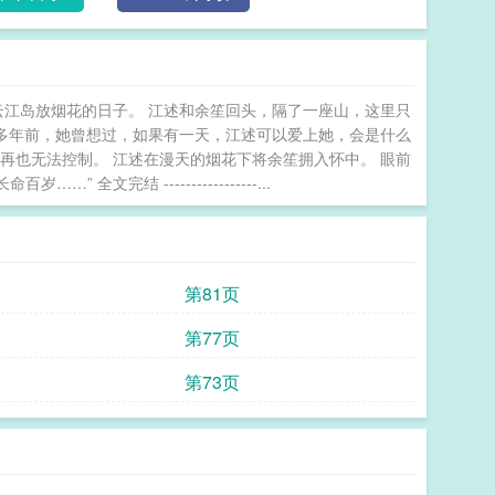
云江岛放烟花的日子。 江述和余笙回头，隔了一座山，这里只
很多年前，她曾想过，如果有一天，江述可以爱上她，会是什么
再也无法控制。 江述在漫天的烟花下将余笙拥入怀中。 眼前
文完结 -----------------...
第81页
第77页
第73页