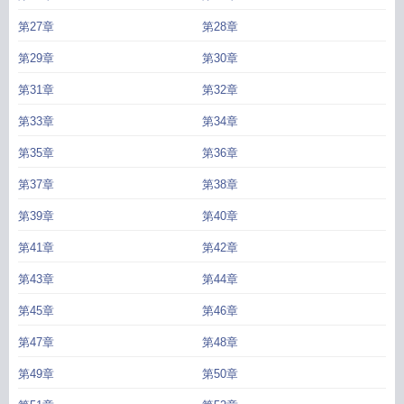
第27章
第28章
第29章
第30章
第31章
第32章
第33章
第34章
第35章
第36章
第37章
第38章
第39章
第40章
第41章
第42章
第43章
第44章
第45章
第46章
第47章
第48章
第49章
第50章