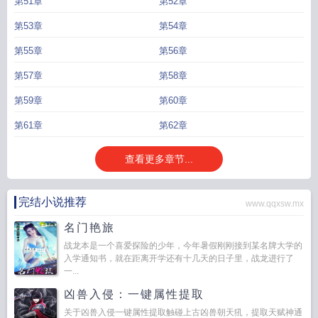
第51章
第52章
第53章
第54章
第55章
第56章
第57章
第58章
第59章
第60章
第61章
第62章
查看更多章节...
完结小说推荐
www.qqxsw.mx
名门艳旅
战龙本是一个喜爱探险的少年，今年暑假刚刚接到某名牌大学的
入学通知书，就在距离开学还有十几天的日子里，战龙进行了
一...
凶兽入侵：一键属性提取
关于凶兽入侵一键属性提取触碰上古凶兽朝天犼，提取天赋神通