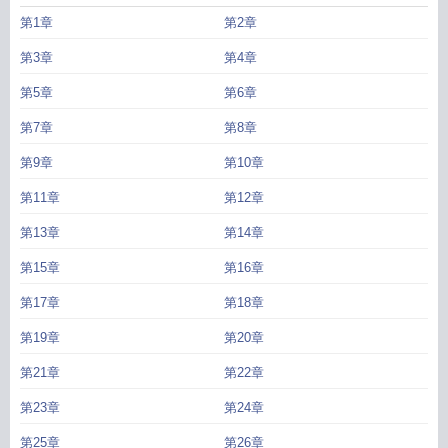
第1章
第2章
第3章
第4章
第5章
第6章
第7章
第8章
第9章
第10章
第11章
第12章
第13章
第14章
第15章
第16章
第17章
第18章
第19章
第20章
第21章
第22章
第23章
第24章
第25章
第26章