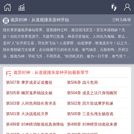
诡异封神：从道观撞东皇钟开始
三时儿戏
/著
陆长青穿越诡异修仙世界。道观撞钟之时，激活混沌至宝！至宝本源残缺？无
妨！但此方世界竟源于。天庭早已坠落，神圣尽皆诡化，人间化为鬼蜮。那么，
是何“人”在开府立庙，羽化而飞仙？人道莽莽，仙道渺渺，唯鬼道乐兮！以之力，
陆长青踏破万古迷雾，走出独属于己的长生大道。食气纳灵，元胎初鸣；开府立
庙，炼诡为神；羽化飞升，不死而圣。“你消耗灵韵，修为一日千里，食气境？弹
指可破！”“你消耗灵韵，万法不侵，厉鬼复苏？
诡异封神从道观撞东皇钟开始番
茄
诡异封神从道观撞东皇钟开始纵横
诡异封神从道观撞东皇钟开始作者三时儿
诡异封神：从道观撞东皇钟开始
最新章节
戏
第507章 摩罗成圣证道魔祖
第506章 战斗危局
第505章 幽冥鬼界独战女娲
第504章 成圣之法只身闯幽冥
第503章 人间危局陆长青求圣
第502章 四方皆战摩罗机缘
第501章 大决战诡祖灭界
第500章 三圣头颅女娲造诡
第499章 封神榜消散诡祖真身降临
第498章 封神榜异动诡祖来袭