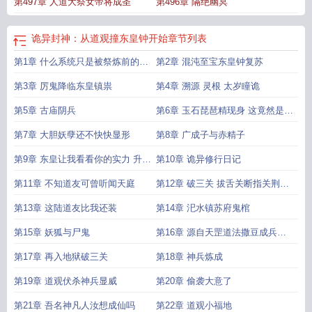
第497章 人道大祭女帝将成圣
第496章 隔绝幽冥
诡异封神：从道观撞东皇钟开始
章节列表
第1章 什么系统只是被祭炼前的幻
第2章 混沌至宝东皇钟复苏
觉罢了
第3章 厉鬼降临东皇镇祟
第4章 溯源 灵根 太岁瞳诡
第5章 古庙阴兵
第6章 玉石琵琶精现身 这竟然是洪
荒封神世界
第7章 大胆妖孽还不快快显形
第8章 广成子与赤精子
第9章 东皇让我看看你的实力 升级
第10章 诡异修行日记
两大神通
第11章 不知道友可曾听闻天庭
第12章 破三关 拔舌关断指关荆棘
关
第13章 这陆道友比我还装
第14章 汜水镇苏府鬼棺
第15章 妖狐与尸鬼
第16章 源自天罡道法撒豆成兵的
六甲神术到手
第17章 再入地狱破三关
第18章 神兵炼成
第19章 道观伏杀神兵显威
第20章 偷袭大意了
第21章 吾名神凡人汝想成仙吗
第22章 道观小福地