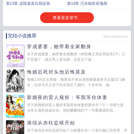
关
第13章 这陆道友比我还装
第14章 汜水镇苏府鬼棺
查看更多章节...
完结小说推荐
www.qqxsw.mx
穿成婆婆，她带着全家翻身
关于穿成婆婆，她带着全家翻身（种田爽文系统养娃无CP）江
宁穿越了，跳过男人喜当娘，还是五个孩...
悔婚后死对头他后悔莫及
每晚2100左右更新，晚更或不更会请假秦黛黛身为太墟宗门嫡
女，自幼与天之骄子的岑望定下婚约。十余年间，她...
新婚夜的雷人规矩：爷我等你休妻
关于新婚夜的雷人规矩爷我等你休妻想要休书？行！侍寝七夜，
令本王满意就成全你。他轻飘飘地扔下一句重量级的话...
港综从赤柱监狱开始
关于港综从赤柱监狱开始丁云峰重生在一个港片融汇的世界，开