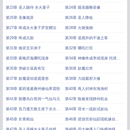
第23章 圣人随侍 水火童子
第24章 观圣颜雕圣像
第25章 圣像诡异
第26章 圣人降临
第27章 终成水火童子罗宣赠法
第28章 火烧鬼物
第29章 终成元胎
第30章 道观外的不速之客
第31章 御灵玄宗弟子
第32章 哪吒行宫
第33章 夜晚厉鬼哪吒现身
第34章 神像终成李靖现身 托塔李
天王塔在爹在
第35章 突破古庙真有宝
第36章 妖魔出世
第37章 妖魔退却道观显形
第38章 力战紫府大修
第39章 紫府逃遁雍州修仙界震惊
第40章 再入封神东海渔村
第41章 骷髅岛白骨洞一气仙马元
第42章 险被发现静待机会
第43章 吾乃通天教主座下水火童
第44章 背水一战欲试妖仙
子何方妖孽胆敢放肆
第45章 长青弑仙
第46章 碧游宫前仙踪现机缘自截
入圣门
第47章 圣人亲赐水火童子传授四
第48章 四大神通入门纵横地狱