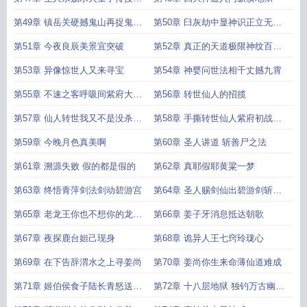
大神通
第49章 镇岳关硬撼鬼山再捉鬼物
第50章 臼灰劫中显神识正立无影
炼神兵
破劫关
第51章 今夜良辰美景宜突破
第52章 真正的天道极限神纹百零
八
第53章 异像惊世人又来寻宝
第54章 神婴问世法相千丈撼九霄
第55章 不速之客呼吸间紫府大圆
第56章 转世仙人的招揽
满
第57章 仙人转世我又不是没杀过
第58章 手撕转世仙人紫府初战惊
仙人
天下
第59章 今晚月色真美啊
第60章 圣人讲道 斩善尸之法
第61章 溯源失败 假的都是假的
第62章 真耶假耶黄粱一梦
第63章 终悟青萍剑法剑动碧游宫
第64章 圣人赐剑仙出碧游剑斩龙
尸
第65章 老龙王你也不想你的龙子
第66章 姜子牙消息抵达朝歌
龙孙
第67章 夜探鹿台妲己现身
第68章 诡异人王七窍玲珑心
第69章 在下告辞渭水之上寻姜尚
第70章 姜尚你生来命薄仙道难成
第71章 姬伯侯食子陆长青怒送义
第72章 十八层地狱 独钓万古幽冥