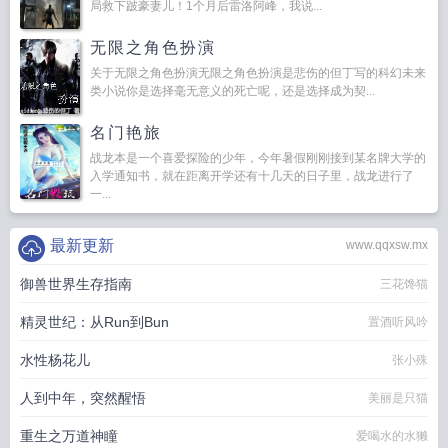
局救下跛豪妻儿！1个月后雷洛阿峰，我说...
无限之角色扮演
关于无限之角色扮演无限之角色扮演是悲伤的但丁写的科幻未来
类小说你是选择毫无意义的死亡呢，还是选择成为契...
名门艳旅
战龙本是一个喜爱探险的少年，今年暑假刚刚接到某名牌大学的
入学通知书，就在距离开学还有十几天的日子里，战龙进行了
一...
最新更新
www.qqxsw.mx
御兽世界生存指南
三花馋猫
精灵世纪：从Run到Bun
置酒听风吟
水性杨花儿
张小殊
人到中年，突然醒悟
美丽是只猫
重生之万道神瞳
爱喝水的水獭