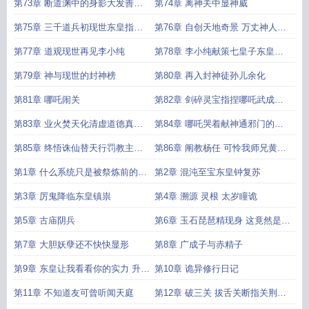
子肉饼
的陆天帝
第73章 断道渊中的身影大发善心
第74章 离神关中显神威
陆仙人
第75章 三千道兵初现世东皇指路
第76章 自创天地奇景 万丈神人镇
铸神宫
压亘古
第77章 道观现世再见李小纯
第78章 李小纯献策七皇子东皇钟
下的木盒
第79章 神与现世的封神榜
第80章 再入封神徒孙儿余化
第81章 哪吒闹关
第82章 剑碎灵宝指捏哪吒武成王
束手
第83章 业火焚天化清虚道德真君
第84章 哪吒哭着献神通邪门的三
发怒
头六臂法身
第85章 终悟诛仙替天行罚教主欲
第86章 阐教杨任 可怜我师兄黄天
收徒
化天纵奇才
第1章 什么系统只是被祭炼前的幻
第2章 混沌至宝东皇钟复苏
觉罢了
第3章 厉鬼降临东皇镇祟
第4章 溯源 灵根 太岁瞳诡
第5章 古庙阴兵
第6章 玉石琵琶精现身 这竟然是洪
荒封神世界
第7章 大胆妖孽还不快快显形
第8章 广成子与赤精子
第9章 东皇让我看看你的实力 升级
第10章 诡异修行日记
两大神通
第11章 不知道友可曾听闻天庭
第12章 破三关 拔舌关断指关荆棘