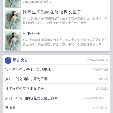
emspemsp总点击1...
我靠生子系统在修仙界长生了
关于我靠生子系统在修仙界长生了李雪原本是个现代的姑娘，穿
越到四零以后，在四零年代生活了十几年。得到了...
药妆娘子
别人穿越都是倾国倾城的美人，她却穿成了丑女别人遇见的男主
要么高冷，要么霸道，要么邪魅，不管什么属性都是用情专一...
最新更新
www.qqxsw.mx
宝可梦亚圣：去吧，到地平线
墨鱼有点傻
崩铁：闪之所向，即为王道
穆林桀
抽奖没有保底？那又怎样
超大钻风
末日：好哥们的校花女友住进我家
芊芊细雨柠檬花开
紫微鼎
出土的暴龙