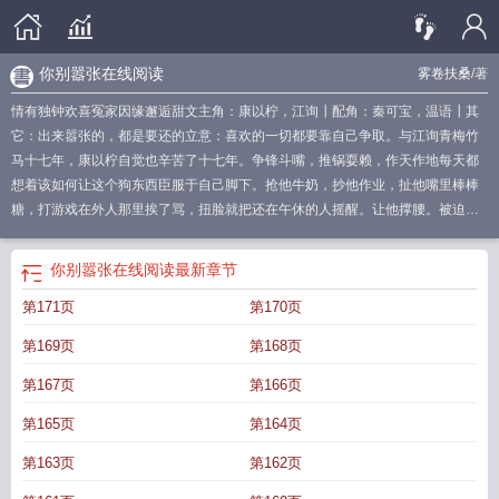
你别嚣张在线阅读
雾卷扶桑
/著
情有独钟欢喜冤家因缘邂逅甜文主角：康以柠，江询┃配角：秦可宝，温语┃其
它：出来嚣张的，都是要还的立意：喜欢的一切都要靠自己争取。与江询青梅竹
马十七年，康以柠自觉也辛苦了十七年。争锋斗嘴，推锅耍赖，作天作地每天都
想着该如何让这个狗东西臣服于自己脚下。抢他牛奶，抄他作业，扯他嘴里棒棒
糖，打游戏在外人那里挨了骂，扭脸就把还在午休的人摇醒。让他撑腰。被迫撑
腰的天生睡神浑身戾气，接过手机心态和刘海一样爆炸。嗓音微哑。
你别嚣张用
英语怎么说
你别嚣张 雾卷扶桑全文免费阅读
你别嚣张免费阅读
生活你别嚣
你别嚣张在线阅读
最新章节
张
你别嚣张 雾卷扶桑
我姓张你别嚣张
你别嚣张雾卷扶桑免费阅读
你别嚣张免
第171页
第170页
费阅读全文
你别嚣张图片
你别嚣张顺口溜
你别嚣张我有你小时候的照片表情
包
你别嚣张怎么幽默回复
你别嚣张晋江
你别嚣张上一句
你别嚣张表情包
原始
第169页
第168页
人你别嚣张
别嚣张什么意思
你别嚣张TXT
你别嚣张笔趣阁
你别嚣张全文免费
阅读
你别嚣张无弹窗全文免费阅读
你别嚣张雾卷扶桑免费
你别嚣张英文
你别
第167页
第166页
嚣张在线阅读
你别太嚣张什么意思
你别嚣张老子的拳头硬邦邦
第165页
第164页
第163页
第162页