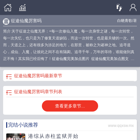
征途仙魔厉害吗
白晓青歌
/著
简介:关于征途之仙魔无界：+每一次修仙入魔，每一次身世之谜，每一次转世，
每一次失忆，也只是为了修复天道缺陷，而这一次转世，也是最关键的一次。然
而，天道之上，还有很多为涉足的地方，在那里，被称之为诸神之地。追寻道
心，成仙、入魔，让彼此之间不在有隔阂。追寻千年，万年的等待，谁能做到真
正不悔！其实我已经后悔了！
征途仙魔完美加点图片
征途仙魔完美加点图文
征
途仙魔pk技巧手法
征途之仙魔无界在线阅读
征途仙魔厉害吗
征途之仙魔无界攻
略大全
征途仙魔内挂设置图解
征途仙魔装备搭配篇
征途仙魔怎样做极致
征途
征途仙魔厉害吗
最新章节
仙魔攻略大全
征途仙魔智力属性一览表
征途增伤仙魔仙魔已经废了征途吧
征途
增伤仙魔征途仙魔加点
征途仙魔怎么激活
征途仙魔的副手是什么
征途仙魔经验
征途仙魔厉害吗
章节列表
心得
征途仙魔在哪激活
征途之仙魔无界免费阅读
查看更多章节...
完结小说推荐
www.qqxsw.mx
港综从赤柱监狱开始