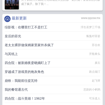
成了疯子。除了我！...
最新更新
www.qqxsw.mx
综影视：在哪里打工不是打工
浮生若梦三千场
皇后的容光
氤氲对容姿
老太太裸辞做保姆家里家外杀疯了
苏合欢
与其纸上
开瓶拳头
四合院：被新婚夜娄晓娥盯上了
麦左
穿越成了游戏里的炮灰角色
路点烟汀
崩铁：我能前往提瓦特
起飞呀
我的餐馆通古代
悲剧的小鹌鹑
四合院：战斗英雄！1962年
可乐道人