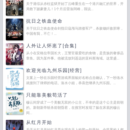
关于港综从赤柱监狱开始丁云峰重生在一个港片融汇的世界，开
局救下跛豪妻儿！1个月后雷洛阿峰，我说...
抗日之铁血使命
关于抗日之铁血使命剑指日寇颅马踏倭军尸，杀敌锄奸敌胆寒，
中国有我，不亡！...
人外让人怀崽了[合集]
从小在安格拉帝国长大，王警官最爱吃的食物，是贵族的奢侈品
章鱼。因为某件事。他被流放到遥远的亚科斯海域。这里盛...
欢迎光临九州乐园[经营]
文案上一秒在乐园经营游戏界面输好名称点击确认，下一秒洛水
就接到了律师的电话。洛水小姐，恭喜您继承九州乐园。...
只能靠美貌苟活了
穆云间穿成了一个美貌无双的小公主，不幸的是这个公主是前朝
的。新朝新帝斩杀前朝昏君，在搜宫时发现了躲在床底的穆云
间...
从红月开始
关于从红月开始红月亮出现在天上的那一刻开始，全世界的人都