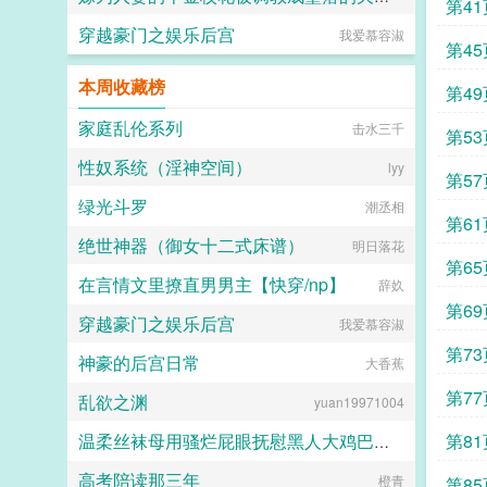
第41
穿越豪门之娱乐后宫
yeqingxuan
我爱慕容淑
第45
本周收藏榜
第49
家庭乱伦系列
击水三千
第53
性奴系统（淫神空间）
lyy
第57
绿光斗罗
潮丞相
第61
绝世神器（御女十二式床谱）
明日落花
第65
在言情文里撩直男男主【快穿/np】
辞奺
第69
穿越豪门之娱乐后宫
我爱慕容淑
第73
神豪的后宫日常
大香蕉
第77
乱欲之渊
yuan19971004
第81
温柔丝袜母用骚烂屁眼抚慰黑人大鸡巴的淫乱群交摄影记录
高考陪读那三年
佚名
橙青
第85