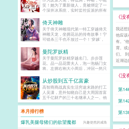
的哑巴大侄子相依为命！呜呜，好惨
笑！她为了重新做人，竟被绑定了一
一女的！女主武力强有钱有系统宠瓶
个深井冰系统，实时监控反派的所有
邪男主黑瞎子，逗比二人组！...
情绪，决不能让反派人设崩了。少年
《没
神医徒儿，过来让为师乐乐。某女师
倚天神雕
父，您是反派，不能笑。高冷总裁女
我还想
关于倚天神雕现代第一特工穿越倚天
人，讲个笑话！某女总裁，您的反派
神雕天龙，坐拥花丛的传奇故事！宁
他应该
人设即将崩坏！大佬的人设随时会
可错杀三千也不放过一个！‘穿越’，
崩，维护人设任重而道远。...
有。”
你绝对没听错。倚天神雕，美女无
霄。或
数，一个个冰清玉洁的清纯玉女，如
曼陀罗妖精
们。 
何‘穿越’，还等什么？赶快点击
关于曼陀罗妖精穿越名门。步步莲
吧！...
近湖边
花。品一品花蕾夫人，泡一泡杨门女
将。左拥右抱大小周后，冲冠一怒只
为北国萧绰。学的是盖世神功，睡的
《没
是极品女人。上征程！...
从炒股到五千亿富豪
高智商商战真实生活穷途末路的打工
第14
人吴潇，意外知晓自己是大周国首富
五千亿财产的三十名继承人之一。他
第14
必须要依靠100万的启动资金，来创
造更多的财富，击败其他竞争者。...
本月排行榜
第13
爆乳美腿母猪们的欲望魔都
兴趣使然的咸鱼