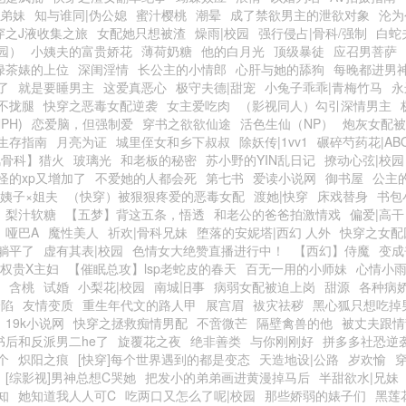
|弟妹
知与谁同|伪公媳
蜜汁樱桃
潮晕
成了禁欲男主的泄欲对象
沦为
穿之J液收集之旅
女配她只想被渣
燥雨|校园
强行侵占|骨科/强制
白蛇
园）
小姨夫的富贵娇花
薄荷奶糖
他的白月光
顶级暴徒
应召男菩萨
绿茶婊的上位
深闺淫情
长公主的小情郎
心肝与她的舔狗
每晚都进男
了
就是要睡男主
这爱真恶心
极守夫德|甜宠
小兔子乖乖|青梅竹马
永
不拢腿
快穿之恶毒女配逆袭
女主爱吃肉
（影视同人）勾引深情男主
PH)
恋爱脑，但强制爱
穿书之欲欲仙途
活色生仙（NP）
炮灰女配被
生存指南
月亮为证
城里侄女和乡下叔叔
除妖传|1vv1
碾碎芍药花|AB
风骨科】猎火
玻璃光
和老板的秘密
苏小野的YIN乱日记
撩动心弦|校园
怪的xp又增加了
不爱她的人都会死
第七书
爱读小说网
御书屋
公主
小姨子×姐夫
（快穿）被狠狠疼爱的恶毒女配
渡她|快穿
床戏替身
书包
梨汁软糖
【五梦】背这五条，悟透
和老公的爸爸拍激情戏
偏爱|高干
）哑巴A
魔性美人
祈欢|骨科兄妹
堕落的安妮塔|西幻 人外
快穿之女配
躺平了
虚有其表|校园
色情女大绝赞直播进行中！
【西幻】侍魔
变成
|权贵X主妇
【催眠总攻】lsp老蛇皮的春天
百无一用的小师妹
心情小
含桃
试婚
小梨花|校园
南城旧事
病弱女配被迫上岗
甜源
各种病
沦陷
友情变质
重生年代文的路人甲
展宫眉
袚灾祛秽
黑心狐只想吃掉
19k小说网
快穿之拯救痴情男配
不啻微芒
隔壁禽兽的他
被丈夫跟情
书后和反派男二he了
旋覆花之夜
绝非善类
与你刚刚好
拼多多社恐逆
个
炽阳之痕
[快穿]每个世界遇到的都是变态
天造地设|公路
岁欢愉
[综影视]男神总想C哭她
把发小的弟弟画进黄漫掉马后
半甜欲水|兄妹
知
她知道我人人可C
吃两口又怎么了呢|校园
那些娇弱的婊子们
黑莲