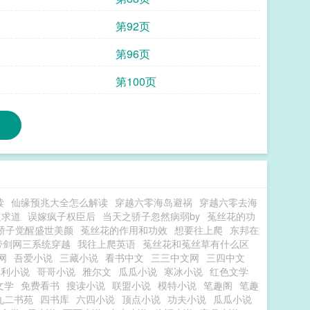
第92页
第96页
第100页
读
仙缘预兆大全怎么解读
穿越六零海岛避祸
穿越六零去海
之求道
误嫁疯子权臣后
当天之骄子忽然病弱by
菟丝花的功
骄子觉醒盛世美颜
菟丝花的作用和功效
想要往上爬
东邦在
带剑网三系统穿越
我往上爬英语
菟丝花和菟丝草有什么区
网
吾爱小说
三藏小说
看书中文
三三中文网
三四中文
福利小说
哥哥小说
雅尔文
瓜瓜小说
寒冰小说
红色文学
文学
免费看书
搜读小说
联盟小说
模特小说
笔趣阁
笔趣
九二书苑
四书库
六四小说
顶点小说
功夫小说
瓜瓜小说