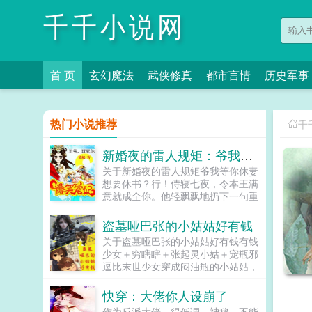
千千小说网
首 页
玄幻魔法
武侠修真
都市言情
历史军事
热门小说推荐
千
新婚夜的雷人规矩：爷我等你休妻
关于新婚夜的雷人规矩爷我等你休妻
想要休书？行！侍寝七夜，令本王满
意就成全你。他轻飘飘地扔下一句重
量级的话。她小脸纠结，扭着小手帕
一咬牙，点头了。于是，锁门，落
盗墓哑巴张的小姑姑好有钱
窗。七日七夜完事后，她爬不起来却
关于盗墓哑巴张的小姑姑好有钱有钱
伸出小手问要休书，不料，本王不满
少女＋穷瞎瞎＋张起灵小姑＋宠瓶邪
意，下一个七夜再谈轻松宠文...
逗比末世少女穿成闷油瓶的小姑姑，
为了便宜侄子（系统任务）真是操碎
了心。娘死爹守门，个人顾个人，只
快穿：大佬你人设崩了
剩她一个六岁的小姑娘跟她经常失忆
作为反派大佬，得低调，神秘，不能