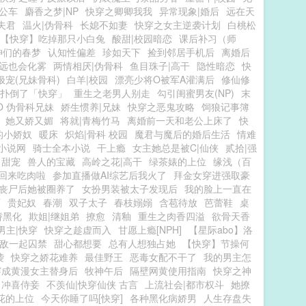
公车
麝香之梦|NP
快穿之卿卿我我
异常现象|婚后
远在天
夫君
温火|伪骨科
长媳不如妻
快穿之女主逆袭计划
白桃松
【快穿】吃掉那只小白兔
酸甜|校园暗恋
课后补习（师
神们的春梦
认知性偏差
珍如天下
捡到邻居手机后
离婚后
远也会化雾
两情相厌|伪骨科
鱼目珠子|高干
隐性暗恋
快
极宠(兄妹骨科)
白羊|校园
漂亮少将O被军A灌满后
修仙修
扑倒了「快穿」
重生之老男人别走
勾引闺蜜男友(NP)
末
O 伪骨科兄妹
娇生惯养|兄妹
快穿之恶鬼攻略
饲狼记事簿
她又娇又媚
将就|青梅竹马
离婚前一天和老公上床了
快
的小娇奴
暖床
炽焰|骨科 校园
魔君与魔后的婚后生活
情难
小说网
骑士全本小说
干上瘾
女主她总是被C|仙侠
贰拾|强
 甜宠
兽人的宝藏
高岭之花|高干
绿茶婊的上位
缘浅（百
回来吃肉啦
参加直播做AI综艺后我火了
拜金女穿进强取豪
丧尸后她被圈养了
女扮男装被太子发现后
我的脸上一直在
雨
贵妃奴
春潮
双子太子
春枝嫋嫋
含苞待放
芭蕾鞋
桌
娇黑化
欺姐|继姐弟
撩愈
清釉
重生之肉香四溢
欲骨天香
男主|快穿
快穿之趁虚而入
甘愿上瘾[NPH]
【星际abo】洛
敌一起囚禁
甜心都想要
总有人想独占她
【快穿】节操何
袭
快穿之娇花难养
最佳野王
恶毒女配不干了
我的男主怎
穿成黄漫女主替身后
牧神午后
隔壁网黄使用指南
快穿之神
冲喜侍妾
不羡仙|快穿仙侠 古言
上流社会|都市权斗
她撩
花的上位
今天你睡了吗[快穿]
各种黑化病娇男
人生存盘失