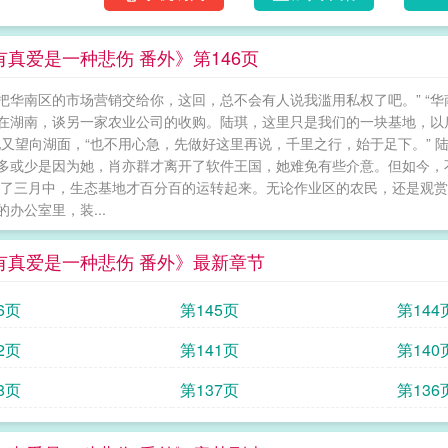
有真爱是一种悲伤 番外》第146页
把华南区的市场营销交给你，这回，总不会有人说我滥用私权了吧。” “华
在湖南，谈另一家农业公司的收购。陆琪，这里只是我们的一块基地，以
他又望向湖面，“也不用心急，先做好这里再说，千里之行，始于足下。”
多或少是因为她，肖亦群才离开了软件王国，她难免有些介意。但如今，
到了三月中，生态基地才百分百的运转起来。无论作业区的农民，还是观
的办公室里，装...
有真爱是一种悲伤 番外》最新章节
6页
第145页
第144
2页
第141页
第140
8页
第137页
第136