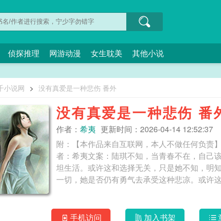
侦探推理
网游动漫
女生耽美
其他小说
千小说网
>
没有真爱是一种悲伤 番外
没有真爱是一种悲伤 番
作者：
希夷
更新时间：2026-04-14 12:52:37
附：【本作品来自互联网，本人不做任何负责】
者：希夷文案：陆琪不知，当青春不在，自己
坦生活。或许这和选择无关，只是她不知，明
手机访问
加入书架