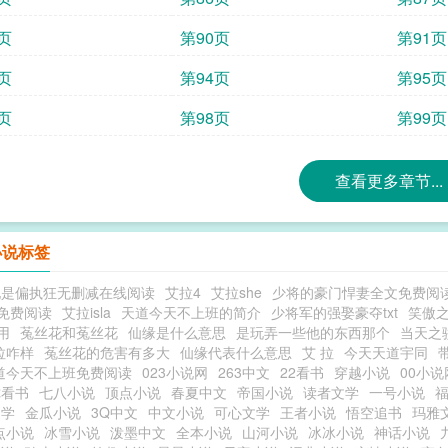
页
第90页
第91页
页
第94页
第95页
页
第98页
第99页
查看更多章节...
小说标签
他是偏执狂无删减在线阅读
艾拉4
艾拉she
少将的豪门悍妻全文免费阅
免费阅读
艾拉isla
天道今天不上班的简介
少将军的强娶豪夺txt
笑傲
用
菟丝花和菟丝花
仙缘是什么意思
是玩弄一些他的东西那个
当天之
拉咋样
菟丝花的危害有多大
仙缘代表什么意思
艾 拉
今天天道宇同
道今天不上班免费阅读
023小说网
263中文
22看书
穿越小说
00小说
你看书
七八小说
顶点小说
春夏中文
帝国小说
读者文学
一号小说
文学
金瓜小说
3Q中文
中文小说
可心文学
王者小说
悟空追书
玛雅
点小说
冰雪小说
泼墨中文
全本小说
山河小说
冰冰小说
神话小说