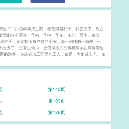
南区？” “厉恒年前找过我，希望跟着我干。我答应了，现在，
后我们会有更多，华南、华中、华东、东北、西南，都会
 陆琪伸手，紧紧扣着肖亦群的手腕，那一刻她的干劲冲上云
不重要了，更有生命力、更值得投入的有机帝国在等待着他
赏区的游客，亦或者加工区里的工人，都是一副忙碌姿态。临
页
第143页
页
第139页
页
第135页