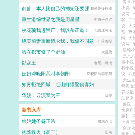
青豆
小说
御兽：本人比自己的神宠还要强
我爱吃绿柠檬
说网
重生港综世界之我是周星星
客
二
中原一点红
说
大
校花骗我进黑厂，我以杀证道！
无敌冰可乐
笔
技
网
天
绝美前妻重新追求我，我偏不同意
叶落菩提
说网
晨曦
我在都市修了个野仙
大温柔
三六
墟小说
以寇王
老景排骨汤
村小说
媳妇邓晓阳我叫李朝阳
说
八
邓晓阳与李朝阳
天生
知青拒绝回城：赶山打猎娶俏寡妇
青梅|
养成记
华娱：导演我为王
风信子的春天
源俊
劲起来
兽医
新书入库
快穿睁
穿】
娘娘她圣眷正浓
悠悠点点
勾引
合欢
抱薪救火（高干）
旧南
青梅