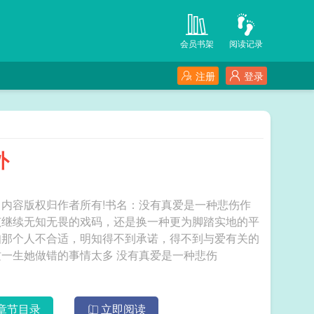
会员书架
阅读记录
注册
登录
外
内容版权归作者所有!书名：没有真爱是一种悲伤作
该继续无知无畏的戏码，还是换一种更为脚踏实地的平
知那个人不合适，明知得不到承诺，得不到与爱有关的
一切，她是否仍有勇气去承受这种悲凉。或许这一生她做错的事情太多 没有真爱是一种悲伤
章节目录
立即阅读