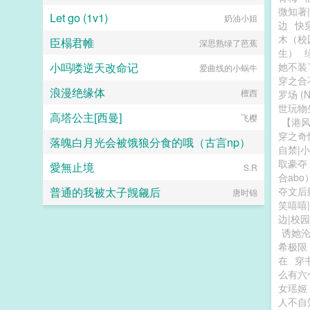
微知著
Let go (1v1)
奶油小姐
边
快
木（校
臣榻君帷
深思熟绿了芭蕉
生）
小吗喽逆天改命记
她不装
爱曲线的小蜗牛
穿之合
浪漫绝缘体
檀西
罗场 (N
世玩物
高塔公主[西曼]
飞樱
【港
穿之奇
落魄白月光会被饿狼分食的哦（古言np）
自禁|
取豪夺
愛無止境
琦囡
S.R
合abo
普通的我被太子觊觎后
夺文后
唐时锦
笑嘻嘻
边|校园
诱她
希极限
在
穿
么有六
女瑶姬
人不自