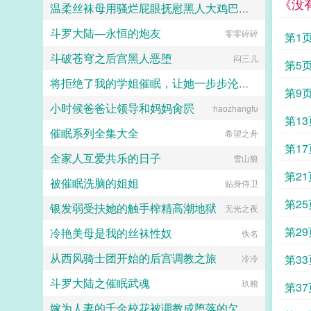
《没
温柔丝袜母用骚烂屁眼抚慰黑人大鸡巴的淫乱群交摄影记录
斗罗大陆—永恒的炮友
零零碎碎
佚名
第1
斗破苍穹之后宫黑人恶堕
闷三儿
第5
将拒绝了我的学姐催眠，让她一步步沦陷为我的母狗（把背叛自己的学姐变成对自己忠心耿耿的母狗）
第9
小时候爸爸让领导和妈妈肏屄
haozhangfu
jiuliang
第13
催眠系列全集大全
希望之舟
第17
全家人互爱共乐的日子
雪山狼
第21
被催眠洗脑的姐姐
贴身侍卫
第25
银发弱受扶她的触手榨精高潮地狱
无光之夜
第29
冷艳美母是我的丝袜性奴
佚名
从西风骑士团开始的后宫调教之旅
第33
冷冷
斗罗大陆之催眠武魂
玖粮
第37
嫁为人妻的千金校花被调教成堕落的欠肏肥臀母猪