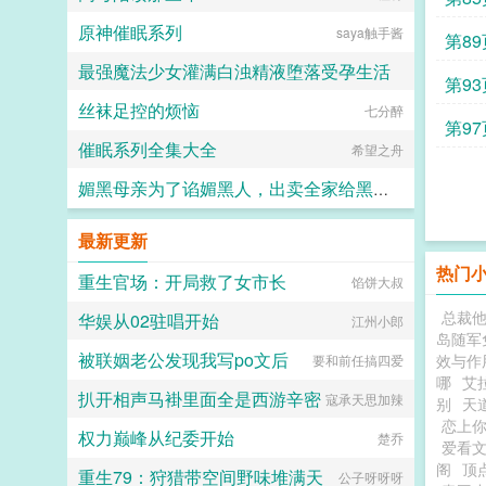
原神催眠系列
saya触手酱
第89
最强魔法少女灌满白浊精液堕落受孕生活
第93
丝袜足控的烦恼
水少多文酱
七分醉
第97
催眠系列全集大全
希望之舟
媚黑母亲为了谄媚黑人，出卖全家给黑人当性奴
catmilf
最新更新
热门
重生官场：开局救了女市长
馅饼大叔
总裁
华娱从02驻唱开始
江州小郎
岛随军
被联姻老公发现我写po文后
效与作
要和前任搞四爱
哪
艾
扒开相声马褂里面全是西游辛密
寇承天思加辣
别
天
恋上
权力巅峰从纪委开始
楚乔
爱看
阁
顶
重生79：狩猎带空间野味堆满天
公子呀呀呀