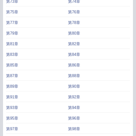
第73章
第74章
第75章
第76章
第77章
第78章
第79章
第80章
第81章
第82章
第83章
第84章
第85章
第86章
第87章
第88章
第89章
第90章
第91章
第92章
第93章
第94章
第95章
第96章
第97章
第98章