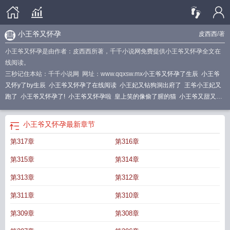
小王爷又怀孕
皮西西
/著
小王爷又怀孕是由作者：皮西西所著，千千小说网免费提供小王爷又怀孕全文在
线阅读。
三秒记住本站：千千小说网 网址：www.qqxsw.mx
小王爷又怀孕了生辰
小王爷
又怀y了by生辰
小王爷又怀孕了在线阅读
小王妃又钻狗洞出府了
王爷小王妃又
跑了
小王爷又怀孕了!
小王爷又怀孕啦
皇上笑的像偷了腥的猫
小王爷又甜又会
玩
小王爷又怀孕了
小王爷他有了
小王爷全文阅读
小王爷又又又给我下毒免费
阅读
王爷王妃又给你下毒了
小王爷又怀孕了全文免费阅读
小王爷有点甜
小王
小王爷又怀孕
最新章节
爷又怀孕了by生辰txt
小王爷又怀孕
小王爷又怀孕了免费阅读
小王爷又怀孕了
第317章
第316章
txt
小王爷又又又给我下毒在线阅读
第315章
第314章
第313章
第312章
第311章
第310章
第309章
第308章