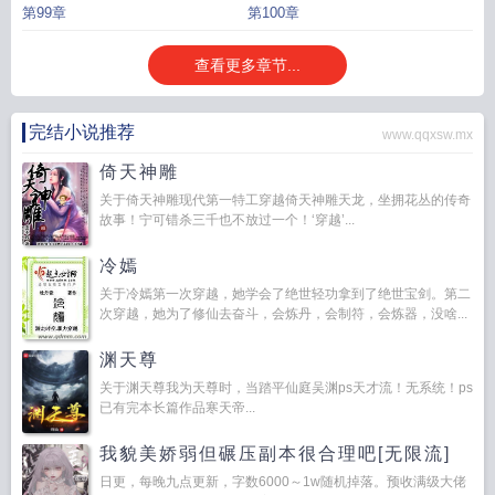
第99章
第100章
查看更多章节...
完结小说推荐
www.qqxsw.mx
倚天神雕
关于倚天神雕现代第一特工穿越倚天神雕天龙，坐拥花丛的传奇
故事！宁可错杀三千也不放过一个！‘穿越’...
冷嫣
关于冷嫣第一次穿越，她学会了绝世轻功拿到了绝世宝剑。第二
次穿越，她为了修仙去奋斗，会炼丹，会制符，会炼器，没啥...
渊天尊
关于渊天尊我为天尊时，当踏平仙庭吴渊ps天才流！无系统！ps
已有完本长篇作品寒天帝...
我貌美娇弱但碾压副本很合理吧[无限流]
日更，每晚九点更新，字数6000～1w随机掉落。预收满级大佬