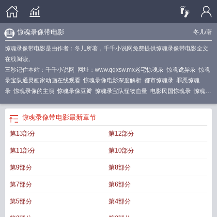
惊魂录像带电影
冬儿
/著
惊魂录像带电影是由作者：冬儿所著，千千小说网免费提供惊魂录像带电影全文
在线阅读。
三秒记住本站：千千小说网 网址：www.qqxsw.mx
老宅惊魂录
惊魂诡异录
惊魂
录宝队通灵画家动画在线观看
惊魂录像电影深度解析
都市惊魂录
罪恶惊魂
录
惊魂录像的主演
惊魂录像豆瓣
惊魂录宝队怪物血量
电影民国惊魂录
惊魂录
像带我的世界模组
惊魂录像 解说
惊魂录馒头原版
惊魂录像带电影
江西惊魂
录
惊魂录像多少集
借命惊魂录
电影罪恶惊魂录
电影录异惊魂
明国惊魂录
民
惊魂录像带电影
最新章节
国惊魂录
惊魂录影
惊魂录 欲说还休
国民惊魂录
惊魂录像 Andrew Schuth 在线
第13部分
第12部分
看
惊魂录宝队画中女郎
恐怖惊魂录
惊魂录像百度百科
诡宿惊魂录
马村惊魂
录
惊魂录像电影国语版在线播放
赌局惊魂录
惊魂录宝队通灵画家
惊魂录死亡
第11部分
第10部分
规则
民间惊魂录
惊魂录像带
电梯惊魂录
惊魂录像国语版在线播放免费观看
笔
仙索命惊魂录
山村惊魂录
惊魂夜怎么录视频
惊魂录像电影
电影湘西惊魂录
惊
第9部分
第8部分
魂录像2019
惊魂录宝队
湘西惊魂录
惊魂寻宝队
惊魂录像详情
惊魂录宝队好
第7部分
第6部分
蛋来超市兑换码
惊魂录像带模组
惊魂录像 台湾版
中元惊魂录
第5部分
第4部分