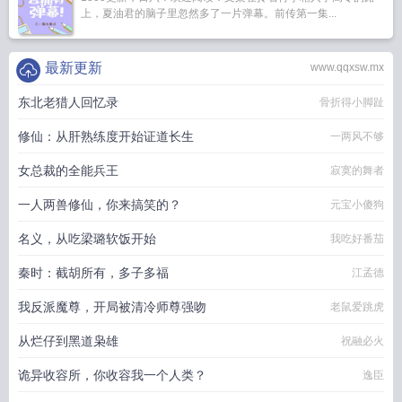
上，夏油君的脑子里忽然多了一片弹幕。前传第一集...
最新更新
www.qqxsw.mx
东北老猎人回忆录
骨折得小脚趾
修仙：从肝熟练度开始证道长生
一两风不够
女总裁的全能兵王
寂寞的舞者
一人两兽修仙，你来搞笑的？
元宝小傻狗
名义，从吃梁璐软饭开始
我吃好番茄
秦时：截胡所有，多子多福
江孟德
我反派魔尊，开局被清冷师尊强吻
老鼠爱跳虎
从烂仔到黑道枭雄
祝融必火
诡异收容所，你收容我一个人类？
逸臣