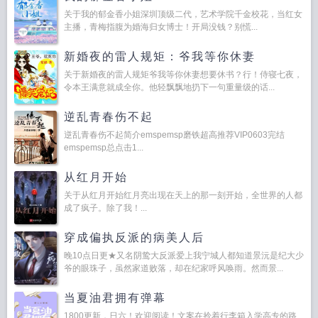
关于我的郁金香小姐深圳顶级二代，艺术学院千金校花，当红女
主播，青梅指腹为婚海归女博士！开局没钱？别慌...
新婚夜的雷人规矩：爷我等你休妻
关于新婚夜的雷人规矩爷我等你休妻想要休书？行！侍寝七夜，
令本王满意就成全你。他轻飘飘地扔下一句重量级的话...
逆乱青春伤不起
逆乱青春伤不起简介emspemsp磨铁超高推荐VIP0603完结
emspemsp总点击1...
从红月开始
关于从红月开始红月亮出现在天上的那一刻开始，全世界的人都
成了疯子。除了我！...
穿成偏执反派的病美人后
晚10点日更★又名阴鸷大反派爱上我宁城人都知道景沅是纪大少
爷的眼珠子，虽然家道败落，却在纪家呼风唤雨。然而景...
当夏油君拥有弹幕
1800更新，日六！欢迎阅读！文案在拎着行李箱入学高专的路