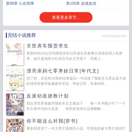
第99章 心在投降
第100章 血债血偿
查看更多章节...
完结小说推荐
www.qqxsw.mx
灾世房车囤货求生
更新时间18点空间囤货末世日常逃生美食爽文亲情友情人性梦
里，铺天盖地的火红色巨鸟从天空落下，羽翼上...
漂亮亲妈七零养娃日常[年代文]
想了想，还是把19章的结尾最后一句话改了预收文九零反派大佬
的漂亮前妻求收藏家常里短，养娃日常，美食种田...
反派幼崽拯救计划
我在异世界基建求预收本文文案如下 每一本书都少不了一个
和主角作对的大反派 有的身居高位运筹帷幄...
你不能这么对我[穿书]
黎多阳穿进了一本大男主退婚流小说。可惜他是被大男主来回打