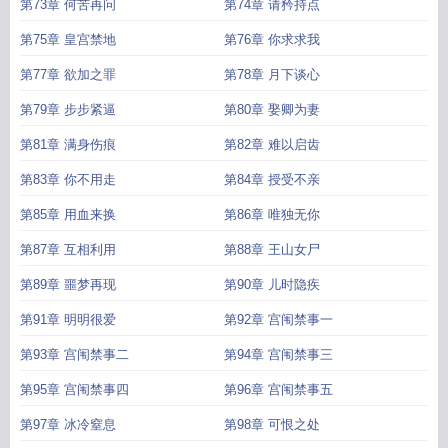
第73章 何苦再问
第74章 请矜持点
第75章 皇宫禁地
第76章 你求求我
第77章 欲加之罪
第78章 月下谈心
第79章 步步紧逼
第80章 娶卿为妻
第81章 满身伤痕
第82章 难以启齿
第83章 你不用走
第84章 授受不亲
第85章 用血来换
第86章 唯独无你
第87章 互相利用
第88章 王山女尸
第89章 噩梦再现
第90章 儿时隐疾
第91章 明明很爱
第92章 宫闱禁事一
第93章 宫闱禁事二
第94章 宫闱禁事三
第95章 宫闱禁事四
第96章 宫闱禁事五
第97章 冰冷窒息
第98章 可恨之处