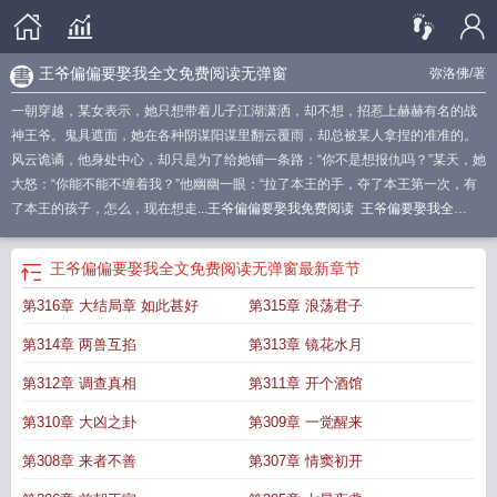
王爷偏偏要娶我全文免费阅读无弹窗
弥洛佛
/著
一朝穿越，某女表示，她只想带着儿子江湖潇洒，却不想，招惹上赫赫有名的战
神王爷。鬼具遮面，她在各种阴谋阳谋里翻云覆雨，却总被某人拿捏的准准的。
风云诡谲，他身处中心，却只是为了给她铺一条路：“你不是想报仇吗？”某天，她
大怒：“你能不能不缠着我？”他幽幽一眼：“拉了本王的手，夺了本王第一次，有
了本王的孩子，怎么，现在想走...
王爷偏偏要娶我免费阅读
王爷偏要娶我全
集
王爷偏要娶我漫画
王爷偏要娶我 弥洛佛
王爷偏偏要娶我全文免费阅读无弹
窗
王爷偏要娶我将军夫人
王爷偏偏要娶我完整版
王爷偏要娶我全文免费阅
王爷偏偏要娶我全文免费阅读无弹窗
最新章节
读
王爷偏偏要娶我亦妖言
第316章 大结局章 如此甚好
第315章 浪荡君子
第314章 两兽互掐
第313章 镜花水月
第312章 调查真相
第311章 开个酒馆
第310章 大凶之卦
第309章 一觉醒来
第308章 来者不善
第307章 情窦初开