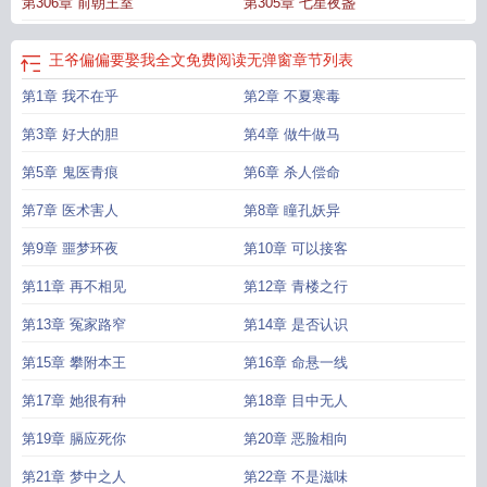
第306章 前朝王室
第305章 七星夜盏
王爷偏偏要娶我全文免费阅读无弹窗
章节列表
第1章 我不在乎
第2章 不夏寒毒
第3章 好大的胆
第4章 做牛做马
第5章 鬼医青痕
第6章 杀人偿命
第7章 医术害人
第8章 瞳孔妖异
第9章 噩梦环夜
第10章 可以接客
第11章 再不相见
第12章 青楼之行
第13章 冤家路窄
第14章 是否认识
第15章 攀附本王
第16章 命悬一线
第17章 她很有种
第18章 目中无人
第19章 膈应死你
第20章 恶脸相向
第21章 梦中之人
第22章 不是滋味