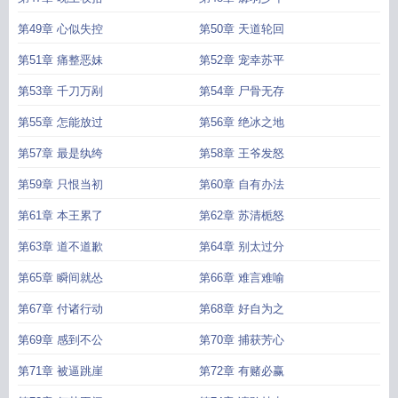
第49章 心似失控
第50章 天道轮回
第51章 痛整恶妹
第52章 宠幸苏平
第53章 千刀万剐
第54章 尸骨无存
第55章 怎能放过
第56章 绝冰之地
第57章 最是纨绔
第58章 王爷发怒
第59章 只恨当初
第60章 自有办法
第61章 本王累了
第62章 苏清栀怒
第63章 道不道歉
第64章 别太过分
第65章 瞬间就怂
第66章 难言难喻
第67章 付诸行动
第68章 好自为之
第69章 感到不公
第70章 捕获芳心
第71章 被逼跳崖
第72章 有赌必赢