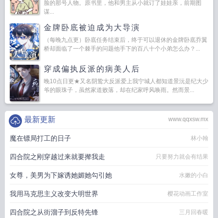
脸的那号人物。原书里，他和男主从小就订了娃娃亲，前期图
谋...
金牌卧底被迫成为大导演
（每晚九点更）卧底任务结束后，终于可以退休的金牌卧底乔翼
桥却面临了一个棘手的问题他手下的百八十个小弟怎么办？...
穿成偏执反派的病美人后
晚10点日更★又名阴鸷大反派爱上我宁城人都知道景沅是纪大少
爷的眼珠子，虽然家道败落，却在纪家呼风唤雨。然而景...
最新更新
www.qqxsw.mx
魔在镖局打工的日子
林小翰
四合院之刚穿越过来就要撵我走
只要努力就会有结果
女尊，美男为下嫁诱她媚她勾引她
水嫩的小白
我用马克思主义改变大明世界
樱花动画工作室
四合院之从街溜子到反特先锋
三月回春暖