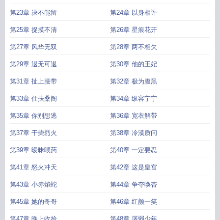
第23章 决不能留
第24章 以身相许
第25章 捉摸不清
第26章 星痕花开
第27章 风华无双
第28章 两不相欠
第29章 退无可退
第30章 他的王妃
第31章 扯上腰带
第32章 极为腹黑
第33章 住扶桑阁
第34章 纵容宁宁
第35章 你别想逃
第36章 宽衣解带
第37章 干柴烈火
第38章 冷漠质问
第39章 暧昧喂药
第40章 一定要忍
第41章 怒火冲天
第42章 这是皇宫
第43章 小赤焰蛇
第44章 争夺唤杏
第45章 她的哥哥
第46章 红颜一笑
第47章 晚上收拾
第48章 孱弱少年