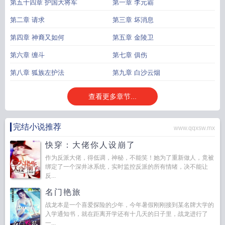
第五十四章 护国大将军
第一章 李元霸
第二章 请求
第三章 坏消息
第四章 神裔又如何
第五章 金陵卫
第六章 缠斗
第七章 俱伤
第八章 狐族左护法
第九章 白沙云烟
查看更多章节...
完结小说推荐
www.qqxsw.mx
快穿：大佬你人设崩了
作为反派大佬，得低调，神秘，不能笑！她为了重新做人，竟被
绑定了一个深井冰系统，实时监控反派的所有情绪，决不能让
反...
名门艳旅
战龙本是一个喜爱探险的少年，今年暑假刚刚接到某名牌大学的
入学通知书，就在距离开学还有十几天的日子里，战龙进行了
一...