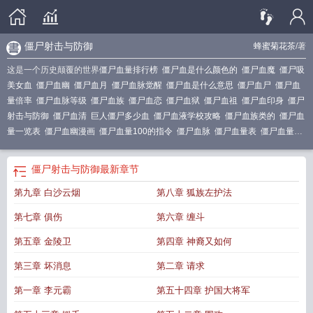
僵尸射击与防御
蜂蜜菊花茶
/著
这是一个历史颠覆的世界
僵尸血量排行榜
僵尸血是什么颜色的
僵尸血魔
僵尸吸
美女血
僵尸血幽
僵尸血月
僵尸血脉觉醒
僵尸血是什么意思
僵尸血尸
僵尸血
量倍率
僵尸血脉等级
僵尸血族
僵尸血恋
僵尸血狱
僵尸血祖
僵尸血印身
僵尸
射击与防御
僵尸血清
巨人僵尸多少血
僵尸血液学校攻略
僵尸血族类的
僵尸血
量一览表
僵尸血幽漫画
僵尸血量100的指令
僵尸血脉
僵尸血量表
僵尸血量排
名1到100
僵尸血量临界值
僵尸血战
僵尸血量
僵尸血战坞内购版
僵尸血量提
高指令
路障僵尸多少血
僵尸的
僵尸射击与防御
最新章节
第九章 白沙云烟
第八章 狐族左护法
第七章 俱伤
第六章 缠斗
第五章 金陵卫
第四章 神裔又如何
第三章 坏消息
第二章 请求
第一章 李元霸
第五十四章 护国大将军