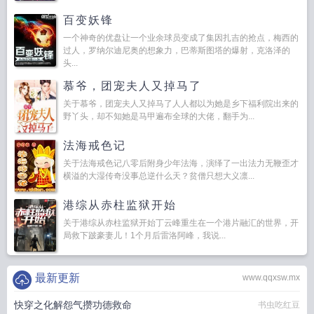
百变妖锋
一个神奇的优盘让一个业余球员变成了集因扎吉的抢点，梅西的
过人，罗纳尔迪尼奥的想象力，巴蒂斯图塔的爆射，克洛泽的
头...
慕爷，团宠夫人又掉马了
关于慕爷，团宠夫人又掉马了人人都以为她是乡下福利院出来的
野丫头，却不知她是马甲遍布全球的大佬，翻手为...
法海戒色记
关于法海戒色记八零后附身少年法海，演绎了一出法力无鞭歪才
横溢的大湿传奇没事总逆什么天？贫僧只想大义凛...
港综从赤柱监狱开始
关于港综从赤柱监狱开始丁云峰重生在一个港片融汇的世界，开
局救下跛豪妻儿！1个月后雷洛阿峰，我说...
最新更新
www.qqxsw.mx
快穿之化解怨气攒功德救命
书虫吃红豆