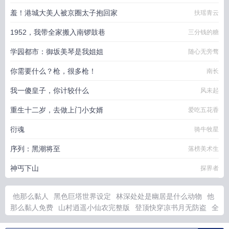
羞！港城大美人被京圈太子抱回家
扶瑶青云
1952，我带全家搬入南锣鼓巷
三分钱的糖
学园都市：御坂美琴是我姐姐
随心无旁骛
你需要什么？枪，很多枪！
南长
我一傻皇子，你计较什么
风未起
重生十二岁，去做上门小女婿
爱吃五花香
衍魂
骑牛牧星
序列：黑潮将至
落榜美术生
神丐下山
探界者
他那么黏人
黑色巨塔世界设定
林深处处是幽居是什么动物
他
那么黏人免费
山村逍遥小仙农完整版
登顶快穿凉书月无防盗
全
职高手r18all王
林深处处是幽栖正确生肖
林深处处是幽栖打一生