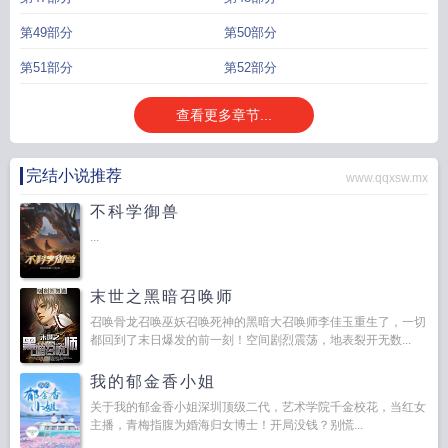
第49部分
第50部分
第51部分
第52部分
查看更多章节...
完结小说推荐
www.qqxsw.mx
不科学御兽
...
末世之黑暗召唤师
召唤骨龙召唤巫妖召唤死神的黑暗大召唤师李佳玉重生了，一切
都回到了末日爆发的前一刻！空间剧烈震荡，地表裂开无数...
我的郁金香小姐
关于我的郁金香小姐深圳顶级二代，艺术学院千金校花，当红女
主播，青梅指腹为婚海归女博士！开局没钱？别慌...