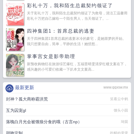
彩礼十万，我和陌生总裁契约领证了
关于彩礼十万，我和陌生总裁契约领证了为救母，清洁工温馨用
彩礼十万把自己嫁给一个陌生男人，当天领证了。...
四神集团1：首席总裁的逃妻
关于四神集团1首席总裁的逃妻冰冷的豪宅，是她噩梦的开始。
我只想要自由，简单，平静的生活！她愤怒...
掌事宫女是影帝助理
新预收购物狂在旅游综艺爆红，五福晋晴雯清穿红楼文案在下，
感兴趣的小可爱们收藏一下叭本文文案高...
最新更新
www.qqxsw.mx
封神？孤大商称霸洪荒
笑看云中鹤
互为囚宠gl
馒头小园
落魄白月光会被饿狼分食的哦（古言np）
琦囡
甜吻定制
吃醋的雯雯