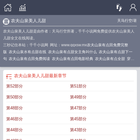
农夫山泉美人儿甜
天马行空
/著
农夫山泉美人儿甜是由作者：天马行空所著，千千小说网免费提供农夫山泉美人
儿甜全文在线阅读。
三秒记住本站：千千小说网 网址：www.qqxsw.mx
农夫山泉有点田免费完整
版
农夫山泉水有点甜在线
农夫山泉有点甜女主角叫什么
农夫山泉有点甜下一
句
农夫山泉有点田免费阅读
农夫山泉有点田电影经典
农夫山泉有点全甜
穿越
小农夫
农夫山泉有点田1-3部
农夫山泉逆袭
农夫山泉有点甜 努力到白头
农夫
山泉有点甜下集在线
农夫山泉有点甜好看云
农夫山泉有点甜至尊小农民
有点甜
农夫山泉美人儿甜
最新章节
电影
穿越古代农夫
农夫山泉有点甜中文版下集
农夫山泉有点田 努力到白头
吴
第52部分
第51部分
健农夫山泉有点田免费听
农夫山泉有点田国语版免费
农妇夫山泉有点甜txt
农夫
山泉有点甜高清1集
农夫山泉有点甜 下一句是什么
山泉
农夫山泉有点田滴水掩
第50部分
第49部分
诚
穿越之农夫果园
农夫-山泉有点田
农夫山泉的
农夫山泉美人儿甜
山泉农夫
有点甜
农夫山泉有点甜石明
农夫山泉有点田电影免费观看
农夫山泉有点田女
第48部分
第47部分
士
农夫山泉有点田免费
农夫山泉有点甜搞笑下一句
农夫山泉有点甜下集在线观
第46部分
第45部分
看
穿越之农夫山泉有点田书包网
农夫山泉有点田免费完整版播放
农夫山泉有点
甜主角
农夫山泉有点田5集
农夫山泉有点田全集免费视频
农夫山泉有点田电视
第44部分
第43部分
剧
农夫山泉有点甜阅读