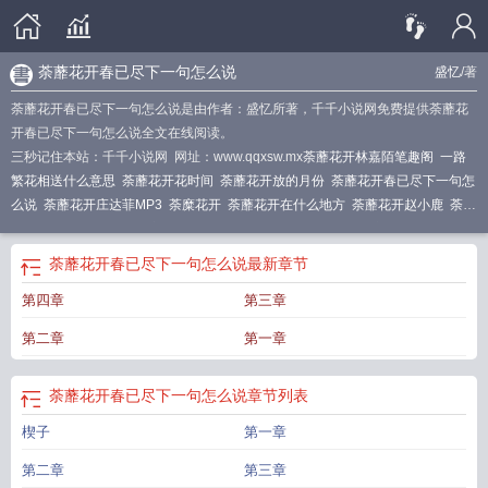
荼蘼花开春已尽下一句怎么说
盛忆
/著
荼蘼花开春已尽下一句怎么说是由作者：盛忆所著，千千小说网免费提供荼蘼花
开春已尽下一句怎么说全文在线阅读。
三秒记住本站：千千小说网 网址：www.qqxsw.mx
荼蘼花开林嘉陌笔趣阁
一路
繁花相送什么意思
荼蘼花开花时间
荼蘼花开放的月份
荼蘼花开春已尽下一句怎
么说
荼蘼花开庄达菲MP3
荼糜花开
荼蘼花开在什么地方
荼蘼花开赵小鹿
荼蘼
花开电视剧
荼蘼花开的寓意
荼蘼花开最火的一句
荼蘼花开是暗示什么
荼蘼花
开作文
荼蘼花开一路繁花相送什么意思
荼蘼花开春已了
荼蘼花开赵小鹿全文免
荼蘼花开春已尽下一句怎么说
最新章节
费
荼靡花开是什么意思啊
荼蘼花开开在生与死的彼岸
荼蘼花开 歌曲
荼蘼花开
第四章
第三章
春事了是啥意思
荼蘼花开时间是几月份
春事渐了
荼蘼花开了无缘
荼蘼花开赵
小鹿李叔
荼蘼花开璇儿
荼蘼花开的
荼蘼花开花事了的意思
荼蘼花开电影免费
第二章
第一章
观看
茶蘼花开花事了
荼蘼花开赵小鹿李建民
荼蘼花开无由醉意思
荼蘼花开花
事了
荼蘼花开在什么季节
荼蘼花开花季节
穿书七零寡妇不好惹 荼蘼花开
荼蘼
荼蘼花开春已尽下一句怎么说
章节列表
花开赵小鹿免费阅读
荼蘼花开我无缘
荼蘼花开花事了下一句
荼蘼花开的样
子
荼蘼花开的时间
荼蘼花开在什么季节开放
荼蘼花开是什么意思
荼蘼花开春
楔子
第一章
事了
荼蘼花开无由醉
荼蘼花开是什么时候
荼蘼花开几天就谢了
三生轮回佛见
笑
荼靡花开电视剧
荼蘼花开到何时
荼蘼花开意味着哪个季节的结束
荼蘼花开
第二章
第三章