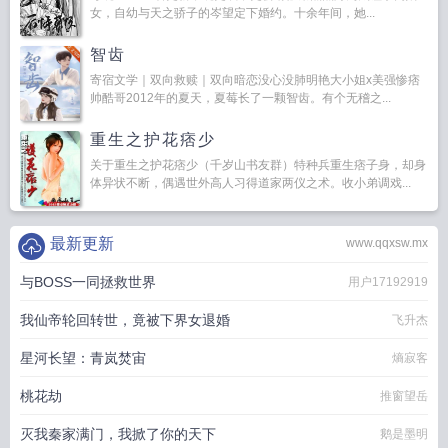
女，自幼与天之骄子的岑望定下婚约。十余年间，她...
智齿
寄宿文学｜双向救赎｜双向暗恋没心没肺明艳大小姐x美强惨痞
帅酷哥2012年的夏天，夏莓长了一颗智齿。有个无稽之...
重生之护花痞少
关于重生之护花痞少（千岁山书友群）特种兵重生痞子身，却身
体异状不断，偶遇世外高人习得道家两仪之术。收小弟调戏...
最新更新
www.qqxsw.mx
与BOSS一同拯救世界
用户17192919
我仙帝轮回转世，竟被下界女退婚
飞升杰
星河长望：青岚焚宙
熵寂客
桃花劫
推窗望岳
灭我秦家满门，我掀了你的天下
鹅是墨明