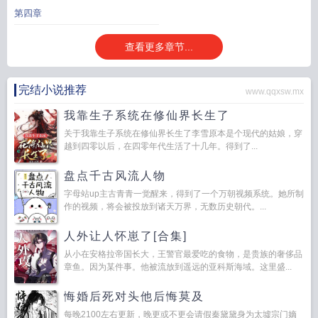
林嘉陌
荼蘼花开放时间
荼蘼花开在什么时候
典故
荼蘼花开的有哪些
荼蘼花开
第四章
在几月
荼蘼花开暗示什么
荼蘼花开怎么读
荼蘼花开季节是几月份
荼蘼花开在
树上吗
荼蘼花开意味着哪个季节结束
荼蘼花开下一句
荼蘼花开后
荼蘼花开是
查看更多章节...
什么意思啊
重生六零带个空间去发财 荼蘼花开
荼蘼花开又逢君
荼蘼花开的古
诗
荼蘼花开下半句
荼蘼花开庄达菲
荼蘼花开的诗句
完结小说推荐
www.qqxsw.mx
我靠生子系统在修仙界长生了
关于我靠生子系统在修仙界长生了李雪原本是个现代的姑娘，穿
越到四零以后，在四零年代生活了十几年。得到了...
盘点千古风流人物
字母站up主古青青一觉醒来，得到了一个万朝视频系统。她所制
作的视频，将会被投放到诸天万界，无数历史朝代。...
人外让人怀崽了[合集]
从小在安格拉帝国长大，王警官最爱吃的食物，是贵族的奢侈品
章鱼。因为某件事。他被流放到遥远的亚科斯海域。这里盛...
悔婚后死对头他后悔莫及
每晚2100左右更新，晚更或不更会请假秦黛黛身为太墟宗门嫡