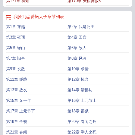
第171章 得知
第170章 天棺神教6
我捡到恋爱脑太子
章节列表
第1章 穿越
第2章 我是公主
第3章 夜话
第4章 回宫
第5章 缘由
第6章 故人
第7章 旧事
第8章 风波
第9章 发散
第10章 求情
第11章 蹊跷
第12章 悼念
第13章 故友
第14章 清樾坊
第15章 又一年
第16章 上元节上
第17章 上元节下
第18章 郡狱
第19章 全貌
第20章 春闱之外
第21章 春闱
第22章 举人之死