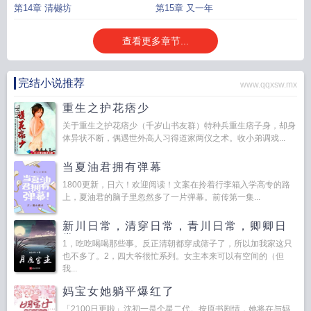
第14章 清樾坊
第15章 又一年
查看更多章节...
完结小说推荐
www.qqxsw.mx
重生之护花痞少
关于重生之护花痞少（千岁山书友群）特种兵重生痞子身，却身
体异状不断，偶遇世外高人习得道家两仪之术。收小弟调戏...
当夏油君拥有弹幕
1800更新，日六！欢迎阅读！文案在拎着行李箱入学高专的路
上，夏油君的脑子里忽然多了一片弹幕。前传第一集...
新川日常，清穿日常，青川日常，卿卿日
常
1，吃吃喝喝那些事。反正清朝都穿成筛子了，所以加我家这只
也不多了。2，四大爷很忙系列。女主本来可以有空间的（但
我...
妈宝女她躺平爆红了
「2100日更啦」沈初一是个星二代。按原书剧情，她将在与妈