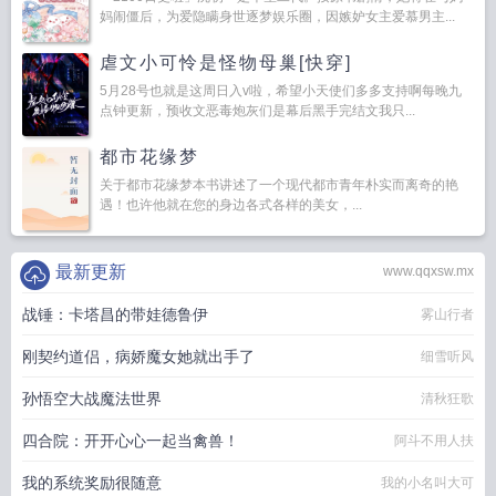
妈闹僵后，为爱隐瞒身世逐梦娱乐圈，因嫉妒女主爱慕男主...
虐文小可怜是怪物母巢[快穿]
5月28号也就是这周日入v啦，希望小天使们多多支持啊每晚九
点钟更新，预收文恶毒炮灰们是幕后黑手完结文我只...
都市花缘梦
关于都市花缘梦本书讲述了一个现代都市青年朴实而离奇的艳
遇！也许他就在您的身边各式各样的美女，...
最新更新
www.qqxsw.mx
战锤：卡塔昌的带娃德鲁伊
雾山行者
刚契约道侣，病娇魔女她就出手了
细雪听风
孙悟空大战魔法世界
清秋狂歌
四合院：开开心心一起当禽兽！
阿斗不用人扶
我的系统奖励很随意
我的小名叫大可