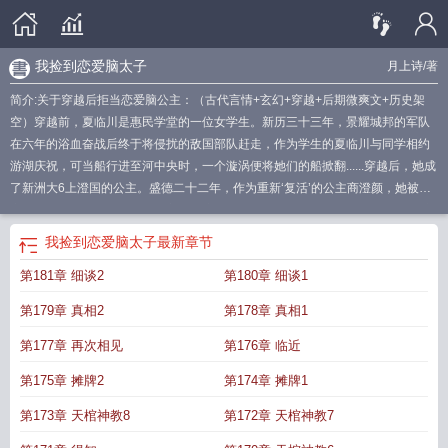
我捡到恋爱脑太子
月上诗
/著
简介:关于穿越后拒当恋爱脑公主：（古代言情+玄幻+穿越+后期微爽文+历史架
空）穿越前，夏临川是惠民学堂的一位女学生。新历三十三年，景耀城邦的军队
在六年的浴血奋战后终于将侵扰的敌国部队赶走，作为学生的夏临川与同学相约
游湖庆祝，可当船行进至河中央时，一个漩涡便将她们的船掀翻......穿越后，她成
了新洲大6上澄国的公主。盛德二十二年，作为重新‘复活’的公主商澄颜，她被秘
密带回了自己生前居住过的地方，在这里她得知了‘自己’的死因。两年前，作为新
洲大6最强盛的国家，今朝，决定讨伐澄国。而今朝现在位且威名在外的荣王，便
我捡到恋爱脑太子
最新章节
是商澄颜的夫君。她以为是她的痴心才让今原荣对她百般纵容，没想到从头到尾
第181章 细谈2
第180章 细谈1
都是算计。最终，含恨而死。既然她夏临川要再以商澄颜的身份活一次，那她决
不能在当那个骄纵、刁蛮、唯爱至上的公主。“再来一次，我要做对的事，爱对的
第179章 真相2
第178章 真相1
人。”
我捡到恋爱脑太子
穿越后金丝雀恋爱脑结局
穿越后我捡到恋爱脑太子
第177章 再次相见
第176章 临近
第175章 摊牌2
第174章 摊牌1
第173章 天棺神教8
第172章 天棺神教7