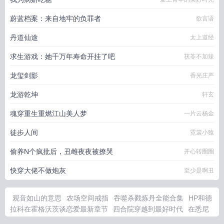
蔚蓝档案：来自地牢的负罪者
欲言语
丹道仙途
太上道经
求生游戏：她千万年寿命开挂了吧
茯苓不加辣
龙玺剑影
香光庄严
龙游乾坤
轩玄
魂穿重生重燃江山美人梦
一片云杨金
徒步人间
霓裳小猿
偷养N个疯批后，丑雌夜夜被撩哭
开心转圈圈
快穿大佬不做炮灰
至少是啊丑
观音如山的意思
农场空间戒指
吞噬杀戮炼丹全能合集
HP和德
拉科在霍格沃茨谈恋爱最新章节
四合院穿越到最好时代
在悉尼
等我演员表
穿越到乱世的种田文
一粒薄荷种子能长多少
在悉尼