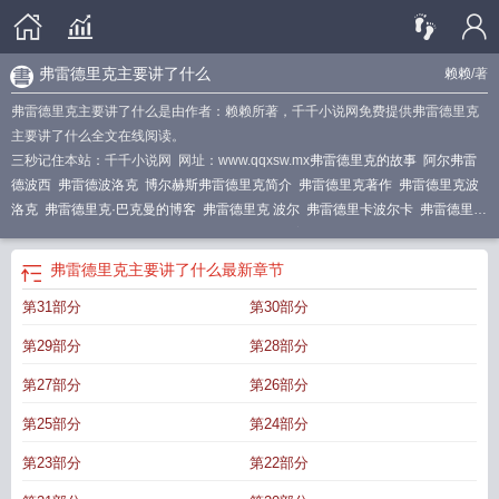
弗雷德里克主要讲了什么
赖赖
/著
弗雷德里克主要讲了什么是由作者：赖赖所著，千千小说网免费提供弗雷德里克
主要讲了什么全文在线阅读。
三秒记住本站：千千小说网 网址：www.qqxsw.mx
弗雷德里克的故事
阿尔弗雷
德波西
弗雷德波洛克
博尔赫斯弗雷德里克简介
弗雷德里克著作
弗雷德里克波
洛克
弗雷德里克·巴克曼的博客
弗雷德里克 波尔
弗雷德里卡波尔卡
弗雷德里克
波洛克简介
弗雷德里克简介
弗雷德里克阅读答案
弗兰克 德波尔
弗雷德·波洛
克
佛兰克德波尔
弗雷德·雷伯
弗雷德里克·波洛克
佛雷德里克波尔
弗雷德里克主要讲了什么
最新章节
第31部分
第30部分
第29部分
第28部分
第27部分
第26部分
第25部分
第24部分
第23部分
第22部分