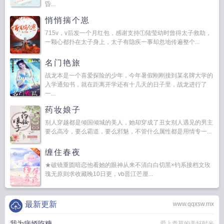
昏...
悄悄揣个崽
715v，v后发一个月红包，感谢支持①陆莹幼时曾得太子救助，
一颗心都扑在太子身上，太子有隐疾一事却忽地传遍整个...
名门艳旅
战龙本是一个喜爱探险的少年，今年暑假刚刚接到某名牌大学的
入学通知书，就在距离开学还有十几天的日子里，战龙进行了
一...
药妆娘子
别人穿越都是倾国倾城的美人，她却穿成了丑女别人遇见的男主
要么高冷，要么霸道，要么邪魅，不管什么属性都是用情专一...
缠住春夜
★破镜重圆暗恋他看她的眼神从来不清白白切黑×钓系接档文玫
瑰无原则求收藏晚10日更，vb晋江芒厘...
最新更新
www.qqxsw.mx
我为病娇吃糖
爱上青草的美好时光