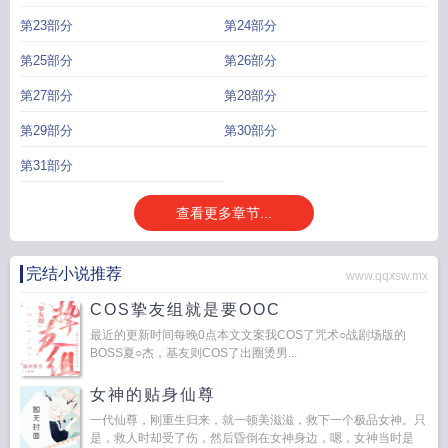
第23部分
第24部分
第25部分
第26部分
第27部分
第28部分
第29部分
第30部分
第31部分
查看更多章节...
完结小说推荐
www.qqxsw.mx
COS挚友组就是要OOC
最近的更新时间每晚0点本文文案我COS了咒术○战剧场版的
BOSS夏○杰，基友则COS了出圈烫男...
女神的贴身仙尊
一代仙尊，刚重生归来，就一顿美滋滋，救下一个极品女神。只
是，救人时却受了伤，然后昏倒在女神身边，嗯，女神当时是