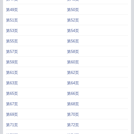
第49页
第50页
第51页
第52页
第53页
第54页
第55页
第56页
第57页
第58页
第59页
第60页
第61页
第62页
第63页
第64页
第65页
第66页
第67页
第68页
第69页
第70页
第71页
第72页