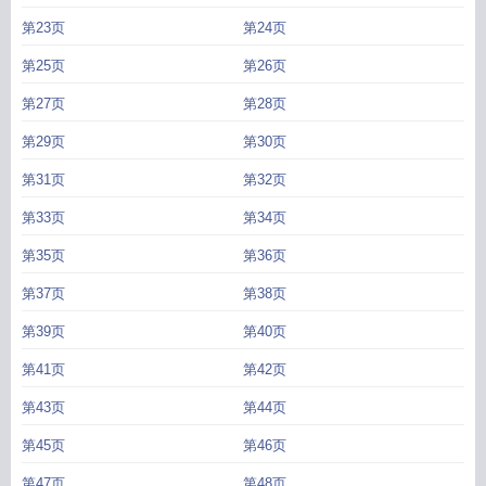
第23页
第24页
第25页
第26页
第27页
第28页
第29页
第30页
第31页
第32页
第33页
第34页
第35页
第36页
第37页
第38页
第39页
第40页
第41页
第42页
第43页
第44页
第45页
第46页
第47页
第48页