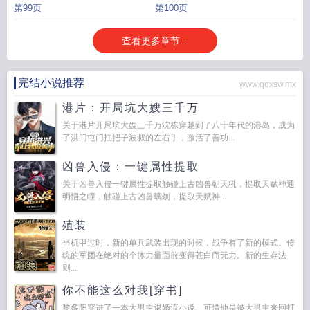
第99页
第100页
查看更多章节...
完结小说推荐
www.qqxsw.mx
港片：开局坑大嫂三千万
关于港片开局坑大嫂三千万沈栋穿越到了八十年代的港岛，成为
了洪门屯门扛把子波叔的左右手，激活了善功...
凶兽入侵：一键属性提取
关于凶兽入侵一键属性提取触碰上古凶兽朝天犼，提取天赋神通
明悟之瞳，触碰上古凶兽璃刎，提取天赋神...
殖装
当机甲过时，新的单兵武装出现的时候，战争有了新的模式。传
统的军团在绝对的个体力量面前变得苍白而无力。新的生存法
则...
你不能这么对我[穿书]
黎多阳穿进了一本大男主退婚流小说。可惜他是被大男主来回打