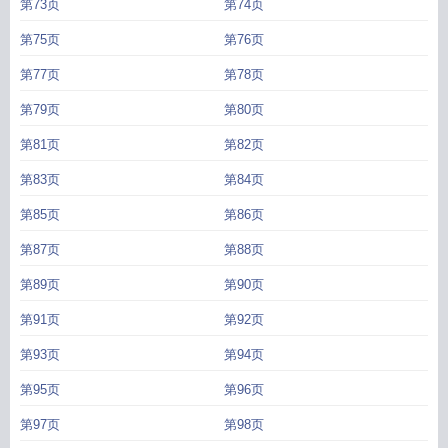
第73页
第74页
第75页
第76页
第77页
第78页
第79页
第80页
第81页
第82页
第83页
第84页
第85页
第86页
第87页
第88页
第89页
第90页
第91页
第92页
第93页
第94页
第95页
第96页
第97页
第98页