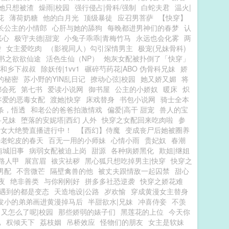
她只想被渣
燥雨|校园
强行侵占|骨科/强制
白蛇夫君
温火|
花
薄荷奶糖
他的白月光
顶级暴徒
应召男菩萨
【快穿】
长公主的小情郎
心肝与她的舔狗
每晚都进男神们的春梦
认
恶心
极守夫德|甜宠
小兔子乖乖|青梅竹马
永远也会化雾
两
袭
女主爱吃肉
（影视同人）勾引深情男主
极宠(兄妹骨科)
书之欲欲仙途
活色生仙（NP）
炮灰女配被扑倒了「快穿」
和乡下叔叔
除妖传|1vv1
碾碎芍药花|ABO 伪骨科兄妹
娇
的秘密
苏小野的YIN乱日记
撩动心弦|校园
她又娇又媚
将
都会死
第七书
爱读小说网
御书屋
公主的小娇奴
暖床
炽
疼爱的恶毒女配
渡她|快穿
床戏替身
书包小说网
骑士全本
条，悟透
和老公的爸爸拍激情戏
偏爱|高干 甜宠
兽人的宝
科兄妹
堕落的安妮塔|西幻 人外
快穿之女配回来吃肉啦
参
情女大绝赞直播进行中！
【西幻】侍魔
变成丧尸后她被圈养
p老蛇皮的春天
百无一用的小师妹
心情小雨
贵妃奴
春潮
南城旧事
病弱女配被迫上岗
甜源
各种病娇黑化
欺姐|继姐
路人甲
展宫眉
袚灾祛秽
黑心狐只想吃掉男主|快穿
快穿之
男配
不啻微芒
隔壁禽兽的他
被丈夫跟情敌一起囚禁
甜心
夜
绝非善类
与你刚刚好
拼多多社恐逆袭
快穿之娇花难
界遇到的都是变态
天造地设|公路
岁欢愉
穿成黄漫女主替身
发小的弟弟画进黄漫掉马后
半甜欲水|兄妹
冲喜侍妾
不羡
又怎么了呢|校园
那些娇弱的婊子们
黑莲花的上位
今天你
已
权倾天下
荔枝姻
吊桥效应
怪物们的朋友
女主是软妹