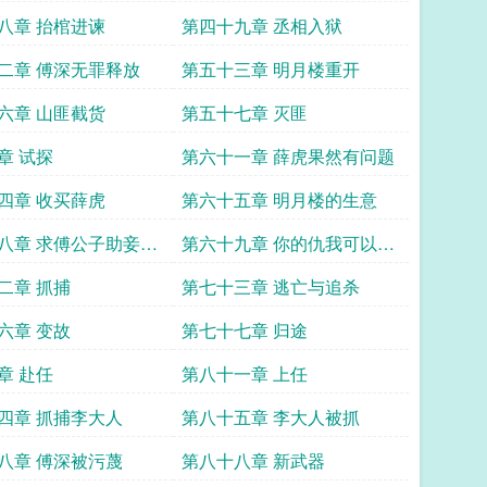
八章 抬棺进谏
第四十九章 丞相入狱
二章 傅深无罪释放
第五十三章 明月楼重开
六章 山匪截货
第五十七章 灭匪
章 试探
第六十一章 薛虎果然有问题
四章 收买薛虎
第六十五章 明月楼的生意
八章 求傅公子助妾身
第六十九章 你的仇我可以帮
力
你报
二章 抓捕
第七十三章 逃亡与追杀
六章 变故
第七十七章 归途
章 赴任
第八十一章 上任
四章 抓捕李大人
第八十五章 李大人被抓
八章 傅深被污蔑
第八十八章 新武器