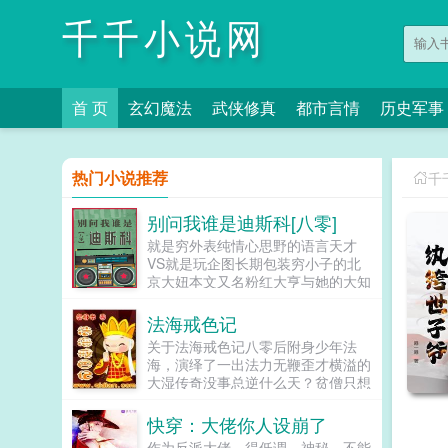
千千小说网
首 页
玄幻魔法
武侠修真
都市言情
历史军事
热门小说推荐
千
别问我谁是迪斯科[八零]
就是穷外表纯情心思野的语言天才
VS就是玩企图长期包装穷小子的北
京大妞本文又名粉红大亨与她的大知
识分籽儿，没发过白金唱片的翻译官
不是好企业家狄思科是学校里的风云
法海戒色记
人物。帅是真的帅，有才是真的...
关于法海戒色记八零后附身少年法
海，演绎了一出法力无鞭歪才横溢的
大湿传奇没事总逆什么天？贫僧只想
大义凛然的追随于天道之后，趁丫不
注意，偷偷给他一板砖而已。本书的
快穿：大佬你人设崩了
宗旨看，修真笑事，悟，淡定人
作为反派大佬，得低调，神秘，不能