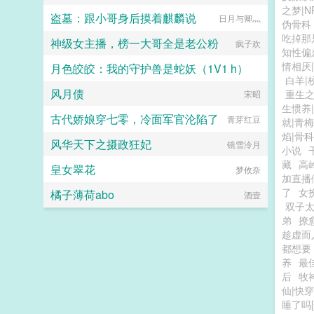
之梦|N
盗墓：跟小哥身后摸着麒麟说
日月与卿灬
伪骨科
吃掉那
神级女主播，榜一大哥全是老公粉
疯子欢
知性偏
情相厌
月色皎皎：我的守护兽是蛇妖（1V1 h）
白羊|
风月债
重生
暗黑猫妖
宋昭
生惯养
古代娇娘穿七零，冷面军官沦陷了
青芽红豆
就|青
焰|骨科
风华天下之摄政狂妃
镜雪泠月
小说
藏
高
皇女翠花
梦攸奈
加直播
了
女
橘子薄荷abo
酒壹
双子
弟
撩
趁虚而
都想要
养
最
后
牧
仙|快
睡了吗[