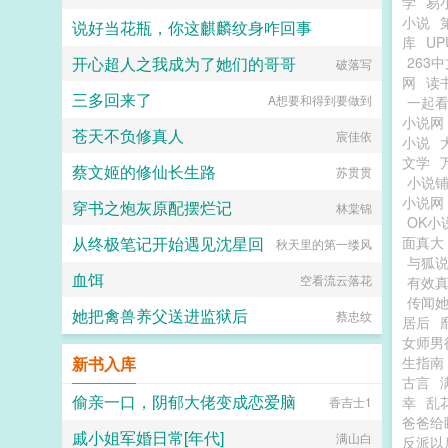
学
易
小说
说好当花瓶，你这麒麟纹身咋回事
库
U
开心超人之我成为了她们的哥哥
263
倩女幽魂11
破落写
网
读
三多回来了
A想要和得到要做到
一起
小说网
苍天不负修真人
宸佳依
小说
文学
蔡文姬的修仙长生路
苏贯贯
小说
小说网
穿书之炮灰原配摆烂记
林棠锦
OK小
从终极笔记开始遇见沈星回
面真大
秋天里的第一缕风
与狐
血饵
空看流云落花
有效
传闻她
她把禽兽养父送进监狱后
蔡忠纹
居后
女师男
新书入库
生指南
古言
偷亲一口，阴郁大佬变成恋爱脑
幸
乱
香吉士1
爸爸给
戚小姐军婚日常[年代]
满山白
反派以