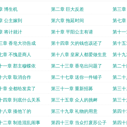
章 博生机
第二章 巨大反差
第三章
章 公主嫁到
第六章 拖延时间
第七章
章 将计就计
第十章 平阳公主有请
第十一
三章 香皂大功告成
第十四章 欠的钱也该还了
第十五
七章 不愧是商人
第十八章 皇家人都爱做生意
第十九
十一章 郡主穆蝶依
第二十三章 香皂出问题了
第二十
夫
十六章 取消合作
第二十七章 送你一件铺子
第二十
十章 全都给发卖了
第三十一章 重新招募
第三十
十四章 到底什么关系
第三十五章 众人的挑衅
第三十
十八章 揍他丫的
第三十九章 礼物的用意
第四十
十二章 制造混乱闹事
第四十三章 当众打废苏公子
第四十