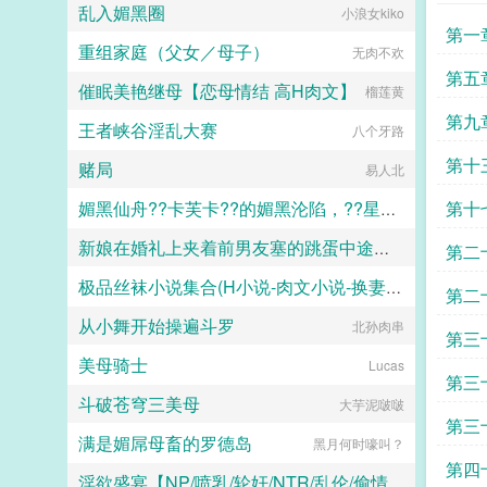
乱入媚黑圈
小浪女kiko
黄泉
第一
重组家庭（父女／母子）
无肉不欢
第五
催眠美艳继母【恋母情结 高H肉文】
榴莲黄
第九
王者峡谷淫乱大赛
八个牙路
第十
赌局
易人北
第十
媚黑仙舟??卡芙卡??的媚黑沦陷，??星的媚黑恶堕??，??黑人至上??
新娘在婚礼上夹着前男友塞的跳蛋中途忍不住喷水了
露露
第二
极品丝袜小说集合(H小说-肉文小说-换妻-妈妈-母子)
二十三
第二
从小舞开始操遍斗罗
海岸线文学
北孙肉串
第三
美母骑士
Lucas
第三
斗破苍穹三美母
大芋泥啵啵
第三
满是媚屌母畜的罗德岛
黑月何时嚎叫？
第四
淫欲盛宴【NP/喷乳/轮奸/NTR/乱伦/偷情/换妻/迷奸】