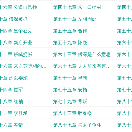
十六章 公道自己挣
第四十七章 来一口棺材
第四十
十章 傅深被抓
第五十一章 左相周延
第五十
十四章 皇帝召见
第五十五章 合作
第五十
十八章 新店开业
第五十九章 怀疑
第六十
十二章 贼喊捉贼
第六十三章 傅深是什么意思
第六十
十六章 来自苏丞相的口
第六十七章 夫人前来有何贵
第六十
干
一臂之
十章 虚以委蛇
第七十一章 早朝
第七十
十四章 援军
第七十五章 安顿
第七十
十八章 红袖
第七十九章 背叛
第八十
十二章 李县丞
第八十三章 醉春楼
第八十
十六章 春猎
第八十七章 与太子争斗
第八十