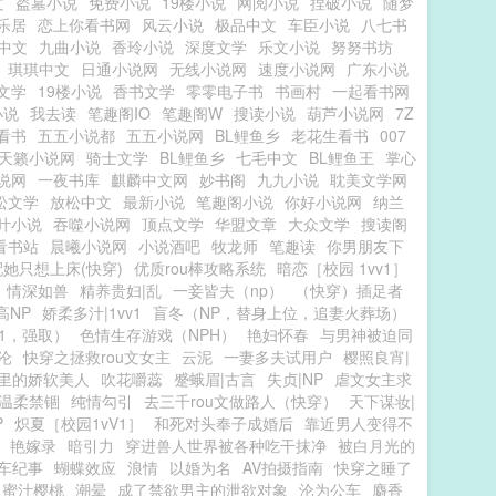
文
盗墓小说
免费小说
19楼小说
网阅小说
捏破小说
随梦
乐居
恋上你看书网
风云小说
极品中文
车臣小说
八七书
中文
九曲小说
香玲小说
深度文学
乐文小说
努努书坊
琪琪中文
日通小说网
无线小说网
速度小说网
广东小说
文学
19楼小说
香书文学
零零电子书
书画村
一起看书网
小说
我去读
笔趣阁IO
笔趣阁W
搜读小说
葫芦小说网
7Z
看书
五五小说都
五五小说网
BL鲤鱼乡
老花生看书
007
天籁小说网
骑士文学
BL鲤鱼乡
七毛中文
BL鲤鱼王
掌心
说网
一夜书库
麒麟中文网
妙书阁
九九小说
耽美文学网
松文学
放松中文
最新小说
笔趣阁小说
你好小说网
纳兰
叶小说
吞噬小说网
顶点文学
华盟文章
大众文学
搜读阁
看书站
晨曦小说网
小说酒吧
牧龙师
笔趣读
你男朋友下
她只想上床(快穿)
优质rou棒攻略系统
暗恋［校园 1vv1］
情深如兽
精养贵妇|乱
一妾皆夫（np）
（快穿）插足者
高NP
娇柔多汁|1vv1
盲冬（NP，替身上位，追妻火葬场）
V1，强取）
色情生存游戏（NPH）
艳妇怀春
与男神被迫同
沦
快穿之拯救rou文女主
云泥
一妻多夫试用户
樱照良宵|
里的娇软美人
吹花嚼蕊
蹙蛾眉|古言
失贞|NP
虐文女主求
温柔禁锢
纯情勾引
去三千rou文做路人（快穿）
天下谋妆|
P
炽夏［校园1vV1］
和死对头奉子成婚后
靠近男人变得不
艳嫁录
暗引力
穿进兽人世界被各种吃干抹净
被白月光的
车纪事
蝴蝶效应
浪情
以婚为名
AV拍摄指南
快穿之睡了
蜜汁樱桃
潮晕
成了禁欲男主的泄欲对象
沦为公车
麝香