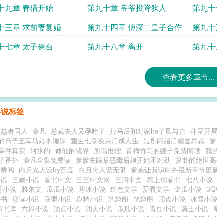
十九章 春猎开始
第九十章 爷爷投降狄人
第九十
十三章 求前妻复婚
第九十四章 傅深二皇子合作
第九十
合作
十七章 太子倒台
第九十八章 离开
第九十
难
查看更多章节...
小说标签
超越者同人
秦凡
总裁夫人又孕吐了
掉马后和对家he了夙与合
斗罗开
的日子王军马婷李娜娜
重生七零换亲后成人生
短剧闪婚后霸道总裁
爹
事件真实
阿水的
修仙的镜界
所谓推理
青梅竹马的嫂子免费阅读
我
了番外
秦凡全集免费读
爹爹失踪后恶毒后娘开始不对劲
算卦的绝世高
免费阅
白月光人设by百度
白月光人设无限
爹娘让我识时务最新章节更
小说
三藏小说
看书中文
三三中文网
三四中文
恋上你看书
七八小说
哥小说
雅尔文
瓜瓜小说
寒冰小说
红色文学
爱看文学
金瓜小说
3
看书
搜读小说
联盟小说
模特小说
笔趣阁
笔趣阁
顶点小说
冰雪小
四书库
六四小说
顶点小说
功夫小说
瓜瓜小说
青豆小说
骑士小说