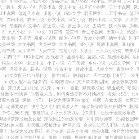
小说
雨雨小说
中山小说
倍福小说
宝鼎小说
42小说
笔趣阁
263中
第一版主
爱去小说
完美小说
爱上中文
残月轩小说网
三七小说网
风
PU小说网
笔趣子小说
乐趣小说
硝烟文学
君子博客
二五零书苑
笔下
中文
农田小说
农田小说
乐文小说
乐文小说
夏日小说
大文学
大语文
书网
笔趣阁V
文学A
富士康小说
富士康小说
去读笔
技术阅读
少年
看书
七八小说
八一中文
91言情
爱言情
青豆小说网
天翼中文
悠悠
爱来阁
天书吧
魔爪小说网
阅体小说网
发发小说网
纳兰小说
陛下
大美书网
大美书网
大美书网
大美书网
8P小说
晨曦小说网
BL鲤鱼
万相书城
元宝看书
大美中文
铅笔小说
大学士
三六六小说网
未来小
铺
四四书库
UC小说网
欣欣看书
圣墟小说
圣墟小说
泉州小说网
放
纳兰小说网
爱上中文
小子小说
布丁阅读
乡村小说
八戒文学网
子
说网
月亮小说
新书小说网
传奇中文
并读小说
八楼文学
青青中文
当H文女配开始自暴自弃
房客|糙汉
咬你|1v1
天生尤物【快穿】
女配
说
rou文女配不容易[快穿]
幸瘾|校园np
文火煨青梅|甜宠
爱意收集攻略
真香
穿成男主白月光（快穿，nph）
香欲
魅魔养成记
碎玉成欢
喷泉|
鲜嫩多汁|快穿
当我嫁人后，剧情突然变得不对劲起来
炙爱（SC，1v
靡靡宫春深
纵情（NP）
快穿之睡遍男神(nph)
兽医
入禽太深
禁忌沉
徒
老师要稳住
快穿之大小姐的噩梦人生
每次快穿睁眼都在被PA
校园
予你心安|甜宠
被迫绑定了小三系统以后【快穿】
恶役千金屡败屡战
满级绿茶穿成炮灰女配
穿成男主的炮灰前妻
勾引禁欲师尊
交易|校园N
花渐欲迷人眼
每天晚上都被cha
醉酒之后
合欢功法害人不浅
入禽太深
睡了
快穿之rou文系统
临时夫妻
反差小青梅
他是疯批
快穿之渣女翻
后
伪装魔王与祭品勇者
屋檐下|校园
见微知著|弟妹
知与谁同|伪公媳