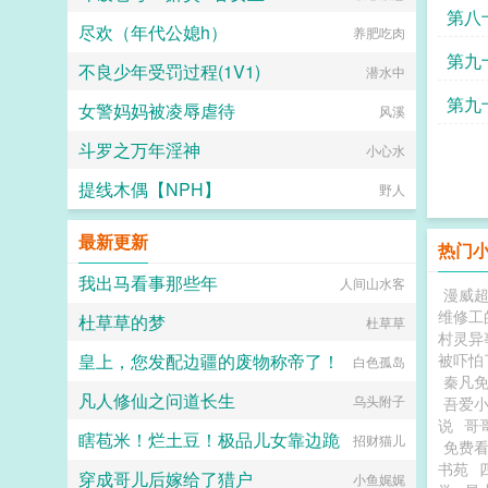
第八
尽欢（年代公媳h）
养肥吃肉
第九
不良少年受罚过程(1V1)
潜水中
第九
女警妈妈被凌辱虐待
风溪
斗罗之万年淫神
小心水
提线木偶【NPH】
野人
最新更新
热门
我出马看事那些年
人间山水客
漫威
维修工
杜草草的梦
杜草草
村灵异
皇上，您发配边疆的废物称帝了！
被吓怕
白色孤岛
秦凡
凡人修仙之问道长生
乌头附子
吾爱
说
哥
瞎苞米！烂土豆！极品儿女靠边跪
招财猫儿
免费
书苑
穿成哥儿后嫁给了猎户
小鱼娓娓