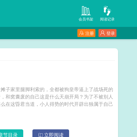
会员书架
阅读记录
注册
登录
烂摊子家里腿脚利索的，全都被狗皇帝逼上了战场死的
爹，和窝囊废的自己这是什么天崩开局？为了不被别人
怎么在这昏君当道，小人得势的时代开辟出独属于自己
章节目录
立即阅读