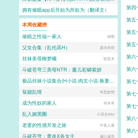
第四
拥有催眠app后开始为所欲为（翻译文）
水木生溪
第五
白门楼汉化集团
本周收藏榜
第五
催眠之性福一家人
神图
第五
父女合集（乱伦高H）
露水的世
第六
丝袜美母柳梦曦
惊堂木
第六
斗破苍穹三美母NTR：薰儿彩鳞紫妍
信
极品丝袜小说集合(H小说-肉文小说-换妻-妈妈-母子)
第七
大芋泥啵啵
翁媳乱情
海岸线文学
奇思妙想
第七
成为性奴的家人
何米奇
第七
乱入媚黑圈
小浪女kiko
第八
老婆的性感开发之旅
午夜人屠
第八
斗破苍穹：萧炎X各女主
诚心诚意