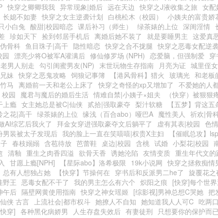
P
快穿之卿卿我我
异常现象|婚后
远在天边
快穿之J液收集之旅
女配
长媳不如妻
快穿之女主逆袭计划
白桃松木（校园）
小姨夫的富贵娇
只小白兔
酸甜|校园暗恋
课后补习（师生）
绿茶婊的上位
深闺淫情
差
珍如天下
捡到邻居手机后
离婚后她不装了
就是要睡男主
这爱真
|伪骨科
鱼目珠子|高干
隐性暗恋
快穿之合不拢腿
快穿之恶毒女配逆
校园
漂亮少将O被军A灌满后
修仙修罗场 (NPH)
恋爱脑，但强制爱
穿
之老男人别走
勾引闺蜜男友(NP)
末世玩物生存指南
月亮为证
城里侄女
|兄妹
快穿之恶鬼攻略
饲狼记事簿
【港风骨科】猎火
玻璃光
和老板
梅竹马
离婚前一天和老公上床了
快穿之奇怪的xp又增加了
不爱她的人
 校园
魔君与魔后的婚后生活
情难自禁|小姨子×姐夫
（快穿）被狠狠
干上瘾
女主她总是被C|仙侠
贰拾|强取豪夺
梨汁软糖
【五梦】背这五
岭之花|高干
绿茶婊的上位
缘浅（百合abo）哑巴A
魔性美人
祈欢|骨
做AI综艺后我火了
拜金女穿进强取豪夺文后躺平了
虚有其表|校园
色
扮男装被太子发现后
我的脸上一直在笑嘻嘻|权贵X主妇
【催眠总攻】ls
太子
春枝嫋嫋
含苞待放
芭蕾鞋
桌边|校园
含桃
试婚
小梨花|校园
愈
清釉
重生之肉香四溢
欲骨天香
诱她沦陷
友情变质
重生年代文的
入
甘愿上瘾[NPH]
【星际abo】洛希极限
19k小说网
快穿之拯救痴情
总有人想独占她
【快穿】节操何在
穿书后和反派男二he了
旋覆花之
佳野王
恶毒女配不干了
我的男主怎么有六个
炽阳之痕
[快穿]每个世
神午后
隔壁网黄使用指南
快穿之神女瑶姬
[综影视]男神总想C哭她
把
穿仙侠 古言
上流社会|都市权斗
她撩人不自知
她知道我人人可C
吃两口
快穿]
各种黑化病娇男
人生存盘失效后
有妻徒刑
只想要你的保护而