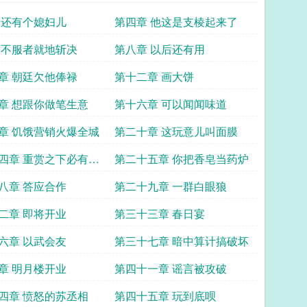
 还有个媳妇儿
第四章 他这是支棱起来了
 不服者就地斩决
第八章 以后还有用
章 朝廷欠他俸禄
第十二章 画大饼
章 想跟你做笔生意
第十六章 可以闻闻味道
章 饥饿营销火爆全城
第二十章 这玩意儿叫面膜
四章 重赏之下必有勇
第二十五章 你把香皂当药炉
八章 答应合作
第二十九章 一群白眼狼
二章 即将开业
第三十三章 春日宴
六章 以武会友
第三十七章 暗中算计搞破坏
章 明月楼开业
第四十一章 谣言被攻破
四章 愤怒的苏丞相
第四十五章 玩到底呗