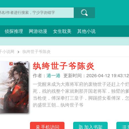
侦探推理
网游动漫
女生耽美
其他小说
千小说网
>
纨绔世子爷陈炎
纨绔世子爷陈炎
作者：
港一港
更新时间：2026-04-12 19:43:12
一觉醒来成为大雍将军府的废物世子还赶上个
死，残的残整个家就剩那开国老将军，独臂的
当枪使，傅深拳打三皇子，脚踢捞女看傅深，
的盛世王朝... 纨绔世子爷
手机访问
加入书架