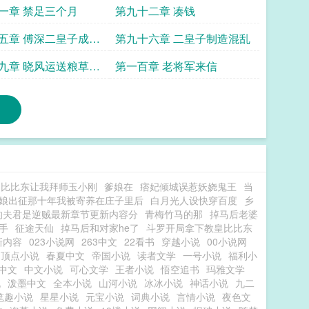
一章 禁足三个月
第九十二章 凑钱
五章 傅深二皇子成功
第九十六章 二皇子制造混乱
九章 晓风运送粮草遇
第一百章 老将军来信
局比比东让我拜师玉小刚
爹娘在
痞妃倾城误惹妖娆鬼王
当
娘出征那十年我被寄养在庄子里后
白月光人设快穿百度
乡
的夫君是逆贼最新章节更新内容分
青梅竹马的那
掉马后老婆
手
征途天仙
掉马后和对家he了
斗罗开局拿下教皇比比东
新内容
023小说网
263中文
22看书
穿越小说
00小说网
顶点小说
春夏中文
帝国小说
读者文学
一号小说
福利小
Q中文
中文小说
可心文学
王者小说
悟空追书
玛雅文学
说
泼墨中文
全本小说
山河小说
冰冰小说
神话小说
九二
笔趣小说
星星小说
元宝小说
词典小说
言情小说
夜色文