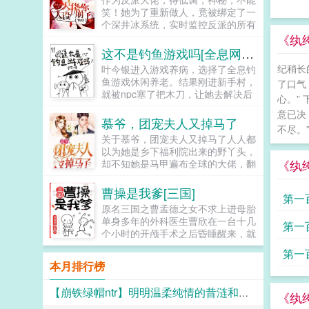
生。...
笑！她为了重新做人，竟被绑定了一
个深井冰系统，实时监控反派的所有
情绪，决不能让反派人设崩了。少年
《纨
神医徒儿，过来让为师乐乐。某女师
这不是钓鱼游戏吗[全息网游]
父，您是反派，不能笑。高冷总裁女
纪稍长
叶今银进入游戏养病，选择了全息钓
人，讲个笑话！某女总裁，您的反派
鱼游戏休闲养老。结果刚进新手村，
了口气
人设即将崩坏！大佬的人设随时会
就被npc塞了把木刀，让她去解决后
崩，维护人设任重而道远。...
心。”
山的土匪。这年头钓鱼游戏也这么硬
意已决
核了吗？后来叶今银发现，是她进错
慕爷，团宠夫人又掉马了
不尽。
了游戏，这里是刚公测的武侠风全息
关于慕爷，团宠夫人又掉马了人人都
网游...
以为她是乡下福利院出来的野丫头，
《纨
却不知她是马甲遍布全球的大佬，翻
手为云覆手为雨。当马甲一个个掉
落。众人惊掉下巴。餐饮帝国老板。
曹操是我爹[三国]
第一
顶级设计师逆天医术神医她身上的马
原名三国之曹孟德之女不求上进母胎
甲数不胜数。更有五个哥哥宠她上
单身多年的外科医生曹欣在一台十几
第一
天。京城帝国集团总裁曾扬言，绝对
个小时的开颅手术之后昏睡醒来，就
不会喜欢她。谁知在相处中，被她身
被一个妇人紧紧抱在怀中，差点儿窒
被赵
上的魅力吸引，当初撂下的狠话，如
第一
息。妇人却一无所觉，伤心欲绝的对
今像打在他脸上的巴掌。傲慢总裁摇
本月排行榜
着一个个头不高的大胡子大喊...
身一变，成为宠她如命忠犬舔狗，竟
院做
丝毫没有违和感。叶云希却冷酷如常
【崩铁绿帽ntr】明明温柔纯情的昔涟和冷艳高傲的长夜月都已成为我的双飞
《纨
不是说永远不喜欢我吗？...