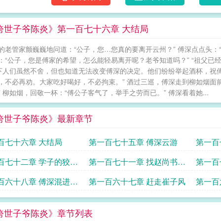
绔世子爷陈炎》第一百七十六章 大结局
的老管家颤巍巍地问道：“公子，您…您真的要离开云州？” 傅深点点头：
：“公子，您是傅家的希望，怎么能轻易离开呢？老爷知道吗？” “祖父已
 下人们虽然不舍，但也知道无法改变傅深的决定。他们纷纷举起酒杯，祝
，不必再劝。大家吃好喝好，不必拘束。” 酒过三巡，傅深走到柳如烟面
” 柳如烟，回敬一杯：“傅公子客气了，举手之劳而已。” 傅深看着她...
绔世子爷陈炎》最新章节
百七十六章 大结局
第一百七十五章 傅深云游
第一百
百七十二章 学子的狡诈
第一百七十一章 找赵尚书对
第一百
尚书看穿
峙
百六十八章 傅深混进考
第一百六十七章 赶走崔子风
第一百
工
绔世子爷陈炎》章节列表