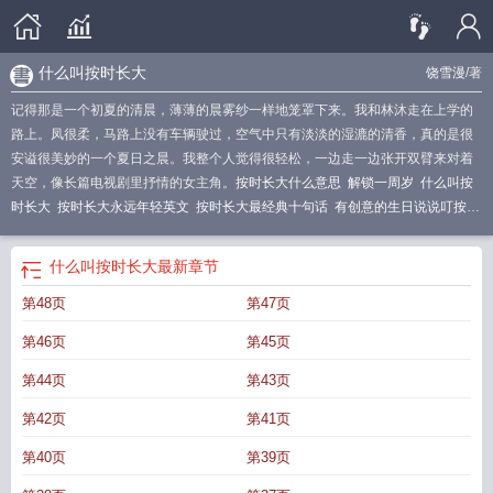
什么叫按时长大
饶雪漫
/著
记得那是一个初夏的清晨，薄薄的晨雾纱一样地笼罩下来。我和林沐走在上学的
路上。凤很柔，马路上没有车辆驶过，空气中只有淡淡的湿漉的清香，真的是很
安谥很美妙的一个夏日之晨。我整个人觉得很轻松，一边走一边张开双臂来对着
天空，像长篇电视剧里抒情的女主角。
按时长大什么意思
解锁一周岁
什么叫按
时长大
按时长大永远年轻英文
按时长大最经典十句话
有创意的生日说说叮按时
长大
按时长大表情包无水印
按时长大图片生日
按时长大表情包
按时长大一周
年演唱会
按时长大成功解锁9周岁文案
生日快乐按时长大
按时长大演唱会
按时
什么叫按时长大
最新章节
长大拼音
好好吃饭按时长大
按时长大时代少年团演唱会
按时长大如约快乐是什
第48页
第47页
么意思
按时长大的意思
按时长大的生日文案
叮 按时长大
按时长大平安喜乐的
英文
生日完整的一句话
按时长大配图
解锁七岁按时长大
按时长大快乐成长意
第46页
第45页
思
按时长大的英文
按时长大完整的一句话
按时长大歌曲
按时长大生日快乐文
案短句干净
按时长大是什么意思
按时长大永远年轻是生日祝福吗
永远年轻
按
第44页
第43页
时长大生日快乐文案
按时长大文案
按时长大朋友圈文案
按时长大图片
按时长
第42页
第41页
大了
愿你每一岁都能奔走在热爱里
按时长大的
按时长大下一句接什么好
按时
长大的图片
按时长大下一句押韵
时光慢点吧
按时长大含义
关于按时长大的句
第40页
第39页
子
平安喜乐
按时长大平安喜乐是什么意思
按时长大经典句子
按时长大下一