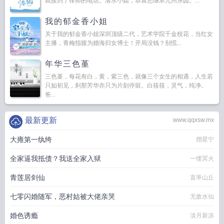
就接到了律师的电话。洛水小姐，恭喜您继承九州乐园。...
我的郁金香小姐
关于我的郁金香小姐深圳顶级二代，艺术学院千金校花，当红女
主播，青梅指腹为婚海归女博士！开局没钱？别慌...
年华三色堇
三色堇，每花有白，黄，紫三色，就像三个女生的相遇，人生若
只如初见，刹那芳华亦只为片刻停留。白筱筱，灵气，纯净。
爸...
最新更新
www.qqxsw.mx
大雍第一纨绔
熠星宁
全家逼我抵债？我送全家入狱
一缕冥火
青莲居剑仙
直率山丘
七零闪婚随军，恶村姑被大佬亲哭
无敌水仙
婚色诱瘾
淡月新凉