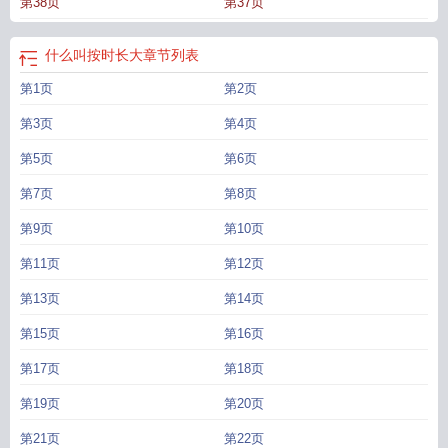
第38页
第37页
句
按时长大生日文案
按时长大的唯美句子
生日快乐
按时长大可爱图片
按时间
长大
小小少年要按时长大
按时长大经典语录
按时长大mv
叮～按时长大生日文
案
时代少年团按时长大
按时长大繁体字
按时长大下一句是什么
按时长大不负
什么叫按时长大
章节列表
韶华什么意思
按时长大文字图片
按时长大英文怎么说
解锁14岁的说说
按时长
第1页
第2页
大依旧可爱表情包
解锁新的一岁
三坐六爬九翻身按时长大
按时长大英文
按时
长大的下一句
按时长大的生日祝福
第3页
第4页
第5页
第6页
第7页
第8页
第9页
第10页
第11页
第12页
第13页
第14页
第15页
第16页
第17页
第18页
第19页
第20页
第21页
第22页