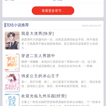
查看更多章节...
完结小说推荐
www.qqxsw.mx
我是大渣男[快穿]
谢庭洲作为穿越司的一员，自然是选择回收金手指，再不做渣
男！①凤凰男手握全能厨神系统。原主我本应该靠厨艺大杀四
方...
穿进二百人男团中
顾熠一觉睡醒，发现自己居然穿成了男团vic的一员。这个团，
有足足二百号成员顾熠心道，把成员全名列出来，一章够...
俏皮公主的冰山王子
第一，我不叫喂。第二，你们是谁不关我的事。第三，我没有嚣
张，嚣张的人是你。第四，有本事你就开除我。初次...
欢迎光临九州乐园[经营]
文案上一秒在乐园经营游戏界面输好名称点击确认，下一秒洛水