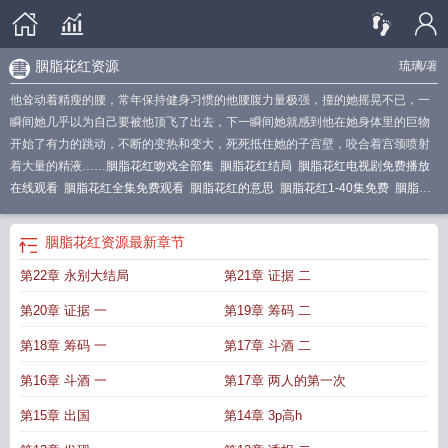
胭脂花红资源
琉璃
/著
他耸动着精瘦的腰，常年保持健身习惯的他腰腹力量极强，撞的她摇晃不已，一
瞬间她几乎以为自己要被他顶飞了出去，下一瞬间她就感到他在她身体里的巨物
开始了有力的跳动，不断的变热和变大，死死抵住她的子宫壁，咬合着宫颈喷射
着大量的精液……
胭脂花红吻戏全部集
胭脂花红结局
胭脂花红电视剧免费播放
在线观看
胭脂花红全集免费观看
胭脂花红的意思
胭脂花红1-40集免费
胭脂红
是什么东西?
胭脂花红电视剧
胭脂花红12
胭脂花红主题曲
胭脂花红 豆瓣
胭脂
花红百度
胭脂花红范旭川
胭脂花红欧阳思嘉在线阅读
胭脂花红百度百科
胭脂
胭脂花红资源
最新章节
花红17集免费观看
胭脂花红剧情简介(1-36集全)
胭脂花红全集在线观看
胭脂花
第22章 永别大结局
第21章 证据 二
红焦恩俊吻戏哪一集
胭脂花红沈之玲
胭脂花红最后和谁在一起了
胭脂花红电视
剧全集免费
胭脂花红剧情介绍
四大皆空色即是空眼里全是胭脂花红
胭脂花红欧
第20章 证据 一
第19章 筹码 二
阳思嘉最新章节更新
胭脂花红简介
胭脂花红电视剧全集在线观看
胭脂花红范旭
川喜欢谁
胭脂花红11
胭脂花红张庭
胭脂花红演员表
胭脂花红焦恩俊
胭脂花红
第18章 筹码 一
第17章 斗酒 二
范旭川结局
胭脂花红电视剧剧情介绍
胭脂花红全集剧情简介
胭脂花红大结
第16章 斗酒 一
第17章 两人的第一次
局
胭脂花红在线观看
焦恩俊胭脂花红
胭脂花红石康文和之玲
电视剧胭脂花
红
胭脂花红片头曲
胭脂花红剧情
眼里全是胭脂花红
胭脂花红全集完整版观
第15章 出国
第14章 3p高h
看
胭脂红代表什么意思
胭脂花红范旭川最爱的是谁
胭脂花红琉璃全文
胭脂花