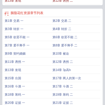
第13章 发现
第12章 诱拐 二
红范旭川是牛郎
胭脂花红资源
胭脂红有什么用
胭脂花红15
胭脂花红电视剧免
费观看
胭脂花红电视剧免费观看完整版全集高清
胭脂花红林彩娟
胭脂红赏
胭
脂花红中双双出轨在第几集
胭脂花红吻戏在第几集
胭脂花红焦恩俊张庭吻戏
胭
胭脂花红资源
章节列表
脂花红演员表介绍
胭脂花红歌词
胭脂花红是什么意思
胭脂花红大结局是什
第1章 交易 一
第2章 交易 二
么
胭脂花红高清版
胭脂花红范旭川到底爱谁
第3章 转折 一
第4章 转折 二
第5章 欲罢不能 一
第6章 欲罢不能 二
第7章 爱不释手 一
第8章 爱不释手 二
第9章 契约婚姻
第10章 被迫
第11章 诱拐 一
第12章 诱拐 二
第13章 发现
第14章 3p高h
第15章 出国
第17章 两人的第一次
第16章 斗酒 一
第17章 斗酒 二
第18章 筹码 一
第19章 筹码 二
第20章 证据 一
第21章 证据 二