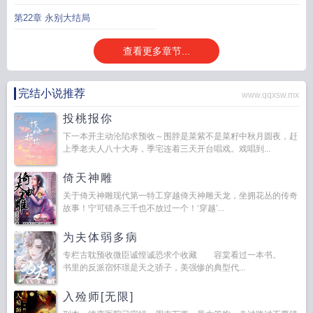
第22章 永别大结局
查看更多章节...
完结小说推荐
www.qqxsw.mx
投桃报你
下一本开主动沦陷求预收～围脖是菜紫不是菜籽中秋月圆夜，赶
上季老夫人八十大寿，季宅连着三天开台唱戏。戏唱到...
倚天神雕
关于倚天神雕现代第一特工穿越倚天神雕天龙，坐拥花丛的传奇
故事！宁可错杀三千也不放过一个！‘穿越’...
为夫体弱多病
专栏古耽预收微臣诚惶诚恐求个收藏 容棠看过一本书。
书里的反派宿怀璟是天之骄子，美强惨的典型代...
入殓师[无限]