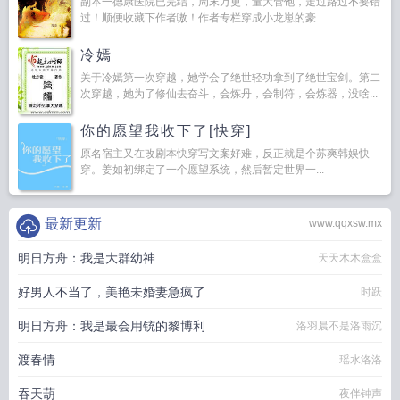
副本一德康医院已完结，周末万更，量大管饱，走过路过不要错
过！顺便收藏下作者嗷！作者专栏穿成小龙崽的豪...
冷嫣
关于冷嫣第一次穿越，她学会了绝世轻功拿到了绝世宝剑。第二
次穿越，她为了修仙去奋斗，会炼丹，会制符，会炼器，没啥...
你的愿望我收下了[快穿]
原名宿主又在改剧本快穿写文案好难，反正就是个苏爽韩娱快
穿。姜如初绑定了一个愿望系统，然后暂定世界一...
最新更新
www.qqxsw.mx
明日方舟：我是大群幼神
天天木木盒盒
好男人不当了，美艳未婚妻急疯了
时跃
明日方舟：我是最会用铳的黎博利
洛羽晨不是洛雨沉
渡春情
瑶水洛洛
吞天葫
夜伴钟声