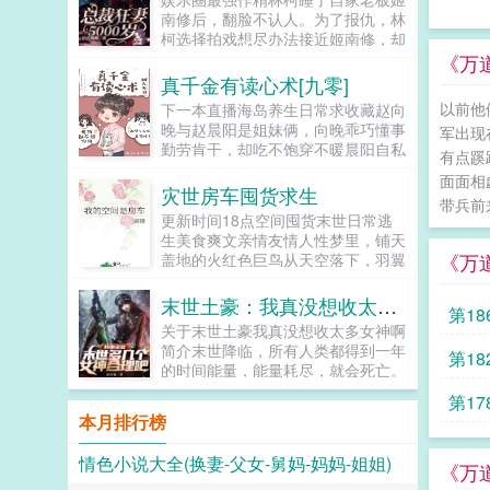
伸出小手问要休书，不料，本王不满
妖，遇魔斩魔，成就至强者！...
南修后，翻脸不认人。为了报仇，林
意，下一个七夜再谈轻松宠文...
柯选择拍戏想尽办法接近姬南修，却
意外发现报复错目标。不作不林柯，
《万
又刚又杠作遍娱乐圈，仗着一身本事
真千金有读心术[九零]
收获一圈女粉。姬南修一点点爱上这
以前他
下一本直播海岛养生日常求收藏赵向
个作天作地的女人后，却发现她居然
晚与赵晨阳是姐妹俩，向晚乖巧懂事
军出现
追着他的敌人跑了！林柯，这辈子你
勤劳肯干，却吃不饱穿不暖晨阳自私
休想逃出我的手掌心！...
有点蹊
小气好吃懒做，却得到父母偏爱。村
面面相
里人都摇头造孽哦，这么偏心！意外
灾世房车囤货求生
带兵前
被雷劈，赵向晚有了读心...
更新时间18点空间囤货末世日常逃
生美食爽文亲情友情人性梦里，铺天
《万
盖地的火红色巨鸟从天空落下，羽翼
上灼热的火光点燃了她所熟悉的世
界。僵硬可怖的走尸从建筑废墟里涌
末世土豪：我真没想收太多女神啊
第18
出黄色飞沙弥漫了整片天空...
关于末世土豪我真没想收太多女神啊
简介末世降临，所有人类都得到一年
第1
的时间能量，能量耗尽，就会死亡。
并且还要遭受丧尸病毒和寒流暴风雨
第1
地震海啸台风大洪水火山干旱等各种
本月排行榜
天灾的爆锤！意外重生的萧扬，回到
了末世来临的前10天，前世的空间
情色小说大全(换妻-父女-舅妈-妈妈-姐姐)
异能也随之而来。于是，他开始疯狂
《万
的囤积物资。萧总，您的庇护所改造