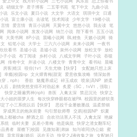
爱上中文
残月轩小说网
三七小说网
风乐居
恋上你看书
说
硝烟文学
君子博客
二五零书苑
笔下中文
九曲小说
小说
乐文小说
夏日小说
大文学
大语文
琪琪中文
日通
小说
富士康小说
去读笔
技术阅读
少年文学
19楼小说
1言情
爱言情
青豆小说网
天翼中文
悠悠小说
我去读
笔
网
阅体小说网
发发小说网
纳兰小说
陛下看书
五五小说
网
大美书网
8P小说
晨曦小说网
BL鲤鱼
天籁小说网
骑
中文
铅笔小说
大学士
三六六小说网
未来小说网
一夜书
欣欣看书
圣墟小说
圣墟小说
泉州小说网
放松文学
放松
小子小说
布丁阅读
乡村小说
八戒文学网
子叶小说
吞噬
说网
传奇中文
并读小说
八楼文学
青青中文
看书站
晨曦
房客|糙汉
咬你|1v1
天生尤物【快穿】
女配她只想上床
]
幸瘾|校园np
文火煨青梅|甜宠
爱意收集攻略
情深如兽
穿，nph）
香欲
魅魔养成记
碎玉成欢
喷泉|高NP
娇柔
人后，剧情突然变得不对劲起来
炙爱（SC，1vV1，强取）
）
快穿之睡遍男神(nph)
兽医
入禽太深
禁忌沉沦
快穿之
之大小姐的噩梦人生
每次快穿睁眼都在被PA
校园里的娇软美
绑定了小三系统以后【快穿】
恶役千金屡败屡战
温柔禁锢
穿成男主的炮灰前妻
勾引禁欲师尊
交易|校园NP
炽夏
晚上都被cha
醉酒之后
合欢功法害人不浅
入禽太深
艳嫁
文系统
临时夫妻
反差小青梅
他是疯批
快穿之渣女翻车纪
祭品勇者
屋檐下|校园
见微知著|弟妹
知与谁同|伪公媳
蜜
我
异常现象|婚后
远在天边
快穿之J液收集之旅
女配她只