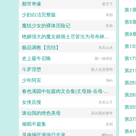
都市奇缘
乡村小说网
易天下
好了，请您验收！萧公子，您的奔驰
第1
重卡8×8越野房车到了，请您接收萧
少妇白洁完整版
未知
少，您的末世版豪华游艇到港了，请
您查收！萧先生，您订购的物资都已
第5
魔铳少女的裸体历险记
布布
送达仓库，请您注意接收！萝卜白
菜，各有所爱！不喜勿喷！...
第9
艳媚强大的魔女姬骑士尽皆沦为哥布林肉畜??爆乳肥臀雌汁四溅的淫乱终末狂欢
第1
极品调教【完结】
梦雨南兮
木石山水
史上最牛召唤
第1
那一抹绯红
斗罗淫堕
路人拉亚斯特
第2
少年阿宾
Ben
第2
春色满园中短篇肉文合集(丈母娘-岳母-妈妈-嫂嫂-乱伦)
第2
女侠且慢
关关公子
夕曦
第3
诛仙我的绝色美母
高尔基的童年
第3
催眠中篇集
未知
第4
灵魂绳匠漫游日志录
娜Num