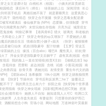
快穿之女主逆袭计划
白桃松木（校园）
小姨夫的富贵娇花
|校园暗恋
课后补习（师生）
绿茶婊的上位
深闺淫情
长公
捡到邻居手机后
离婚后她不装了
就是要睡男主
这爱真恶心
子|高干
隐性暗恋
快穿之合不拢腿
快穿之恶毒女配逆袭
O被军A灌满后
修仙修罗场 (NPH)
恋爱脑，但强制爱
穿书
勾引闺蜜男友(NP)
末世玩物生存指南
月亮为证
城里侄女
恶鬼攻略
饲狼记事簿
【港风骨科】猎火
玻璃光
和老板的
一天和老公上床了
快穿之奇怪的xp又增加了
不爱她的人都
与魔后的婚后生活
情难自禁|小姨子×姐夫
（快穿）被狠狠疼
总是被C|仙侠
贰拾|强取豪夺
梨汁软糖
【五梦】背这五
绿茶婊的上位
缘浅（百合abo）哑巴A
魔性美人
祈欢|骨
我火了
拜金女穿进强取豪夺文后躺平了
虚有其表|校园
色情
发现后
我的脸上一直在笑嘻嘻|权贵X主妇
【催眠总攻】lsp
含苞待放
芭蕾鞋
桌边|校园
含桃
试婚
小梨花|校园
南
之肉香四溢
欲骨天香
诱她沦陷
友情变质
重生年代文的路
PH]
【星际abo】洛希极限
19k小说网
快穿之拯救痴情男
占她
【快穿】节操何在
穿书后和反派男二he了
旋覆花之
配不干了
我的男主怎么有六个
炽阳之痕
[快穿]每个世界遇
黄使用指南
快穿之神女瑶姬
[综影视]男神总想C哭她
把发
流社会|都市权斗
她撩人不自知
她知道我人人可C
吃两口又
化病娇男
人生存盘失效后
有妻徒刑
只想要你的保护而已
主
酒醒前想念小狗
官场小说
网站地图
万道神皇叶昊最新