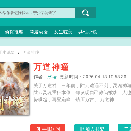
侦探推理
网游动漫
女生耽美
其他小说
千小说网
>
万道神瞳
万道神瞳
作者：
冰墙
更新时间：2026-04-13 19:53:36
关于万道神：三年前，陆云遭遇不测，灵魂神
陆云灵魂重归本体，却发现自己修为被废，人
势崛起，再登巅峰，镇压万古。 万道神
手机访问
加入书架