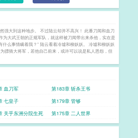
然强大到这种地步。 不过陆云却并不高兴！ 此番刀闻和血刀
作为大武王朝的正规军队，就这样被刀闻带出来杀他，实在是
有什么事情瞒着我？” 陆云看着冷墟和柳妖妖。 冷墟和柳妖妖
闻身为骠骑大将军，若他自己前来，或许可以说是私人恩怨，但
章 血刀军
第183章 斩杀王爷
章 七皇子
第179章 管够
6章 关乎东洲分院生死
第175章 二人世界