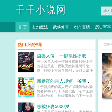
千千小说网
首 页
玄幻魔法
武侠修真
都市言情
历史军事
热门小说推荐
千
凶兽入侵：一键属性提取
关于凶兽入侵一键属性提取触碰上古
凶兽朝天犼，提取天赋神通明悟之
瞳，触碰上古凶兽璃刎，提取天赋神
通死亡凝视，触碰上古凶兽蛟魉，提
取天赋神通虚妄之眼，触碰太虚古
新婚夜的雷人规矩：爷我等你休妻
龙，提取10000气血值，提取10000
关于新婚夜的雷人规矩爷我等你休妻
淬体属性，提取天赋神通瞬移，动用
想要休书？行！侍寝七夜，令本王满
明悟之瞳，破译上古锻体功法，获得
意就成全你。他轻飘飘地扔下一句重
猛虎天罡拳熔炼金身流云风影。苏义
量级的话。她小脸纠结，扭着小手帕
穿越到一个魔人和凶兽入侵的世界，
一咬牙，点头了。于是，锁门，落
总裁狂妻5000岁
获得提取系统，凡是触碰到生物，都
窗。七日七夜完事后，她爬不起来却
可以提取相关能力。从此，遇妖杀
娱乐圈最强作精林柯睡了自家老板姬