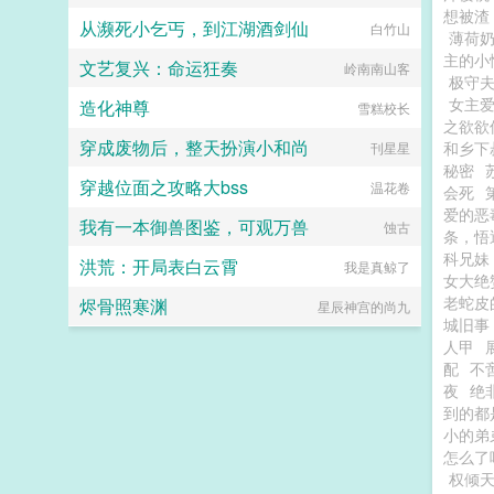
想被渣
从濒死小乞丐，到江湖酒剑仙
白竹山
薄荷
主的小
文艺复兴：命运狂奏
岭南南山客
极守夫
女主
造化神尊
雪糕校长
之欲欲
穿成废物后，整天扮演小和尚
和乡下
刊星星
秘密
穿越位面之攻略大bss
温花卷
会死
爱的恶
我有一本御兽图鉴，可观万兽
蚀古
条，悟
科兄妹
洪荒：开局表白云霄
我是真鲸了
女大绝
老蛇皮
烬骨照寒渊
星辰神宫的尚九
城旧事
人甲
配
不
夜
绝
到的都
小的弟
怎么了
权倾