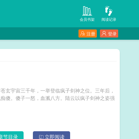
会员书架
阅读记录
注册
登录
游苍玄宇宙三千年，一举登临疯子剑神之位。三年后，
也痴傻。傻子一怒，血溅八方。陆云以疯子剑神之姿强
章节目录
立即阅读