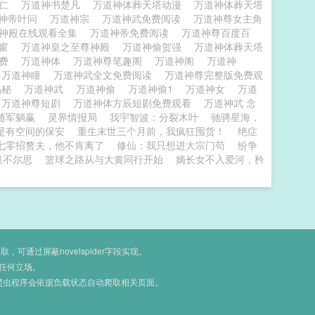
虾仁
万道神书楚凡
万道神体葬天塔动漫
万道神体葬天塔
神帝叶问
万道神宗
万道神武免费阅读
万道神尊女主角
尊神殿在线观看全集
万道神帝免费阅读
万道神尊百度百
弹窗
万道神皇之至尊神殿
万道神偷贺强
万道神体葬天塔
免费
万道神体
万道神尊笔趣阁
万道神阁
万道神
万道神瞳
万道神武全文免费阅读
万道神尊完整版免费观
揭秘
万道神武
万道神偷
万道神偷1
万道神女
万道
万道神尊短剧
万道神体方辰短剧免费观看
万道神武 念
随军躺赢
灵界情报局
我宇智波：分裂木叶
驰骋星海，
是有空间的保安
重生末世三个月前，我疯狂囤货！
绝症
七零招赘夫，他不肯离了
修仙：我只想进大宗门苟
纷争
岂不尔思
篮球之路从与大黄同行开始
嫡长女不入爱河，矜
通过屏蔽novelspider字段实现。
任何立场。
爬虫程序会依据负载状态自动爬取相关页面。