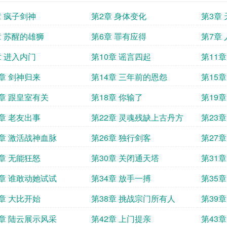
章 疯子剑神
第2章 身体变化
第3章
章 苏醒的雄狮
第6章 罪有应得
第7章
章 进入内门
第10章 谣言四起
第11
3章 剑神归来
第14章 三年前的恩怨
第15
7章 跟皇室有关
第18章 你输了
第19
1章 老友出事
第22章 灵魂残缺上古丹方
第23
做我的
5章 激活战神血脉
第26章 独行剑客
第27
9章 无能狂怒
第30章 关闭通天塔
第31章
3章 谁敢动她试试
第34章 放手一搏
第35
7章 大比开始
第38章 挑战宗门所有人
第39
1章 陆云展示风采
第42章 上门提亲
第43