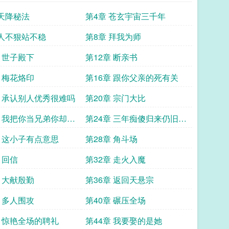
 天降秘法
第4章 苍玄宇宙三千年
 人不狠站不稳
第8章 拜我为师
章 世子殿下
第12章 断亲书
章 梅花烙印
第16章 跟你父亲的死有关
章 承认别人优秀很难吗
第20章 宗门大比
章 我把你当兄弟你却要
第24章 三年痴傻归来仍旧是
师爷
烈阳
章 这小子有点意思
第28章 角斗场
 回信
第32章 走火入魔
章 大献殷勤
第36章 返回天悬宗
章 多人围攻
第40章 碾压全场
章 惊艳全场的聘礼
第44章 我要娶的是她