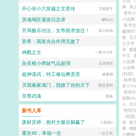
小说
网
风
开心张小六穿越之文君传
卫都梁子
香玲
灵魂绳匠漫游日志录
小说网
娜Num
香书
开局极乐功法，女帝跪求放过！
风云剑仙
趣阁IO
都
五
异界：我靠光合作用无敌了
士文学
库
麒
神戮之主
不爱吃拌苦瓜的秦命浑
一梦仟万年
中文
小说网
杂灵根小师妹气运超强
云深墨荷
小说网
超神谍武，特工修仙爽歪歪
(快穿)
褚豫翔
精养贵
灭我秦家满门，我掀了你的天下
鹅是墨明
多汁|1v
色情生
至尊武魂
墨扬
拯救ro
人
吹
新书入库
纯情
［校园1
废材灵师，抱对大腿后躺赢了
录
暗
小菇娘o
事
蝴
重生90，幸福一生
一朵芷岚
汁樱桃