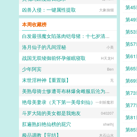
第4
凶兽入侵：一键属性提取
大象抽烟
第4
本周收藏榜
第5
白发最强魔女陷落肉铠母猪：十七岁清冷孤高处女被兽人开发成肉便器九号并成为鸡巴套肉
第5
洛月仙子的凡间淫秘
煌星铃天闪
小美
第6
战国无双绫御前怀孕催眠寝取
H天龙H
第6
少年阿宾
Ben
末世淫种神【重置版】
第6
无
美熟母骑士惨遭哥布林爆肏雌服后沦为泄欲肉畜
第7
艳母美妻录（天下第一美母剑仙）
一剑斩魔邪
sarasu
第7
斗罗大陆的美女都是我炮友
040207
第81
肛遍熟妇艳仙榜的屁穴
xhwlhj
第8
极品调教【完结】
木石山水