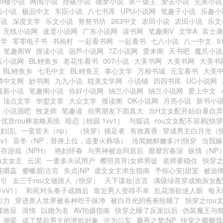
19楼小说
网阅小说
捏破小说
随梦小说
第一版主
爱去小说
完美小说
云小说
极品中文
车臣小说
八七书库
UPU小说网
笔趣子小说
乐趣小
小说
深度文学
乐文小说
努努书坊
263中文
农田小说
农田小说
乐文
无线小说网
速度小说网
广东小说网
读书网
笔趣阁V
文学A
富士康
文学
零零电子书
书画村
一起看书网
一起看书
七八小说
八一中文
9
笔趣阁W
搜读小说
葫芦小说网
7Z小说网
爱来阁
天书吧
魔爪小说
五小说网
BL鲤鱼乡
老花生看书
007小说
大美书网
大美书网
大美书
BL鲤鱼乡
七毛中文
BL鲤鱼王
掌心文学
万相书城
元宝看书
大美
麟中文网
妙书阁
九九小说
耽美文学网
小说铺
四四书库
UC小说网
最新小说
笔趣阁小说
你好小说网
纳兰小说网
纳兰小说网
爱上中文
顶点文学
华盟文章
大众文学
搜读阁
OK小说网
月亮小说
新书小
小说酒吧
牧龙师
笔趣读
你男朋友下面真大
当H文女配开始自暴自弃
优质rou棒攻略系统
暗恋［校园 1vv1］
与狐说
rou文女配不容易[快穿
妇|乱
一妾皆夫（np）
（快穿）插足者
有效真香
穿成男主白月光（快
v1
盲冬（NP，替身上位，追妻火葬场）
传闻她鲜嫩多汁|快穿
当我嫁
存游戏（NPH）
艳妇怀春
与男神被迫同居后
靡靡宫春深
纵情（NP
u文女主
云泥
一妻多夫试用户
樱照良宵|女师男徒
老师要稳住
快穿
花嚼蕊
蹙蛾眉|古言
失贞|NP
虐文女主求生指南
予你心安|甜宠
被迫
勾引
去三千rou文做路人（快穿）
天下谋妆|古言
满级绿茶穿成炮灰女配
vV1］
和死对头奉子成婚后
靠近男人变得不幸
乱花渐欲迷人眼
每天
引力
穿进兽人世界被各种吃干抹净
被白月光的爸爸给睡了
快穿之rou
蝶效应
浪情
以婚为名
AV拍摄指南
快穿之睡了反派以后
伪装魔王与
潮晕
成了禁欲男主的泄欲对象
沦为公车
麝香之梦|NP
快穿之卿卿我