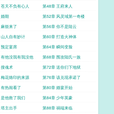
章 苍天不负有心人
第48章 王府来人
 婚期
第52章 风灵域第一奇楼
章 麻烦来了
第56章 你不是陆云
章 山人自有妙计
第60章 打造火神体
章 预定宴席
第64章 瞬间变脸
章 有他没我有我没他
第68章 围攻陆氏一族
 搜魂术
第72章 送你们下地狱
章 梅花烙印的来源
第76章 该兑现承诺了
章 有热闹看了
第80章 婚宴开始
章 是他救了我们
第84章 少年英豪
章 塔主出手
第88章 祸端来临