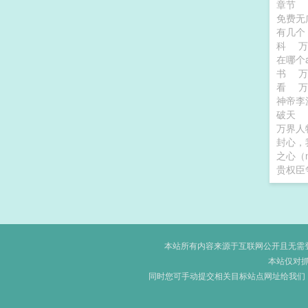
章节
免费
有几
科
在哪个
书
看
神帝
破天
万界人
封心，
之心（
贵权臣
本站所有内容来源于互联网公开且无需登录
本站仅对
同时您可手动提交相关目标站点网址给我们