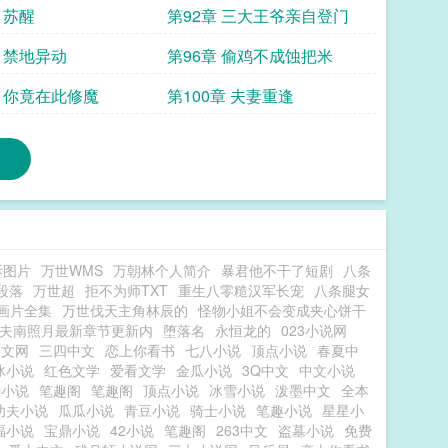
 苏醒
第92章 三大王爷亲自登门
章 禁地异动
第96章 偷鸡不成蚀把米
章 你竟在此修魔
第100章 夫妻重逢
拆图片
万世WMS
万朝林个人简介
暴君他不干了短剧
八条
段落
万世超
拒不为师TXT
重生八零糙汉军长宠
八条腿女
画片全集
万世伐天主角林辰的
怪物小姐不会变成夹心饼干
夫南照月最新章节更新内
堕落名
永恒龙的
023小说网
中文网
三四中文
恋上你看书
七八小说
顶点小说
春夏中
冰小说
红色文学
爱看文学
金瓜小说
3Q中文
中文小说
特小说
笔趣阁
笔趣阁
顶点小说
冰雪小说
泼墨中文
全本
功夫小说
瓜瓜小说
青豆小说
骑士小说
笔趣小说
星星小
福小说
宝鼎小说
42小说
笔趣阁
263中文
盗墓小说
免费