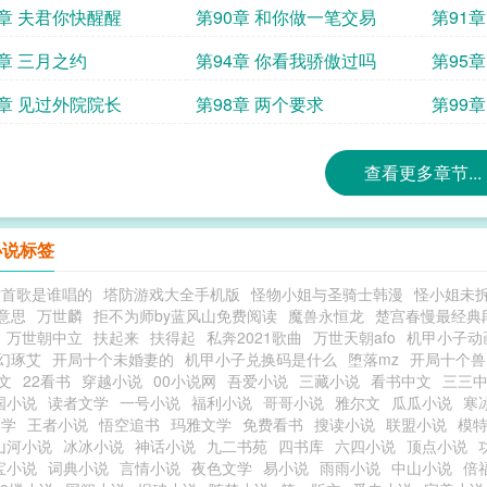
9章 夫君你快醒醒
第90章 和你做一笔交易
第91章
3章 三月之约
第94章 你看我骄傲过吗
第95
7章 见过外院院长
第98章 两个要求
第99
查看更多章节...
小说标签
这首歌是谁唱的
塔防游戏大全手机版
怪物小姐与圣骑士韩漫
怪小姐未
意思
万世麟
拒不为师by蓝风山免费阅读
魔兽永恒龙
楚宫春慢最经典
万世朝中立
扶起来
扶得起
私奔2021歌曲
万世天朝afo
机甲小子动
幻琢艾
开局十个未婚妻的
机甲小子兑换码是什么
堕落mz
开局十个兽
中文
22看书
穿越小说
00小说网
吾爱小说
三藏小说
看书中文
三三
国小说
读者文学
一号小说
福利小说
哥哥小说
雅尔文
瓜瓜小说
寒
文学
王者小说
悟空追书
玛雅文学
免费看书
搜读小说
联盟小说
模
山河小说
冰冰小说
神话小说
九二书苑
四书库
六四小说
顶点小说
宝小说
词典小说
言情小说
夜色文学
易小说
雨雨小说
中山小说
倍