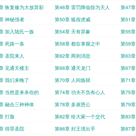
5章 恢复修为大放异彩
第46章 雷罚降临惊为天人
第47
9章 神秘强者
第50章 狐假虎威
第51章
3章 加入陆氏一族
第54章 天有异象
第55
7章 死路一条
第58章 都在掌握之中
第59
1章 圣院来人
第62章 两则消息
第63
5章 见通天楼主
第66章 通天龙门
第67
9章 我们来晚了
第70章 人间炼狱
第71章
3章 当然是来杀你的
第74章 功夫不负有心人
第75
7章 融合三种神体
第78章 多谢恩公
第79
章 打脸
第82章 给大家一个交代
第83
5章 得罪圣院
第86章 封王境出手
第87