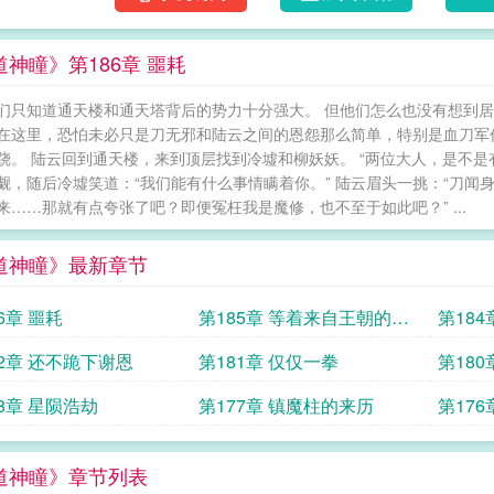
道神瞳》第186章 噩耗
们只知道通天楼和通天塔背后的势力十分强大。 但他们怎么也没有想到居
在这里，恐怕未必只是刀无邪和陆云之间的恩怨那么简单，特别是血刀军
跷。 陆云回到通天楼，来到顶层找到冷墟和柳妖妖。 “两位大人，是不是
觑，随后冷墟笑道：“我们能有什么事情瞒着你。” 陆云眉头一挑：“刀
来……那就有点夸张了吧？即便冤枉我是魔修，也不至于如此吧？” ...
道神瞳》最新章节
6章 噩耗
第185章 等着来自王朝的怒
第184
火
82章 还不跪下谢恩
第181章 仅仅一拳
第180
78章 星陨浩劫
第177章 镇魔柱的来历
第17
道神瞳》章节列表