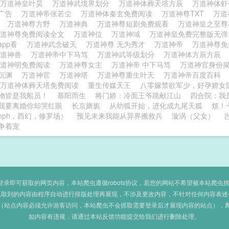
万道神皇叶昊
万道神武境界划分
万道神体葬天塔方辰
万道神体
无广告
万道神帝张若尘
万道神体秦玄免费阅读
万道神尊TXT
万道
个
万道神尊方野
万道神典
万道神尊短剧免费观看
万道神皇之至
万道神尊免费阅读全文
万道神位
万道神域
万道神皇免费完整版无
app看
万道神武念破天
万道神尊 无为秀才
万道神帝
万道神尊
万道神兽
万道神帝中下马笃
万道神武等级划分
万道神体方辰方辰
万道神明免费阅读
万道神尊女主
万道神帝 中下马笃
万道神官身份
李沉渊
万道神官
万道神塔
万道神尊重生叶天
万道神帝百度百科
万道神体葬天塔免费阅读
重生传媒天王
八零嫁禁欲军少，好孕娇女
物皆是我船员！
慕阳而生
将门娇：冷面王爷跪献江山
四合院：我
我要离婚你却哭红眼
长京旖旎
从幼狐开始，进化成九尾天狐
烦！
nph，西幻，修罗场）
预见未来我能从异界搬救兵
漩涡（父女）
争着宠
即可获取的网页内容，本站爬虫遵循robots协议，若您的网站不希望被本站爬虫抓取，可
抓取到的内容由程序自动进行排版处理再展现，不涉及更改内容，不针对任何内容表述
（站点内容必须允许游客访问，本站爬虫不会抓取需要登录后才展现内容的站点），
如内容有违规，请通过本站反馈功能提交给我们进行删除处理。