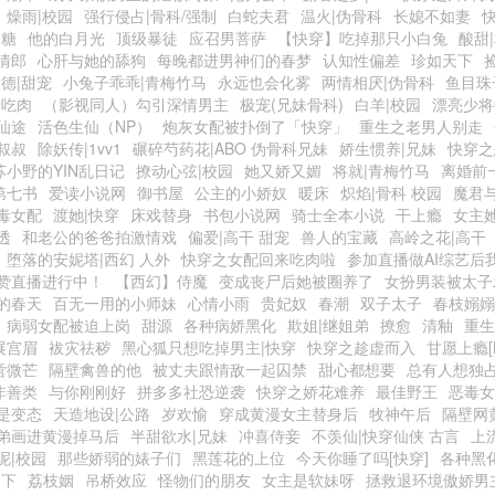
燥雨|校园
强行侵占|骨科/强制
白蛇夫君
温火|伪骨科
长媳不如妻
奶糖
他的白月光
顶级暴徒
应召男菩萨
【快穿】吃掉那只小白兔
酸甜
情郎
心肝与她的舔狗
每晚都进男神们的春梦
认知性偏差
珍如天下
德|甜宠
小兔子乖乖|青梅竹马
永远也会化雾
两情相厌|伪骨科
鱼目珠
爱吃肉
（影视同人）勾引深情男主
极宠(兄妹骨科)
白羊|校园
漂亮少将
仙途
活色生仙（NP）
炮灰女配被扑倒了「快穿」
重生之老男人别走
叔叔
除妖传|1vv1
碾碎芍药花|ABO 伪骨科兄妹
娇生惯养|兄妹
快穿之
苏小野的YIN乱日记
撩动心弦|校园
她又娇又媚
将就|青梅竹马
离婚前
第七书
爱读小说网
御书屋
公主的小娇奴
暖床
炽焰|骨科 校园
魔君
毒女配
渡她|快穿
床戏替身
书包小说网
骑士全本小说
干上瘾
女主她
透
和老公的爸爸拍激情戏
偏爱|高干 甜宠
兽人的宝藏
高岭之花|高干
堕落的安妮塔|西幻 人外
快穿之女配回来吃肉啦
参加直播做AI综艺后
赞直播进行中！
【西幻】侍魔
变成丧尸后她被圈养了
女扮男装被太子
的春天
百无一用的小师妹
心情小雨
贵妃奴
春潮
双子太子
春枝嫋嫋
病弱女配被迫上岗
甜源
各种病娇黑化
欺姐|继姐弟
撩愈
清釉
重生
展宫眉
袚灾祛秽
黑心狐只想吃掉男主|快穿
快穿之趁虚而入
甘愿上瘾[N
啻微芒
隔壁禽兽的他
被丈夫跟情敌一起囚禁
甜心都想要
总有人想独
非善类
与你刚刚好
拼多多社恐逆袭
快穿之娇花难养
最佳野王
恶毒女
是变态
天造地设|公路
岁欢愉
穿成黄漫女主替身后
牧神午后
隔壁网
弟画进黄漫掉马后
半甜欲水|兄妹
冲喜侍妾
不羡仙|快穿仙侠 古言
上
呢|校园
那些娇弱的婊子们
黑莲花的上位
今天你睡了吗[快穿]
各种黑
天下
荔枝姻
吊桥效应
怪物们的朋友
女主是软妹呀
拯救退环境傲娇男