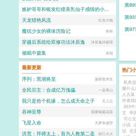
第8
嫉妒哥哥和银发红瞳美乳仙子感情的小萝仙私配秘药自服堕落自慰喷潮，夜袭亲哥哥乱伦交
第9
天龙猎艳风流
沙德木刻
红色大炮
第9
魔铳少女的裸体历险记
布布
穿越后系统给双修功法沐辰逸
沐辰逸沐丽瑶
催眠中篇集
未知
最新更新
热门
序列：黑潮将至
落榜美术生
私奔
腿什么
全民宗主：合成亿万傀儡
一朵青山
人古墓
我只是抢个机缘，怎么成天命之子
作者戏
天上云
263
吞神至尊
我要喝菊花茶
文
帝
可心
飞星入命
大梦未成空
小说
说
元
洪荒：拜师太上，吾为人教第二圣
妲己火火