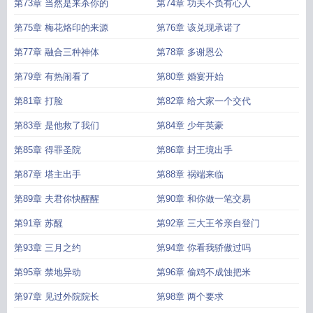
第73章 当然是来杀你的
第74章 功夫不负有心人
第75章 梅花烙印的来源
第76章 该兑现承诺了
第77章 融合三种神体
第78章 多谢恩公
第79章 有热闹看了
第80章 婚宴开始
第81章 打脸
第82章 给大家一个交代
第83章 是他救了我们
第84章 少年英豪
第85章 得罪圣院
第86章 封王境出手
第87章 塔主出手
第88章 祸端来临
第89章 夫君你快醒醒
第90章 和你做一笔交易
第91章 苏醒
第92章 三大王爷亲自登门
第93章 三月之约
第94章 你看我骄傲过吗
第95章 禁地异动
第96章 偷鸡不成蚀把米
第97章 见过外院院长
第98章 两个要求