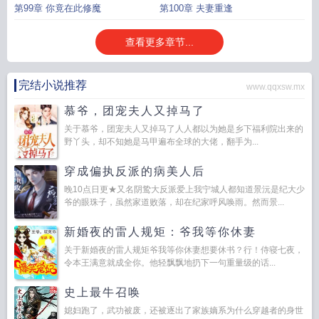
第99章 你竟在此修魔
第100章 夫妻重逢
查看更多章节...
完结小说推荐
www.qqxsw.mx
慕爷，团宠夫人又掉马了
关于慕爷，团宠夫人又掉马了人人都以为她是乡下福利院出来的
野丫头，却不知她是马甲遍布全球的大佬，翻手为...
穿成偏执反派的病美人后
晚10点日更★又名阴鸷大反派爱上我宁城人都知道景沅是纪大少
爷的眼珠子，虽然家道败落，却在纪家呼风唤雨。然而景...
新婚夜的雷人规矩：爷我等你休妻
关于新婚夜的雷人规矩爷我等你休妻想要休书？行！侍寝七夜，
令本王满意就成全你。他轻飘飘地扔下一句重量级的话...
史上最牛召唤
媳妇跑了，武功被废，还被逐出了家族嫡系为什么穿越者的身世