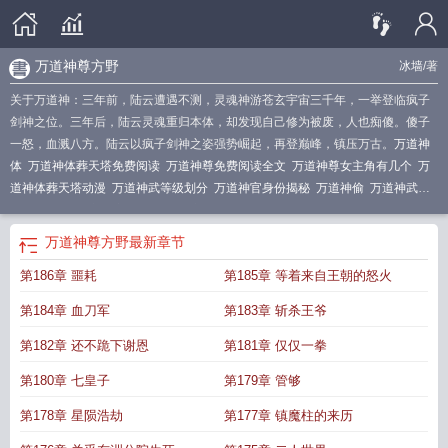
万道神尊方野
冰墙
/著
关于万道神：三年前，陆云遭遇不测，灵魂神游苍玄宇宙三千年，一举登临疯子
剑神之位。三年后，陆云灵魂重归本体，却发现自己修为被废，人也痴傻。傻子
一怒，血溅八方。陆云以疯子剑神之姿强势崛起，再登巅峰，镇压万古。
万道神
体
万道神体葬天塔免费阅读
万道神尊免费阅读全文
万道神尊女主角有几个
万
道神体葬天塔动漫
万道神武等级划分
万道神官身份揭秘
万道神偷
万道神武免
费阅读
万道神帝百度百科
万道神帝
万道神武全文免费阅读
万道神域
万道神体
方辰短剧免费观看
万道神偷贺强
万道神武念破天
万道神偷1
万道神尊女主
万
万道神尊方野
最新章节
道神尊重生叶天
万道神皇叶昊
万道神位
万道神宗
万道神明免费阅读
万道神尊
第186章 噩耗
第185章 等着来自王朝的怒火
短剧免费观看
万道神皇之至尊神殿
万道神塔
万道神体葬天塔免费无广告
万道
神皇免费完整版无弹窗
万道神武 念破天
万道神武境界划分
万道神尊方野
万道
第184章 血刀军
第183章 斩杀王爷
神尊TXT
万道神帝张若尘
万道神帝中下马笃
万道神兽
万道神帝李沉渊
万道神
武
万道神帝叶问
万道神书楚凡
万道神尊 无为秀才
万道神体葬天塔在哪个app
第182章 还不跪下谢恩
第181章 仅仅一拳
看
万道神帝 中下马笃
万道神皇之至尊神殿在线观看全集
万道神尊百度百科
万
第180章 七皇子
第179章 管够
道神体方辰方辰
万道神瞳
万道神阁
万道神体葬天塔方辰
万道神尊笔趣阁
万道
神帝免费阅读
万道神官
万道神体虾仁
万道神典
万道神皇叶昊最新章节
万道神
第178章 星陨浩劫
第177章 镇魔柱的来历
女
万道神书
万道神尊免费
万道神体秦玄免费阅读
万道神尊短剧
万道神宗短剧