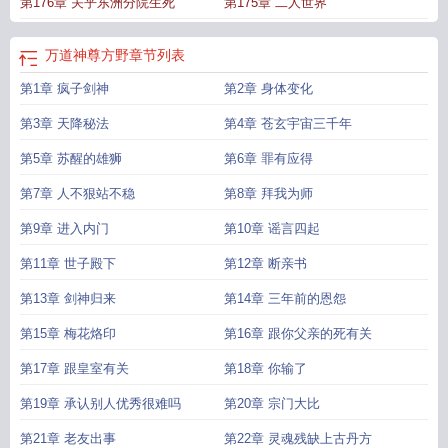
第176章 关乎东洲分院生死
第175章 二人世界
免费观看全集
万道神尊方野
章节列表
第1章 疯子剑神
第2章 身体变化
第3章 天降秘法
第4章 苍玄宇宙三千年
第5章 苏醒的雄狮
第6章 罪有应得
第7章 人不狠站不稳
第8章 拜我为师
第9章 进入内门
第10章 谣言四起
第11章 世子殿下
第12章 断亲书
第13章 剑神归来
第14章 三年前的恩怨
第15章 梅花烙印
第16章 跟你父亲的死有关
第17章 跟皇室有关
第18章 你输了
第19章 承认别人优秀很难吗
第20章 宗门大比
第21章 老友出事
第22章 灵魂残缺上古丹方