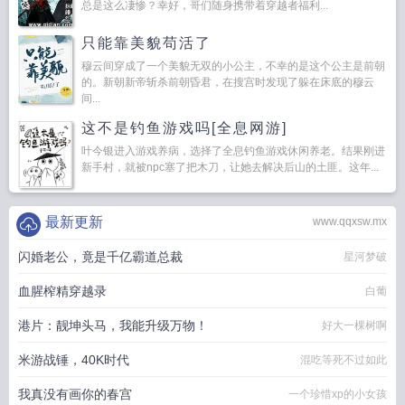
总是这么凄惨？幸好，哥们随身携带着穿越者福利...
只能靠美貌苟活了
穆云间穿成了一个美貌无双的小公主，不幸的是这个公主是前朝
的。新朝新帝斩杀前朝昏君，在搜宫时发现了躲在床底的穆云
间...
这不是钓鱼游戏吗[全息网游]
叶今银进入游戏养病，选择了全息钓鱼游戏休闲养老。结果刚进
新手村，就被npc塞了把木刀，让她去解决后山的土匪。这年...
最新更新
www.qqxsw.mx
闪婚老公，竟是千亿霸道总裁
星河梦破
血腥榨精穿越录
白葡
港片：靓坤头马，我能升级万物！
好大一棵树啊
米游战锤，40K时代
混吃等死不过如此
我真没有画你的春宫
一个珍惜xp的小女孩