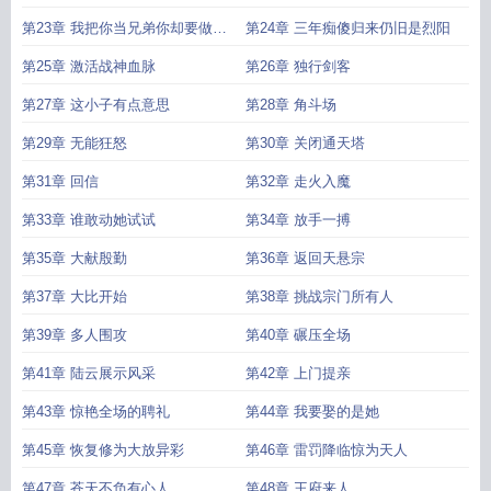
第23章 我把你当兄弟你却要做我
第24章 三年痴傻归来仍旧是烈阳
的师爷
第25章 激活战神血脉
第26章 独行剑客
第27章 这小子有点意思
第28章 角斗场
第29章 无能狂怒
第30章 关闭通天塔
第31章 回信
第32章 走火入魔
第33章 谁敢动她试试
第34章 放手一搏
第35章 大献殷勤
第36章 返回天悬宗
第37章 大比开始
第38章 挑战宗门所有人
第39章 多人围攻
第40章 碾压全场
第41章 陆云展示风采
第42章 上门提亲
第43章 惊艳全场的聘礼
第44章 我要娶的是她
第45章 恢复修为大放异彩
第46章 雷罚降临惊为天人
第47章 苍天不负有心人
第48章 王府来人