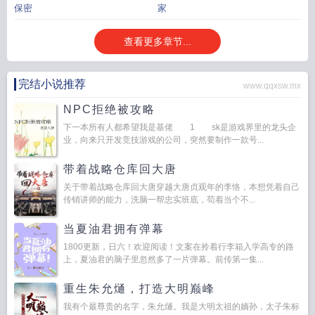
保密
家
查看更多章节...
完结小说推荐
www.qqxsw.mx
NPC拒绝被攻略
下一本所有人都希望我是基佬 1 sk是游戏界里的龙头企
业，向来只开发竞技游戏的公司，突然要制作一款号...
带着战略仓库回大唐
关于带着战略仓库回大唐穿越大唐贞观年的李恪，本想凭着自己
传销讲师的能力，洗脑一帮忠实班底，苟着当个不...
当夏油君拥有弹幕
1800更新，日六！欢迎阅读！文案在拎着行李箱入学高专的路
上，夏油君的脑子里忽然多了一片弹幕。前传第一集...
重生朱允熥，打造大明巅峰
我有个最尊贵的名字，朱允熥。我是大明太祖的嫡孙，太子朱标