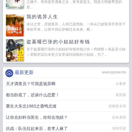
之嫡子。母亲是常遇春之女，舅爷是蓝玉。我是大明最尊贵的
皇...
我的诡异人生
末法之世，厉诡复苏，人间已是绝路。一块从已故双亲手里传下
来的手表，让苏午得以穿梭过去未来。断...
盗墓哑巴张的小姑姑好有钱
关于盗墓哑巴张的小姑姑好有钱有钱少女＋穷瞎瞎＋张起灵小姑
＋宠瓶邪逗比末世少女穿成闷油瓶的小姑姑，为了...
最新更新
www.qqxsw.mx
天才调查员？可我是诡异啊
火暴兽
都当卧底了，还谈什么恋爱！
星雨落
重生大东北1983之鹿鸣北坡
龙都老乡亲
让你去妇科当医生，你却去泡妞？
合欢老祖
抗战：队伍拉起来后，老李人麻了
清和羽诺