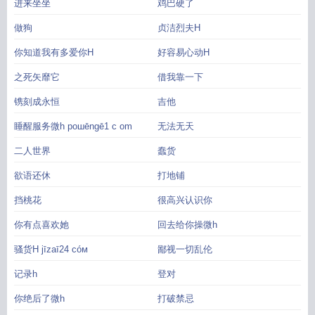
进来坐坐
鸡巴硬了
做狗
贞洁烈夫H
你知道我有多爱你H
好容易心动H
之死矢靡它
借我靠一下
镌刻成永恒
吉他
睡醒服务微h poшēngē1 c om
无法无天
二人世界
蠢货
欲语还休
打地铺
挡桃花
很高兴认识你
你有点喜欢她
回去给你操微h
骚货H jīzaī24 cóм
鄙视一切乱伦
记录h
登对
你绝后了微h
打破禁忌