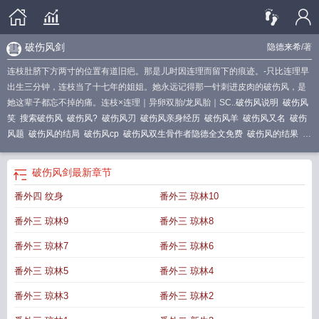
破伤风剑
隐德来希
/著
连枝肚脐下方两寸的位置有道旧疤。那是儿时因连理而留下的痕迹。-只比连理早
出生三分钟，连枝当了十七年的姐姐。她永远记得那一针刺进皮肉的破伤风，是
她这辈子都忘不掉的痛。连枝×连理｜异卵双胎/龙凤胎｜SC..
破伤风说明
破伤风
笑
搜索破伤风
破伤风?
破伤风刃
破伤风亲身经历
破伤风羊
破伤风又名
破伤
风题
破伤风的结局
破伤风cp
破伤风双生骨作者隐德全文免费
破伤风的结果
破
伤风两种
破伤风 双飞人
破伤风异人
破伤风id是指
破伤风 骨科
破伤风两种有
什么区别
破伤风tnt
破伤风全名叫什么
“破伤风”
破伤风剑
破伤风的效果是什
破伤风剑
最新章节
么
破伤风双生骨by姐弟
破伤风双生骨
破伤风的可怕
htig破伤风
破伤风htig
破
番外四 纹身
番外三 琼林10
伤风tig
破伤风[双生骨
破伤风m9
破伤风im
破伤风tt
tig破伤风
破伤风(双生
骨)
破伤风双生骨by隐德
番外三 琼林9
番外三 琼林8
番外三 琼林7
番外三 琼林6
番外三 琼林5
番外三 琼林4
番外三 琼林3
番外三 琼林2