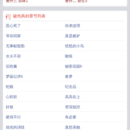
番外三 琼林1
番外二 新生3
破伤风剑
章节列表
恶心死了
你弟连理
等你回家
真是嫉妒
无事献殷勤
愤怒的小鸟
水火不容
吻痕
旧疤瘢
秘密花园h
梦寐以求h
春梦
犯贱
纪念品
心软软
高高在上
好烦
资深姐控
硬得不行
有必要
拙劣的演技
真想亲她