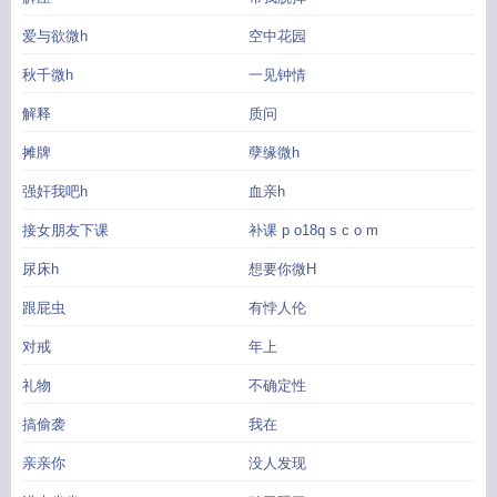
爱与欲微h
空中花园
秋千微h
一见钟情
解释
质问
摊牌
孽缘微h
强奸我吧h
血亲h
接女朋友下课
补课 p o18q s c o m
尿床h
想要你微H
跟屁虫
有悖人伦
对戒
年上
礼物
不确定性
搞偷袭
我在
亲亲你
没人发现