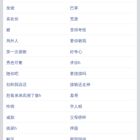
发烧
巴掌
喜欢你
荒唐
赌
变得奇怪
局外人
要你吻我
第一次接吻
好奇心
秀色可餐
求你h
随你吧
要摸摸吗
别和我说话
接吻还走神
想着弟弟高潮了微h
羞辱
怜悯
学人精
减胎
父母榜样
插尿h
押题
解压
帮我脱掉