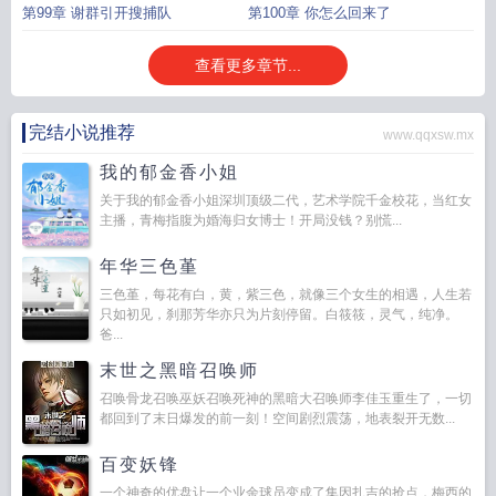
第99章 谢群引开搜捕队
第100章 你怎么回来了
查看更多章节...
完结小说推荐
www.qqxsw.mx
我的郁金香小姐
关于我的郁金香小姐深圳顶级二代，艺术学院千金校花，当红女
主播，青梅指腹为婚海归女博士！开局没钱？别慌...
年华三色堇
三色堇，每花有白，黄，紫三色，就像三个女生的相遇，人生若
只如初见，刹那芳华亦只为片刻停留。白筱筱，灵气，纯净。
爸...
末世之黑暗召唤师
召唤骨龙召唤巫妖召唤死神的黑暗大召唤师李佳玉重生了，一切
都回到了末日爆发的前一刻！空间剧烈震荡，地表裂开无数...
百变妖锋
一个神奇的优盘让一个业余球员变成了集因扎吉的抢点，梅西的