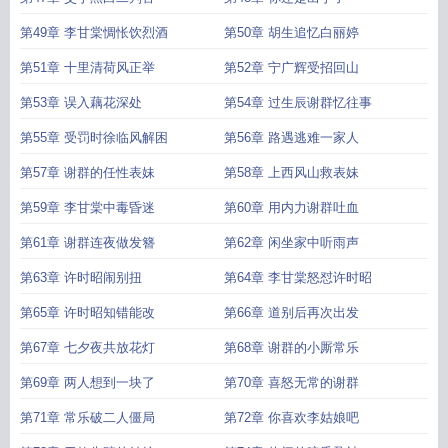
第49章 李甘棠惆怅饮烈酒
第50章 胡生追忆白丽婷
第51章 十里清荷风正举
第52章 宁广辉受招回山
第53章 误入藕花深处
第54章 过生辰谢群忆往事
第55章 受罚时徐临风解困
第56章 路遇逃难一家人
第57章 谢群的任性表妹
第58章 上西风山救表妹
第59章 李甘棠中毒昏迷
第60章 用内力谢群吐血
第61章 谢群连夜做发簪
第62章 闲坐家中听雨声
第63章 许时昭闹别扭
第64章 李甘棠怒怼许时昭
第65章 许时昭知错能改
第66章 道别后再次出发
第67章 七夕夜共放花灯
第68章 谢群的小厮常乐
第69章 两人想到一块了
第70章 喜怒无常的谢群
第71章 常乐破二人僵局
第72章 你喜欢李姑娘吧