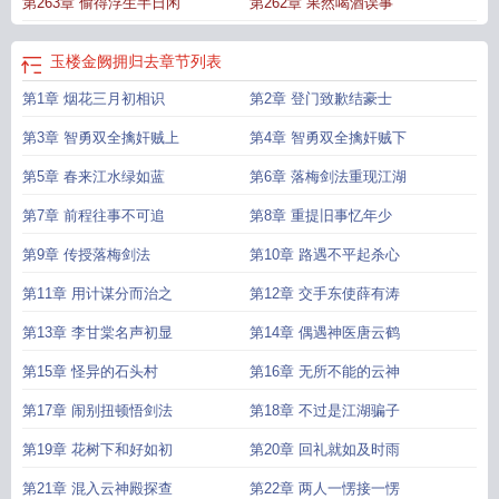
第263章 偷得浮生半日闲
第262章 果然喝酒误事
思
且插梅花醉洛阳”
且插梅花醉洛阳是什么意思
皇上为什么要说玉楼金阙慵归
去
玉楼金阙慵归去且插梅花醉洛阳什么意思
且插梅花醉洛阳读音
玉楼金阙慵归
去李白
玉楼金阙慵归去且插梅花醉洛阳翻译
且插梅花醉洛阳什么意思
玉楼金阙
玉楼金阙拥归去
章节列表
慵回去
玉楼金阙慵归去的意思
玉楼金阙慵归去且插梅花醉洛阳
玉楼金阙慵归去
第1章 烟花三月初相识
第2章 登门致歉结豪士
且插梅花醉洛阳是什么意思
玉楼金阙慵归去什么意思
玉楼金阙慵归去全诗
玉楼
金阙慵归去 李白
玉楼金阙慵归去表达了什么情感
玉楼金阙慵归去且插梅花醉洛
第3章 智勇双全擒奸贼上
第4章 智勇双全擒奸贼下
阳的意思
玉楼金阙金归去
玉楼金阙慵归去 且插梅花醉洛阳什么意思
玉楼金厥
慵归去
第5章 春来江水绿如蓝
且插梅花醉洛阳是李白的诗吗
玉楼金阙慵归去且插梅花醉洛阳甄嬛传
第6章 落梅剑法重现江湖
玉
楼金阙慵归去且插梅花醉洛阳全诗
玉楼金阙慵归去 且插梅花醉洛阳是什么意
第7章 前程往事不可追
第8章 重提旧事忆年少
思
玉楼金阙慵归去注7
玉楼金阙慵归去全诗的解释
“玉楼金阙慵归去
玉楼金阙
慵归去 且插梅花醉洛阳是李白的诗吗
玉楼金阙慵归去且插梅花醉洛阳的拼音
玉
第9章 传授落梅剑法
第10章 路遇不平起杀心
楼金阙慵归去是谁的诗
且插梅花醉洛阳拼音
且插梅花醉洛阳为什么说是李白的
第11章 用计谋分而治之
第12章 交手东使薛有涛
诗
玉楼金阙慵归去暗示什么
且插梅花醉洛阳甄嬛传
玉楼金阙慵归去且插梅花醉
洛阳李白
玉楼金阙慵归去拼音
玉楼金阙慵归去 且插梅花醉洛阳是谁的诗
第13章 李甘棠名声初显
第14章 偶遇神医唐云鹤
第15章 怪异的石头村
第16章 无所不能的云神
第17章 闹别扭顿悟剑法
第18章 不过是江湖骗子
第19章 花树下和好如初
第20章 回礼就如及时雨
第21章 混入云神殿探查
第22章 两人一愣接一愣