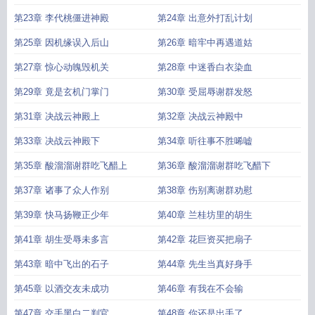
第23章 李代桃僵进神殿
第24章 出意外打乱计划
第25章 因机缘误入后山
第26章 暗牢中再遇道姑
第27章 惊心动魄毁机关
第28章 中迷香白衣染血
第29章 竟是玄机门掌门
第30章 受屈辱谢群发怒
第31章 决战云神殿上
第32章 决战云神殿中
第33章 决战云神殿下
第34章 听往事不胜唏嘘
第35章 酸溜溜谢群吃飞醋上
第36章 酸溜溜谢群吃飞醋下
第37章 诸事了众人作别
第38章 伤别离谢群劝慰
第39章 快马扬鞭正少年
第40章 兰桂坊里的胡生
第41章 胡生受辱未多言
第42章 花巨资买把扇子
第43章 暗中飞出的石子
第44章 先生当真好身手
第45章 以酒交友未成功
第46章 有我在不会输
第47章 交手黑白二判官
第48章 你还是出手了