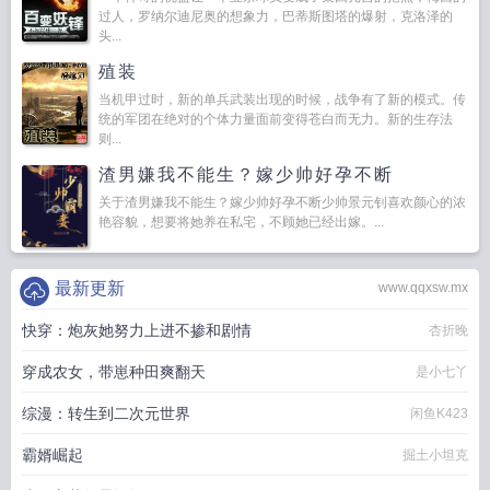
过人，罗纳尔迪尼奥的想象力，巴蒂斯图塔的爆射，克洛泽的
头...
殖装
当机甲过时，新的单兵武装出现的时候，战争有了新的模式。传
统的军团在绝对的个体力量面前变得苍白而无力。新的生存法
则...
渣男嫌我不能生？嫁少帅好孕不断
关于渣男嫌我不能生？嫁少帅好孕不断少帅景元钊喜欢颜心的浓
艳容貌，想要将她养在私宅，不顾她已经出嫁。...
最新更新
www.qqxsw.mx
快穿：炮灰她努力上进不掺和剧情
杏折晚
穿成农女，带崽种田爽翻天
是小七丫
综漫：转生到二次元世界
闲鱼K423
霸婿崛起
掘土小坦克