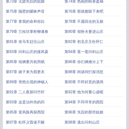
第73章 无故失踪的姑娘
第74章 热闹的暗香盈袖
第75章 隔壁的暧昧声音
第76章 那就都留下来吧
第77章 拿我的命和你比
第78章 不愿回去的玉娘
第79章 兰桂坊掌柜柳逢春
第80章 假扮夫妻进山庄
第81章 坐马车赶往山庄
第82章 初见庄主杜怀仁
第83章 问剑山庄的接风宴
第84章 逛一逛问剑山庄
第85章 咱俩要共枕而眠
第86章 你们俩难分上下
第87章 娘子来为我更衣
第88章 闲谈间打探消息
第89章 突然出现的神秘人
第90章 不怀好意的酒局
第91章 二人夜探问竹轩
第92章 他为何要心虚呢
第93章 这是治外伤的药
第94章 不同寻常的西院
第95章 冒风险再探西院
第96章 失踪的那些姑娘
第97章 杜怀义昏迷不醒
第98章 逃出问剑山庄