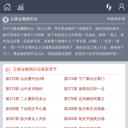
玉楼金阙拥归去
华棠岁岁
/著
关于玉楼金阙慵归去：初入江湖，李甘棠就碰到了油嘴滑舌，嬉皮笑脸的谢卓，
她只觉得这个谢卓十分聒噪，除了长的还行之外简直一无是处。谢卓：“美人，你
长这么好看，应该多笑笑，老板着个脸做什么？”李甘棠（白眼）：“走开！”谢
卓：“我一个手无缚鸡之力又貌美如花的弱男子，独自在这江湖上行走，难免有个
万一。看姑娘你身手这么好，我就跟着你混吧，若是有个好歹你还能保护我一
二。”……
玉楼金阙慵归去全诗讲什么
玉楼金阙慵归去是什么意思
且插梅花醉洛
阳
玉楼金阙慵归去且插梅花醉洛阳怎么读
玉楼金阙慵归去且插梅花醉洛
玉楼金
玉楼金阙拥归去
最新章节
阙慵归去且插梅花醉洛阳拼音
玉楼金阙慵归去且插梅花醉洛阳啥意思
玉楼金阙
第275章 以后要约法3章
第274章 宁广辉出任掌门
慵归去李白的什么诗
且插梅花醉洛阳翻译
且插梅花醉洛
玉楼金阙慵归去意
思
玉楼金阙拥归去
玉楼金阙慵归去是李白的诗吗
朱敦儒玉楼金阙慵归去
且插
第273章 山中岁月静好
第272章 谢群你正经一点
梅花醉洛阳李白
且插梅花醉注8洛阳
且插梅花醉洛阳的意思
玉楼金阙慵归去且
插梅花醉洛阳是李白的诗吗
玉楼金阙慵归去且插梅花醉洛阳是甄嬛说的吗
且插
第271章 二人重回无名山
第270章 定对她珍而重之
梅花醉洛阳甄嬛
玉楼金阙慵归去且插梅花醉洛阳谁的诗
玉楼金阙慵归去是什么
第269章 了却胡文平心愿
第268章 除夕夜互诉衷肠
生肖
玉楼金阙慵归去 甄嬛传
玉楼金阙慵归去暗示爱情
且插梅花醉洛阳怎么
读
玉楼金阙慵归去真实含义
玉楼惊阙慵归去
玉楼金阙慵归去啥意思
且插梅花
第267章 除夕夜众人共饮
第264章 胡文平战死沙场
醉洛阳是谁的诗
玉楼金阙慵归去李白原文
玉楼金阙慵归去且插梅花醉洛阳意