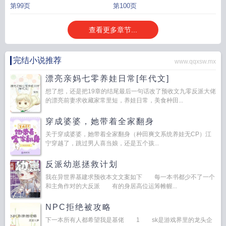
第99页
第100页
查看更多章节...
完结小说推荐
www.qqxsw.mx
漂亮亲妈七零养娃日常[年代文]
想了想，还是把19章的结尾最后一句话改了预收文九零反派大佬
的漂亮前妻求收藏家常里短，养娃日常，美食种田...
穿成婆婆，她带着全家翻身
关于穿成婆婆，她带着全家翻身（种田爽文系统养娃无CP）江
宁穿越了，跳过男人喜当娘，还是五个孩...
反派幼崽拯救计划
我在异世界基建求预收本文文案如下 每一本书都少不了一个
和主角作对的大反派 有的身居高位运筹帷幄...
NPC拒绝被攻略
下一本所有人都希望我是基佬 1 sk是游戏界里的龙头企