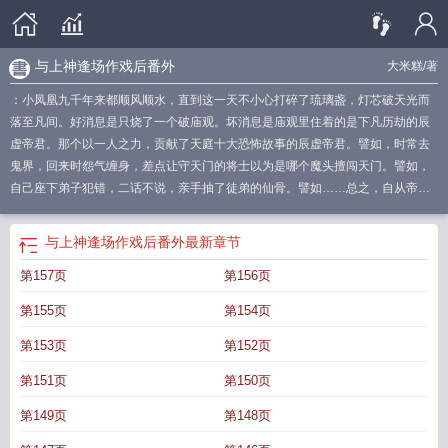
与上神逢场作戏后番外
大米糕
/著
：小凤凰九千年来都顺风顺水，直到这一天不小心打碎了琉璃盏，灯芯破天光而
落至凡间。好消息是只烧了一个破庙观。坏消息是庙观里住着的是下凡历劫的辰
虚帝君。那个以一人之力，贡献了天庭十大恐怖故事的辰虚帝君。譬如，时常去
鬼界，回来时怨气缠身，差点让守天门的将士以为是哪个魔头擅闯天门。譬如，
自己座下弟子犯错，二话不说，亲手抽了徒弟的仙骨。譬如……总之，自从帝君
下凡，连天阙上的祥云都轻盈了许多。小凤凰眼睛一黑，自己才九千岁，难道真
的要成为三界当中第一只短命凤凰？她连夜去找司命天君商讨对策。司命老神在
与上神逢场作戏后番外
最新章节
在道：“此事或许还有些周旋的余地。帝君他现在尚是凡人，凡人的心向来软些。
第157页
第156页
小殿下，你趁现在去套一套近乎。或许他日帝君念起你的好，便不至于太为难
你。何况……你还有一个小优势。”小凤凰：什么优势？司命：你和他那死去的徒
第155页
第154页
儿，长得十分相似。小凤凰：……你不会是说那个险些成魔，在最后关头被帝君
抽了仙骨又“咔嚓”的凤三殿下吧？我的优势是去激发帝君的战意吗？*为了去套上
第153页
第152页
这个近乎，小凤凰陪着帝君除魔卫道，斩三千幻境，走万里山河，足迹遍布仙界
第151页
第150页
人界鬼界。一路上她奉承又不失礼貌，热情又不失分寸，几乎修成了三界著名励
志陪玩。直到有一天，八卦传遍了三界。“凤族又出了个痴恋帝君的小凤凰啊。”
第149页
第148页
“从天界追到人界又追到鬼界呢！”“那不是又要被剥皮抽骨了？”重重压力之下，她