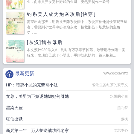
业，向来只开发竞技游戏的公司，突然要制作一款号...
钓系美人成为炮灰攻后[快穿］
离家出走那天，明昕被天降系统砸中，系统声称他是快穿局叛逃
者，需要到小世界中扮演炮灰攻，拯救那些下场悲惨的主角
受，...
[东汉]我有母后
本文预计930号入V，到时有万字章节掉落，敬请期待刘隆一觉
醒来，发现自己成了小婴儿，手脚软趴趴的，被人抱着...
最新更新
www.qqxsw.mx
HP：暗恋小龙的克劳奇小姐
爱吃生姜红茶的安守义
女尊，美男为下嫁诱她媚她勾引她
水嫩的小白
墨染天罡
墨九梦
狂仙出狱
紫枫
新兵第一年，万人护送战功回老家
勿忘本心