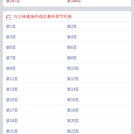
第147页
第146页
悄悄传音道，“有没有一种可能，是帝君单恋我，不是我单恋帝君。感情这种事很
难说的，大家都是神仙，这么有空不如想想怎么拯救苍生？”众人齐齐看向忽然出
现的辰虚帝君。帝君冷着脸，说了个嗯。众人震惊：……帝君应的是前半句还是
与上神逢场作戏后番外
章节列表
后半句？*在很多年后小凤凰才晓得，当初他们同走的万里山河，她与李青燃都曾
第1页
第2页
独自走过。三千幻境里的每一道声音，自己也曾产生共鸣。就连她打碎的那盏
灯，也因她而点，因她而灭。她以为的初遇，是李青燃在世间等了许多个百年的
第3页
第4页
重逢。阅读指南：HE，传统仙侠，不是修真。插叙解密式行文，正文内容不建议
跳章，有些微阅读门槛文案并非全部，狗血含量低是个温柔的故事。标签：破镜
第5页
第6页
重圆甜文爽文古代幻想主角：李青燃（辰虚），宴厌（凤三）┃其它：破镜重圆
第7页
第8页
那个堕魔徒儿她她她她回来了立意：携手同行，真诚相待。
与上神逢场作戏后面
一句
两年逢场作戏神却当了真
与上神逢场作戏后大米糕
与上神逢场作戏后番
第9页
第10页
外
和上神谈恋爱
与上神逢场作戏后TXT
与上神逢场作戏后面是什么
与上神逢
第11页
第12页
场作戏后TXT番外
我与上神私相授受
与上神逢场作戏后番外免费
第13页
第14页
第15页
第16页
第17页
第18页
第19页
第20页
第21页
第22页