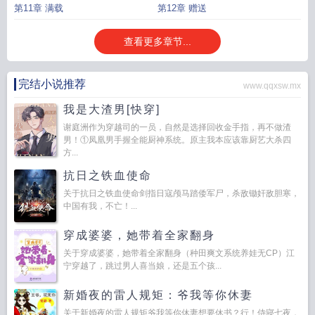
第11章 满载
第12章 赠送
查看更多章节...
完结小说推荐
www.qqxsw.mx
我是大渣男[快穿]
谢庭洲作为穿越司的一员，自然是选择回收金手指，再不做渣
男！①凤凰男手握全能厨神系统。原主我本应该靠厨艺大杀四
方...
抗日之铁血使命
关于抗日之铁血使命剑指日寇颅马踏倭军尸，杀敌锄奸敌胆寒，
中国有我，不亡！...
穿成婆婆，她带着全家翻身
关于穿成婆婆，她带着全家翻身（种田爽文系统养娃无CP）江
宁穿越了，跳过男人喜当娘，还是五个孩...
新婚夜的雷人规矩：爷我等你休妻
关于新婚夜的雷人规矩爷我等你休妻想要休书？行！侍寝七夜，