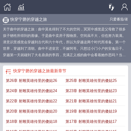
快穿宁磬的穿越之旅
只爱番茄
/著
关于曲中的穿越之旅：曲中莫名得到了不大的空间，冥冥中感觉是父母救了很多
孩子牺牲所得到的善缘。于是曲中卖房子囤物质。空间虽不大，但也努力装满。
潜意识里感觉会穿越到古代和六十年代，所以为穿越这两个时代而准备。第一个
世界，穿越到了清朝。曲中不进皇宫，不嫁阿哥。只想过小门小户的安逸日子。
穿越第一天就碰到了大名鼎鼎的李四，充满正义感的曲中会看着她作恶吗？当然
不会。第二个世界曲中穿到了七十年代。虽然嫁入了高门，可被人瞧不起。那就
曲中的穿越之旅_
快穿宁磬的穿越之旅
穿越之曲终人散by我的前半生
曲中的穿
快穿宁磬的穿越之旅
最新章节
越之旅作者只爱番茄的
综曲中的穿越之旅
穿越之曲终人殇
穿越之曲终人散第三
第26章 射雕英雄传里的傻姑26
第25章 射雕英雄传里的傻姑25
部
曲中的穿越之旅免费阅读全文
曲中的穿越之旅txt
穿越之曲终人散续写
穿越
之曲终人散段颖嘉
曲中的穿越之旅免费阅读笔趣阁
曲中的穿越之旅3Q中文
第24章 射雕英雄传里的傻姑24
第23章 射雕英雄传里的傻姑23
网
曲中的穿越之旅在线观看
曲中的穿越之旅是什么歌
曲中刽
曲中曲
穿越之曲
终人散结局
曲中的穿越之旅3q中文免费观看
曲中的穿越之旅是什么
第22章 射雕英雄传里的傻姑22
第21章 射雕英雄传里的傻姑21
第20章 射雕英雄传里的傻姑20
第19章 射雕英雄传里的傻姑19
第18章 射雕英雄传里的傻姑18
第17章 射雕英雄传里的傻姑17