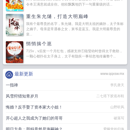
令本王满意就成全你。他轻飘飘地扔下一句重量级的话...
重生朱允熥，打造大明巅峰
我有个最尊贵的名字，朱允熥。我是大明太祖的嫡孙，太子朱标
之嫡子。母亲是常遇春之女，舅爷是蓝玉。我是大明最尊贵的
皇...
悄悄揣个崽
715v，v后发一个月红包，感谢支持①陆莹幼时曾得太子救助，
一颗心都扑在太子身上，太子有隐疾一事却忽地传遍整个...
最新更新
www.qqxsw.mx
一指禅
李氏唐天
风雪狩猎知青岁月
二七塔下胶底布鞋
悔婚？反手娶了资本家大小姐！
山野听风
开心超人之我成为了她们的哥哥
破落写
明日方舟：我妈竟然是海嗣神？
爱睡觉的归海