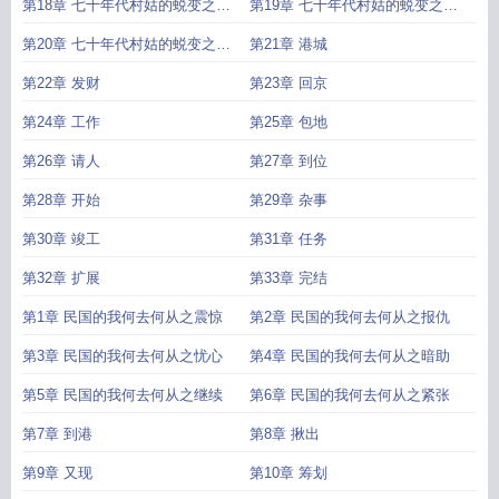
惊
回
第18章 七十年代村姑的蜕变之上
第19章 七十年代村姑的蜕变之归
学
来
第20章 七十年代村姑的蜕变之相
第21章 港城
见
第22章 发财
第23章 回京
第24章 工作
第25章 包地
第26章 请人
第27章 到位
第28章 开始
第29章 杂事
第30章 竣工
第31章 任务
第32章 扩展
第33章 完结
第1章 民国的我何去何从之震惊
第2章 民国的我何去何从之报仇
第3章 民国的我何去何从之忧心
第4章 民国的我何去何从之暗助
第5章 民国的我何去何从之继续
第6章 民国的我何去何从之紧张
第7章 到港
第8章 揪出
第9章 又现
第10章 筹划