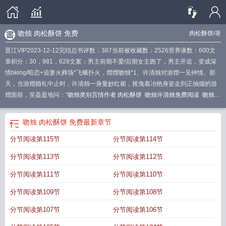
吻烛 肉松酥饼 免费
肉松酥饼
/著
晋江VIP2023-12-12完结总书评数：387当前被收藏数：2526营养液数：600文
章积分：30，981，628文案：男主前期不爱/后期女主跑了，男主开追，变成深
情bking/暗恋+追妻火葬场*飞蛾扑火，熠熠吻烛*1、许清烛对游熠一见钟情。那
天，当游熠婚礼中止时，许清烛一身曼妙红裙，摇曳着冶艳身姿走到正抽烟的游
熠面前，笑盈盈地问：“
吻烛类别言情作者 肉松酥饼
吻烛许清烛免费阅读
吻烛by
许清烛游熠笔趣阁
吻烛作者肉松馅饼
吻烛 肉松酥饼
吻烛许清烛
吻烛免费阅
读
吻烛百度
吻烛许清烛楚熠免费阅读
吻烛许清烛免费阅读晋江
吻烛许清烛游
吻烛 肉松酥饼 免费
最新章节
熠免费阅读笔趣阁
吻烛 肉松酥饼 免费
吻烛许清烛免费
吻烛免费阅读全文
吻烛
分节阅读第115节
分节阅读第114节
全文免费阅读
吻烛许清烛全文免费阅读
吻烛女主最后和谁在一起
吻烛许清烛免
费阅读笔趣阁
吻烛许清烛第五章
吻烛许清烛百度
分节阅读第113节
分节阅读第112节
分节阅读第111节
分节阅读第110节
分节阅读第109节
分节阅读第108节
分节阅读第107节
分节阅读第106节