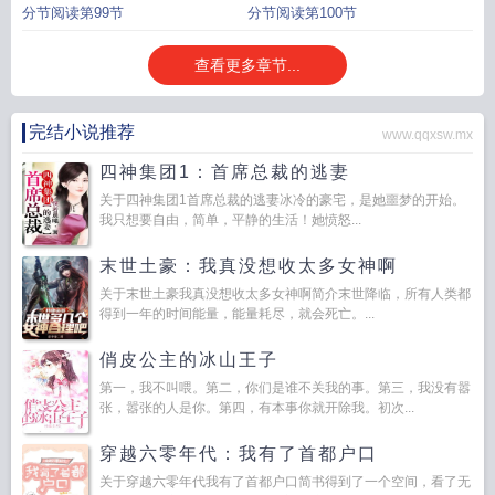
分节阅读第99节
分节阅读第100节
查看更多章节...
完结小说推荐
www.qqxsw.mx
四神集团1：首席总裁的逃妻
关于四神集团1首席总裁的逃妻冰冷的豪宅，是她噩梦的开始。
我只想要自由，简单，平静的生活！她愤怒...
末世土豪：我真没想收太多女神啊
关于末世土豪我真没想收太多女神啊简介末世降临，所有人类都
得到一年的时间能量，能量耗尽，就会死亡。...
俏皮公主的冰山王子
第一，我不叫喂。第二，你们是谁不关我的事。第三，我没有嚣
张，嚣张的人是你。第四，有本事你就开除我。初次...
穿越六零年代：我有了首都户口
关于穿越六零年代我有了首都户口简书得到了一个空间，看了无