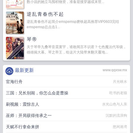
数小说的她立马囤积物资，准备迎接穿越或末世...
逆乱青春伤不起
逆乱青春伤不起简介emspemsp磨铁超高推荐VIP0603完结
emspemsp总点击1...
琴帝
关于琴帝九叠琴音震寰宇，谁敢闻言不识君？七色魔法代等级，
雄雄揭大幕。琴之帝王，给这片大陆带来翻天覆地...
最新更新
www.qqxsw.mx
官海行舟
月光映水
三国：兄长别闹，你怎么会是曹操
吃书的老猫
刷视频：震惊古人
水光山色与人亲
巫师：开局获得传承之一
沉默的流浪狗
天赋不行拿命来拼
悠闲港湾