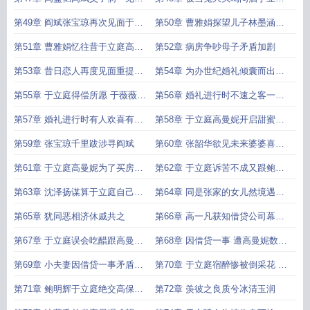
开启花式互掐
进医院
第49章 阎斌张宝琼再次见面于立
第50章 曹雅娟探望儿子林墨涵别
庭发烧急哭高曼妮
有居心
第51章 曹雅娟忆往昔于立庭高曼
第52章 病房争吵母子矛盾加剧
妮和好如初
第53章 昔日恋人再度见面重提往
第54章 为办世纪婚礼倾囊而出不
事分外眼红
惜夜半翻墙做贼
第55章 于立庭得偿所愿 于薇薇疯
第56章 婚礼进行时不速之客一来
狂告白
再来上
第57章 婚礼进行时有人欢喜有人
第58章 于立庭高曼妮开启甜蜜的
愁下
婚后生活
第59章 张宝琼千里跋涉寻阎斌
第60章 张韶华欲见未来婆婆喜煞
母亲潘桂枝
第61章 于立庭高曼妮为了买房子
第62章 于立庭诉苦不成又跟鲍明
问题起争执
辉起争执
第63章 沈泽扬谋算于立庭自己亦
第64章 同是张家的女儿然境遇却
被拆白党盯上
是一个天一个地
第65章 犹同恶相济休戚共之
第66章 高一凡获知借贷公司幕后
背景高曼妮惊怒异常
第67章 于立庭误会吃醋跟高曼妮
第68章 因借贷一事 遭高曼妮数落
起争执
岳父好心帮助 被于立庭当驴肝肺
第69章 小夫妻因借贷一事矛盾升
第70章 于立庭宿醉惨被倒采花 林
级两人婚姻告急中
墨涵不堪受辱挑拨兄弟情
第71章 鲍明辉于立庭绝交高保罗
第72章 羡彼之良质兮冰清玉润