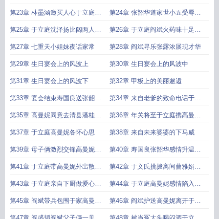
学成功
校生沈泽扬
第23章 林墨涵邀买人心于立庭突
第24章 张韶华道家世小五受辱欲
发过敏
转学
第25章 于立庭沈泽扬比阔两人嫌
第26章 于立庭阎斌火药味十足高
隙加深
曼妮跟柳晴起龃龉
第27章 七重天小姐妹夜话家常
第28章 阎斌寻乐张露浓展现才华
第29章 生日宴会上的风波上
第30章 生日宴会上的风波中
第31章 生日宴会上的风波下
第32章 甲板上的美丽邂逅
第33章 宴会结束寿国良送张韶华
第34章 来自老爹的致命电话于立
回家俩人渐生情愫
庭陷入焦灼
第35章 高曼妮同意去清县潘桂枝
第36章 年关将至于立庭携高曼妮
携女儿如愿进入少帅府
和鲍明辉结伴回清县
第37章 于立庭高曼妮各怀心思
第38章 来自未来婆婆的下马威
第39章 母子俩激烈交锋高曼妮水
第40章 寿国良张韶华感情升温张
土不服陷焦灼
露浓遭嫌弃凄然离家
第41章 于立庭带高曼妮外出散心
第42章 于文氏挑拨离间曹雅娟成
作画于薇薇吃味频频捣乱
功上套
第43章 于立庭亲自下厨做爱心餐
第44章 于立庭高曼妮感情陷入危
强势老妈卯上高知女友
机
第45章 阎斌带兵包围于家高曼妮
第46章 阎斌护送高曼妮离开于家
于立庭决裂
于家人各有心思
第47章 阎盛韬阎斌父子俩一见面
第48章 被当冤大头喝闷酒于立庭