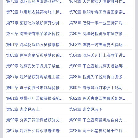
担忧女儿兀自生闷气
第73章 沈薛氏慈孝寡居艰难望子
第74章 天之骄女为情伤身可怜天
成龙惹人怜
下父母心阎斌强势归来
第75章 张宝琼衣锦还乡张志博哀
第76章 张韶华寿国良带回定亲喜
叹家门不幸
讯张宝琼炫耀未果愤而离家
第77章 菊妍吃味嫉妒离开少帅府
第78章 借贷一事一波三折罗海波
张宝琼暗藏野心
被抓供出主谋另有其人
第79章 随着陆有丰的落网操控借
第80章 沈泽扬程婉旅馆温存惨遭
贷的幕后之人沈泽扬浮出水面
士兵持枪捆绑押走
第81章 沈泽扬锒铛入狱被暴揍于
第82章 虐妻一时爽追妻火葬场程
立庭失控惊现暴戾一面
婉为情千里赶赴沈家集
第83章 原生家庭父母的缺位偏心
第84章 沈薛氏奔赴上海救子进警
导致儿女彼此离心各有计较
察厅遭刁难遇陶爷
第85章 沈薛氏为了救儿子放低姿
第86章 于立庭被沈薛氏道德绑架
态遇上碎嘴婆赖妈
终是心软出谅解书
第87章 沈泽扬获知释放理由整个
第88章 程婉为了脱离拆白党多年
人为之疯癫
积蓄倾囊而出只为自由身
第89章 母子促膝长谈沈泽扬幡然
第90章 寿家筹办订婚宴于鲍两家
醒悟
夫妻各怀心思
第91章 林墨涵巧舌如簧欺骗鲍明
第92章 陈氏夫妻回国曹氏姐妹叙
辉于立庭再次陷入母子矛盾
旧情
第93章 家宴风波上
第94章 家宴风波下
第95章 分家开祠堂愕然获知丈夫
第96章 于立庭高曼妮各自努力寿
竟留有后手坟前含泪控诉
国良张韶华面临母亲催生
第97章 沈薛氏买房求助老陶老陶
第98章 高一凡急售马场于立庭有