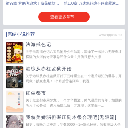
对其渐生情愫
意买下
第99章 尹鹏飞追求于薇薇欲软饭
第100章 万达魁纠缠不休张露浓不
硬吃遭于薇薇疯狂打脸
堪其扰唯有寄情驻唱
查看更多章节...
完结小说推荐
www.qqxsw.mx
法海戒色记
关于法海戒色记八零后附身少年法海，演绎了一出法力无鞭歪才
横溢的大湿传奇没事总逆什么天？贫僧只想大义凛...
港综从赤柱监狱开始
关于港综从赤柱监狱开始丁云峰重生在一个港片融汇的世界，开
局救下跛豪妻儿！1个月后雷洛阿峰，我说...
红尘都市
关于红尘都市周梦龙，一个才华横溢，帅气温柔的青年，如愿的
考入了公务员，进入系统以后，才发现，这里面一...
我貌美娇弱但碾压副本很合理吧[无限流]
日更，每晚九点更新，字数6000～1w随机掉落。预收满级大佬