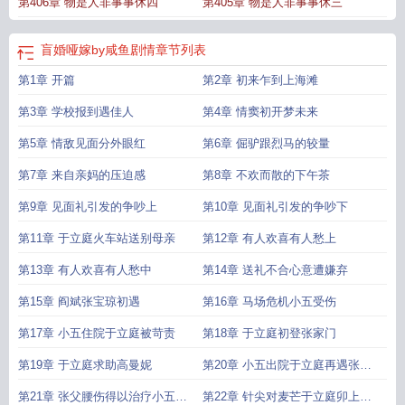
第406章 物是人非事事休四
第405章 物是人非事事休三
盲婚哑嫁by咸鱼剧情
章节列表
第1章 开篇
第2章 初来乍到上海滩
第3章 学校报到遇佳人
第4章 情窦初开梦未来
第5章 情敌见面分外眼红
第6章 倔驴跟烈马的较量
第7章 来自亲妈的压迫感
第8章 不欢而散的下午茶
第9章 见面礼引发的争吵上
第10章 见面礼引发的争吵下
第11章 于立庭火车站送别母亲
第12章 有人欢喜有人愁上
第13章 有人欢喜有人愁中
第14章 送礼不合心意遭嫌弃
第15章 阎斌张宝琼初遇
第16章 马场危机小五受伤
第17章 小五住院于立庭被苛责
第18章 于立庭初登张家门
第19章 于立庭求助高曼妮
第20章 小五出院于立庭再遇张韶
华
第21章 张父腰伤得以治疗小五入
第22章 针尖对麦芒于立庭卯上转