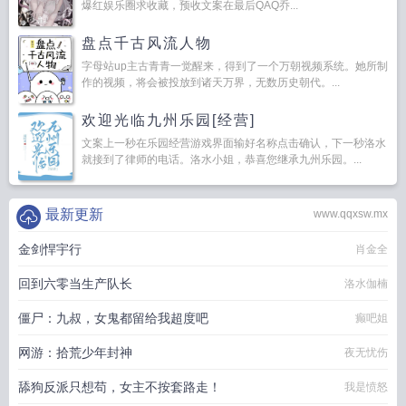
爆红娱乐圈求收藏，预收文案在最后QAQ乔...
盘点千古风流人物
字母站up主古青青一觉醒来，得到了一个万朝视频系统。她所制
作的视频，将会被投放到诸天万界，无数历史朝代。...
欢迎光临九州乐园[经营]
文案上一秒在乐园经营游戏界面输好名称点击确认，下一秒洛水
就接到了律师的电话。洛水小姐，恭喜您继承九州乐园。...
最新更新
www.qqxsw.mx
金剑悍宇行
肖金全
回到六零当生产队长
洛水伽楠
僵尸：九叔，女鬼都留给我超度吧
癫吧姐
网游：拾荒少年封神
夜无忧伤
舔狗反派只想苟，女主不按套路走！
我是愤怒