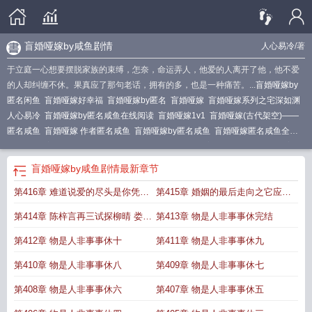
盲婚哑嫁by咸鱼剧情
人心易冷
/著
于立庭一心想要摆脱家族的束缚，怎奈，命运弄人，他爱的人离开了他，他不爱
的人却纠缠不休。果真应了那句老话，拥有的多，也是一种痛苦。...
盲婚哑嫁by
匿名闲鱼
盲婚哑嫁好幸福
盲婚哑嫁by匿名
盲婚哑嫁
盲婚哑嫁系列之宅深如渊
人心易冷
盲婚哑嫁by匿名咸鱼在线阅读
盲婚哑嫁1v1
盲婚哑嫁(古代架空)——
匿名咸鱼
盲婚哑嫁 作者匿名咸鱼
盲婚哑嫁by匿名咸鱼
盲婚哑嫁匿名咸鱼全文
免费阅读
盲婚哑嫁的夫夫生活(种田)作者老烟圈照吹
盲婚哑嫁by咸鱼剧情
盲婚
哑嫁免费阅读
盲婚哑嫁的意思
盲婚哑嫁的夫夫生活(种田)
盲嫁哑娶
盲婚哑嫁全
盲婚哑嫁by咸鱼剧情
最新章节
文免费阅读
盲婚哑嫁by咸鱼免费阅读
盲婚哑嫁by咸鱼
盲婚哑嫁废by名
第416章 难道说爱的尽头是你凭什
第415章 婚姻的最后走向之它应该
么比我幸福吗上
是放手而不是纠缠
第414章 陈梓言再三试探柳晴 娄云
第413章 物是人非事事休完结
蕖以转校生就读中山国立大学
第412章 物是人非事事休十
第411章 物是人非事事休九
第410章 物是人非事事休八
第409章 物是人非事事休七
第408章 物是人非事事休六
第407章 物是人非事事休五