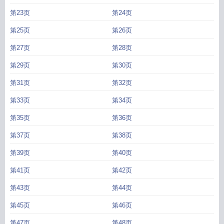
第23页
第24页
第25页
第26页
第27页
第28页
第29页
第30页
第31页
第32页
第33页
第34页
第35页
第36页
第37页
第38页
第39页
第40页
第41页
第42页
第43页
第44页
第45页
第46页
第47页
第48页