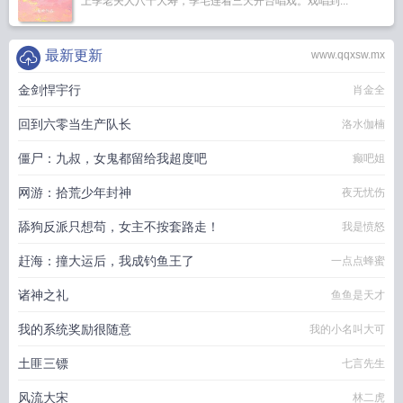
上季老夫人八十大寿，季宅连着三天开台唱戏。戏唱到...
最新更新
www.qqxsw.mx
金剑悍宇行
肖金全
回到六零当生产队长
洛水伽楠
僵尸：九叔，女鬼都留给我超度吧
癫吧姐
网游：拾荒少年封神
夜无忧伤
舔狗反派只想苟，女主不按套路走！
我是愤怒
赶海：撞大运后，我成钓鱼王了
一点点蜂蜜
诸神之礼
鱼鱼是天才
我的系统奖励很随意
我的小名叫大可
土匪三镖
七言先生
风流大宋
林二虎