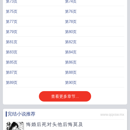
第73页
第74页
第75页
第76页
第77页
第78页
第79页
第80页
第81页
第82页
第83页
第84页
第85页
第86页
第87页
第88页
第89页
第90页
查看更多章节...
完结小说推荐
www.qqxsw.mx
悔婚后死对头他后悔莫及