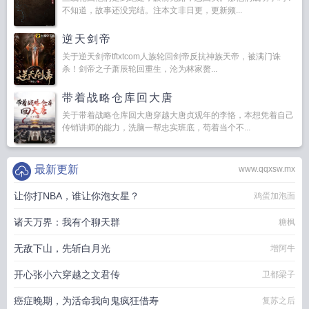
不知道，故事还没完结。注本文非日更，更新频...
逆天剑帝
关于逆天剑帝tftxtcom人族轮回剑帝反抗神族天帝，被满门诛
杀！剑帝之子萧辰轮回重生，沦为林家赘...
带着战略仓库回大唐
关于带着战略仓库回大唐穿越大唐贞观年的李恪，本想凭着自己
传销讲师的能力，洗脑一帮忠实班底，苟着当个不...
最新更新
www.qqxsw.mx
让你打NBA，谁让你泡女星？
鸡蛋加泡面
诸天万界：我有个聊天群
糖枫
无敌下山，先斩白月光
增阿牛
开心张小六穿越之文君传
卫都梁子
癌症晚期，为活命我向鬼疯狂借寿
复苏之后