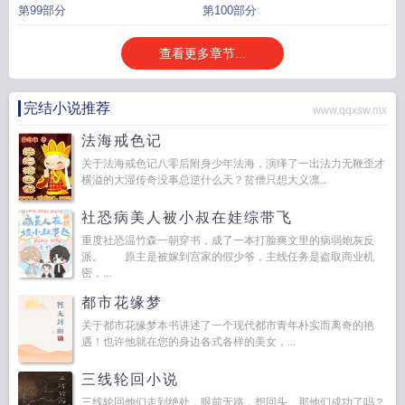
第99部分
第100部分
查看更多章节...
完结小说推荐
www.qqxsw.mx
法海戒色记
关于法海戒色记八零后附身少年法海，演绎了一出法力无鞭歪才
横溢的大湿传奇没事总逆什么天？贫僧只想大义凛...
社恐病美人被小叔在娃综带飞
重度社恐温竹森一朝穿书，成了一本打脸爽文里的病弱炮灰反
派。 原主是被嫁到宫家的假少爷，主线任务是盗取商业机
密，...
都市花缘梦
关于都市花缘梦本书讲述了一个现代都市青年朴实而离奇的艳
遇！也许他就在您的身边各式各样的美女，...
三线轮回小说
三线轮回他们走到绝处，眼前无路，想回头。那他们成功了吗？