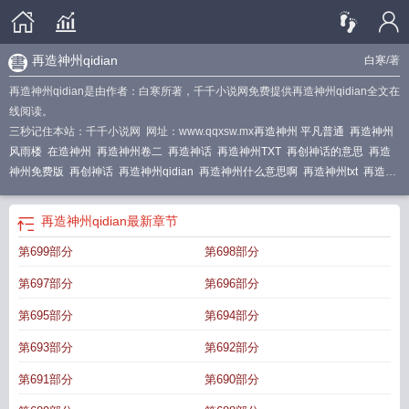
再造神州qidian
白寒
/著
再造神州qidian是由作者：白寒所著，千千小说网免费提供再造神州qidian全文在
线阅读。
三秒记住本站：千千小说网 网址：www.qqxsw.mx
再造神州 平凡普通
再造神州
风雨楼
在造神州
再造神州卷二
再造神话
再造神州TXT
再创神话的意思
再造
神州免费版
再创神话
再造神州qidian
再造神州什么意思啊
再造神州txt
再造神
州人物介绍
再造神州听书
再造神州 朱元璋
再造神州有声在线收听
再造神州剧
情介绍
再造神州京观
再创神话是什么
再造神州的伟人
再造神州是什么意思
再
再造神州qidian
最新章节
造神州作者的其他作品
第699部分
第698部分
第697部分
第696部分
第695部分
第694部分
第693部分
第692部分
第691部分
第690部分