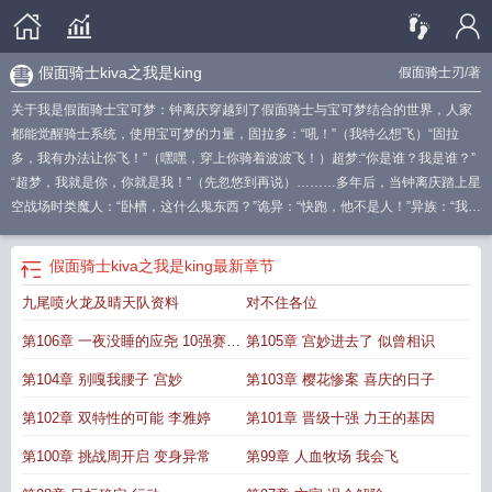
假面骑士kiva之我是king
假面骑士刃
/著
关于我是假面骑士宝可梦：钟离庆穿越到了假面骑士与宝可梦结合的世界，人家
都能觉醒骑士系统，使用宝可梦的力量，固拉多：“吼！”（我特么想飞）“固拉
多，我有办法让你飞！”（嘿嘿，穿上你骑着波波飞！）超梦:“你是谁？我是谁？”
“超梦，我就是你，你就是我！”（先忽悠到再说）………多年后，当钟离庆踏上星
空战场时类魔人：“卧槽，这什么鬼东西？”诡异：“快跑，他不是人！”异族：“我错
了，放过我！”钟离庆：“嘿嘿，都过来给我跪下！”
假面骑士穿越宝可梦
宝可梦变
成假面骑士
当用假面骑士的方式打开宝可梦
我是假面骑士宝可梦百科
假面骑士
假面骑士kiva之我是king
最新章节
精灵宝可梦
假面骑士之我是
神奇宝贝假面骑士假面
假面骑士宝可梦形态
宝可
九尾喷火龙及晴天队资料
对不住各位
梦 假面骑士
假面骑士之神奇宝贝
假面骑士kiva之我是king
我是假面骑士宝可梦
百度百科
我是假面骑士免费全文阅读
我是假面骑士宝可梦 假面骑士刃
我可能
第106章 一夜没睡的应尧 10强赛开
第105章 宫妙进去了 似曾相识
是假面骑士
假面骑士版神奇宝贝
宝可梦假面骑士联动
我是假面骑士ooo的
穿
越宝可梦成为假面骑士
始
神奇宝贝之我是假面骑士
精灵宝可梦之假面骑士
假面骑
第104章 别嘎我腰子 宫妙
第103章 樱花惨案 喜庆的日子
士宝可梦
第102章 双特性的可能 李雅婷
第101章 晋级十强 力王的基因
第100章 挑战周开启 变身异常
第99章 人血牧场 我会飞