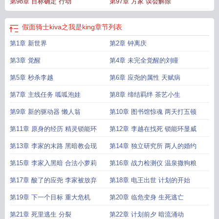
第98章 目标确定 行动
第97章 方家 误会解除
假面骑士kiva之我是king
章节列表
第1章 新世界
第2章 钟离庆
第3章 觉醒
第4章 未完全觉醒的刘瞳
第5章 秒杀李越
第6章 应尧的属性 天赋病
第7章 主线任务 呱呱泡娃
第8章 缔结羁绊 茶艺小生
第9章 新的驱动器 懒人翁
第10章 图书馆惊魂 两天打五顿
第11章 原身的经历 精灵锁能环
第12章 李越在找死 锁能环显威
第13章 李家的末路 黑暗教会现
第14章 独立研究所 两人的婚约
第15章 李家入黑暗 合法小萝莉
第16章 战力检测仪 温泉撒狗粮
第17章 酸了的应尧 李家被放弃
第18章 电王出世 计划的开始
第19章 下一个目标 重大危机
第20章 临危变身 生死逃亡
第21章 死里逃生 分裂
第22章 计划前夕 暗流涌动