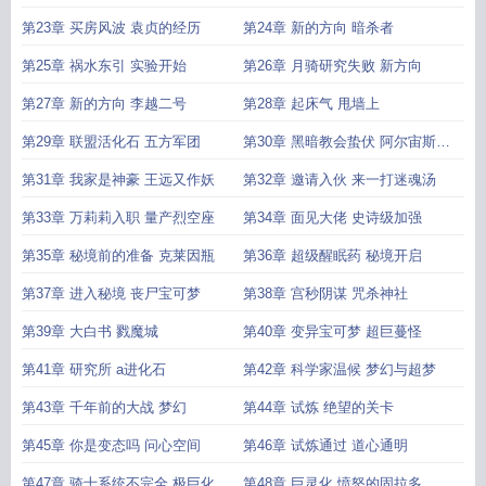
第23章 买房风波 袁贞的经历
第24章 新的方向 暗杀者
第25章 祸水东引 实验开始
第26章 月骑研究失败 新方向
第27章 新的方向 李越二号
第28章 起床气 甩墙上
第29章 联盟活化石 五方军团
第30章 黑暗教会蛰伏 阿尔宙斯石
板
第31章 我家是神豪 王远又作妖
第32章 邀请入伙 来一打迷魂汤
第33章 万莉莉入职 量产烈空座
第34章 面见大佬 史诗级加强
第35章 秘境前的准备 克莱因瓶
第36章 超级醒眠药 秘境开启
第37章 进入秘境 丧尸宝可梦
第38章 宫秒阴谋 咒杀神社
第39章 大白书 戮魔城
第40章 变异宝可梦 超巨蔓怪
第41章 研究所 a进化石
第42章 科学家温候 梦幻与超梦
第43章 千年前的大战 梦幻
第44章 试炼 绝望的关卡
第45章 你是变态吗 问心空间
第46章 试炼通过 道心通明
第47章 骑士系统不完全 极巨化
第48章 巨灵化 愤怒的固拉多