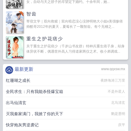
女，自幼与天之骄子的岑望定下婚约。十余年间，她...
智齿
寄宿文学｜双向救赎｜双向暗恋没心没肺明艳大小姐x美强惨痞
帅酷哥2012年的夏天，夏莓长了一颗智齿。有个无稽之...
重生之护花痞少
关于重生之护花痞少（千岁山书友群）特种兵重生痞子身，却身
体异状不断，偶遇世外高人习得道家两仪之术。收小弟调戏...
最新更新
www.qqxsw.mx
红珊瑚之成长
夜静海涛三万里
全民求生：只有我能杀怪爆宝箱
不是外星人
出马仙清玄
北马清玄
灭我秦家满门，我掀了你的天下
鹅是墨明
快穿炮灰男逆袭记
庆平