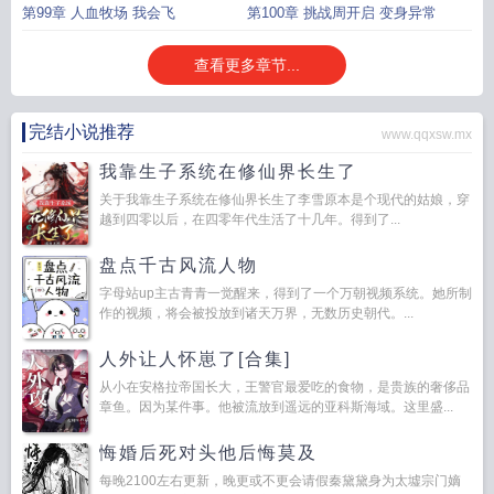
第99章 人血牧场 我会飞
第100章 挑战周开启 变身异常
查看更多章节...
完结小说推荐
www.qqxsw.mx
我靠生子系统在修仙界长生了
关于我靠生子系统在修仙界长生了李雪原本是个现代的姑娘，穿
越到四零以后，在四零年代生活了十几年。得到了...
盘点千古风流人物
字母站up主古青青一觉醒来，得到了一个万朝视频系统。她所制
作的视频，将会被投放到诸天万界，无数历史朝代。...
人外让人怀崽了[合集]
从小在安格拉帝国长大，王警官最爱吃的食物，是贵族的奢侈品
章鱼。因为某件事。他被流放到遥远的亚科斯海域。这里盛...
悔婚后死对头他后悔莫及
每晚2100左右更新，晚更或不更会请假秦黛黛身为太墟宗门嫡