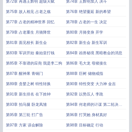
第72章 再遇王辉明 超级天赋
第74章 王辉明加入 决斗
第75章 故人相见 占老之殇
第76章 绝望蔓延 新的希望
第77章 占老的精神世界 回忆
第78章 占老的一生 决定
第79章 占老重生 月骑降世
第80章 月骑变身 开学
第81章 面见校长 新生会
第82章 新生会 新生军训
第83章 军训开始 秦始皇打钱
第84章 凶兽秘境 黑暗教会的消息
第85章 不靠谱的应尧 我是李二狗
第86章 毛大龙 母猪接生
第87章 醒神果 青铜门
第88章 巨树 储物戒指
第89章 贪婪之树 特性转换
第90章 特性突变 大力神 金吉
第91章 新生排名 在下姓钟
第92章 以势压人 李跪
第93章 拍马腿 卧龙凤雏
第94章 何老师的计谋 第二轮决斗
开始
第95章 第三轮 打广告
第96章 打哭她 身材真好
第97章 方家 误会解除
第98章 目标确定 行动