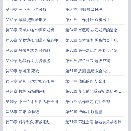
第49章 三巨头 巨灵苏醒
第50章 回归 赌场风波
第51章 贼喊捉贼 新朋友
第52章 工作开始 双骑出世
第53章 高考来临 钟离庆老妈
第54章 肖薇薇 改卷老师的迷之操
作
第55章 早餐惊魂 倒霉的余老师
第56章 高考惊变 黑暗教会再现
第57章 恶魔李越 双骑首战
第58章 第一次羁绊进化 市沦陷
第59章 地狱石板 月骑被盗
第60章 战争到来 超级空我
第60章 核爆踢 死城
第61章 悲剧 黑暗教会消失
第62章 谈判 四大学府的条件
第63章 傻眼的四人 合作
第64章 摊牌 石板的来历
第65章 复苏的水系石板 黑暗教会
总部
第66章 下一个计划 四大校长到
第67章 合作敲定 前往帝都
第68章 回家 换装记
第69章 成年礼 联盟盟主
第70章 科学乱象 新的规划
第71章 不速之客 接着奏乐接着舞