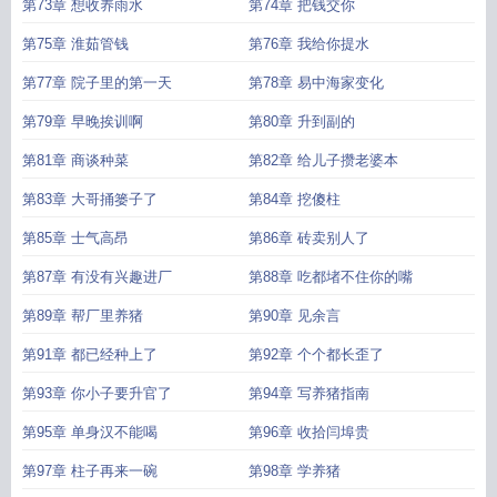
第73章 想收养雨水
第74章 把钱交你
第75章 淮茹管钱
第76章 我给你提水
第77章 院子里的第一天
第78章 易中海家变化
第79章 早晚挨训啊
第80章 升到副的
第81章 商谈种菜
第82章 给儿子攒老婆本
第83章 大哥捅篓子了
第84章 挖傻柱
第85章 士气高昂
第86章 砖卖别人了
第87章 有没有兴趣进厂
第88章 吃都堵不住你的嘴
第89章 帮厂里养猪
第90章 见余言
第91章 都已经种上了
第92章 个个都长歪了
第93章 你小子要升官了
第94章 写养猪指南
第95章 单身汉不能喝
第96章 收拾闫埠贵
第97章 柱子再来一碗
第98章 学养猪