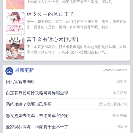
上季老夫人八十大寿，季宅连着三天开台唱戏。戏唱到...
俏皮公主的冰山王子
第一，我不叫喂。第二，你们是谁不关我的事。第三，我没有嚣
张，嚣张的人是你。第四，有本事你就开除我。初次...
真千金有读心术[九零]
下一本直播海岛养生日常求收藏赵向晚与赵晨阳是姐妹俩，向晚
乖巧懂事勤劳肯干，却吃不饱穿不暖晨阳自私小气...
最新更新
www.qqxsw.mx
回到宦官未阉时
璃知夏
白莲花靠扮可怜攻略哥哥称霸全球
木瓜奶酥
系统攻略？我要自己掌握
爱吃冰淇淋的小阳
恶女抢婚去随军，被绝嗣军官娇宠
钱大爷bb
全家误我高考！神豪真千金不干了
溯星洲