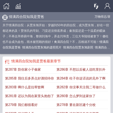
情满四合院知我是贾爸
万物得志
/著
关于情满四合院：从贾东旭开始：穿越到50年的四合院，成为贾东旭，好在一切
都还来的及！贾张氏的苛刻、刁蛮还没彻底养成；秦淮茹还是一个温柔的暖妹
子；不再去拜师易中海，整倒刘海中，弄走闫埠贵，三位大爷陆续被拿下！傻柱
也不会成为血包，雨水被照顾的很好！禽满四合院？不，压根就不可能！
情满四
合院我是贾爸
情满四合院贾东旭的遗照照片
情满四合院贾东旭剧照
情满四合院
之我是贾爸最新
情满四合院贾梗结局
情满四合院之我是贾父
四合院贾东旭诈
尸
情满四合院我是贾爸起点
情满四合院贾浩云
情满四合院之我是贾爸的
情满
情满四合院知我是贾爸
最新章节
四合院从贾东旭开始3Q
四合院之我是贾东旭
情满四合院从贾东旭开始免费阅
第287章 防你家小子偷家
第286章 不想以后被人说吃里扒外
读
情满四合院贾父
情满四合院贾爸
情满四合院从贾东旭开始万
情满四合院之
我是贾爸起点中文网
情满四合院贾东旭是谁
情满四合院从贾东旭开始万物得
第285章 我往后多弄点好酒招待你
第284章 柱子你这话说的见外了啊
志
情满四合院之我是贾p
情满四合院知我是贾爸
情满四合院贾当结局是什么
四
合院开局杀死贾东旭
情满四合院贾梗
情满四合院之贾爸
情满四合院从贾东旭开
第283章 啊什么是拉帮套啊
第282章 你没事关注我二哥做什么
始全本免费阅读
四合院之贾东旭主角
情满四合院之我是贾爸无弹窗
情满四合院
第281章 还以为我在家里头抱怨了
第280章 怎么梦到这家伙了
之我是贾爸起点
情满四合院当贾爸
情满四合院贾当
情满四合院贾张氏图片
情
满四合院贾棒梗
情满四合院之我是贾爸免费
情满四合院从贾东旭开始最新章节
第279章 我们都很看好
第278章 要在新区建个分校
列表
情满四合院贾旭东视频
情满四合院之我是贾爸最新章节
四合院开局扮演贾