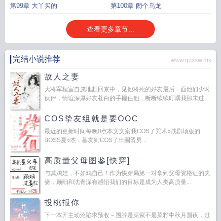
第99章 大丫买的
第100章 闹个乌龙
查看更多章节...
完结小说推荐
www.qqxsw.mx
故人之妻
大将军桓宣自戍地赶回京中，见他将死的好友最后一面他们少时
伙伴，情谊深厚好友苍白的手握住他，断断续续叮嘱我那未过...
COS挚友组就是要OOC
最近的更新时间每晚0点本文文案我COS了咒术○战剧场版的
BOSS夏○杰，基友则COS了出圈烫男...
高质量父母图鉴[快穿]
与其鸡娃，不如鸡自己！作为快穿局第一对拿到父母资格证的夫
妻，顾细和沈青深有感悟我们的目标是成为人类高质量...
投桃报你
下一本开主动沦陷求预收～围脖是菜紫不是菜籽中秋月圆夜，赶