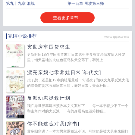
第九十九章 混战
第一百章 围攻第三师
查看更多章节...
完结小说推荐
www.qqxsw.mx
灾世房车囤货求生
更新时间18点空间囤货末世日常逃生美食爽文亲情友情人性梦
里，铺天盖地的火红色巨鸟从天空落下，羽翼上...
漂亮亲妈七零养娃日常[年代文]
想了想，还是把19章的结尾最后一句话改了预收文九零反派大佬
的漂亮前妻求收藏家常里短，养娃日常，美食种田...
反派幼崽拯救计划
我在异世界基建求预收本文文案如下 每一本书都少不了一个
和主角作对的大反派 有的身居高位运筹帷幄...
你不能这么对我[穿书]
黎多阳穿进了一本大男主退婚流小说。可惜他是被大男主来回打