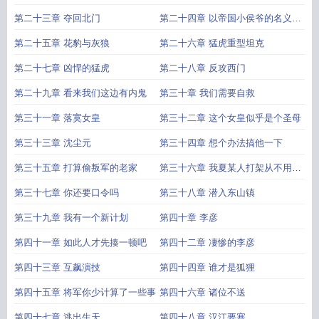
第二十三章 夺回北门
第二十四章 以帝国小侯爷的名义收
编
第二十五章 花豹与灰狼
第二十六章 猛虎重型坦克
第二十七章 凶悍的猛虎
第二十八章 反攻西门
第二十九章 看来我们这边有内鬼
第三十章 我们需要自救
第三十一章 落寞女皇
第三十二章 这个女皇似乎是个圣母
第三十三章 沈尘元
第三十四章 想个办法搞他一下
第三十五章 打算偷叛军的老家
第三十六章 我夏某人打架从不用第
二招
第三十七章 你还要口令吗
第三十八章 潜入东山镇
第三十九章 我有一个新计划
第四十章 李彦
第四十一章 如此人才先揍一顿吧
第四十二章 凄惨的李彦
第四十三章 互飙演技
第四十四章 谁才是狐狸
第四十五章 将军你少计算了一些事
第四十六章 诸位不送
第四十七章 逃出生天
第四十八章 汉江要塞