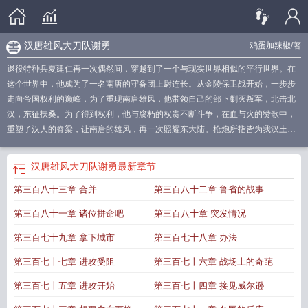
汉唐雄风大刀队谢勇
鸡蛋加辣椒
/著
退役特种兵夏建仁再一次偶然间，穿越到了一个与现实世界相似的平行世界。在
这个世界中，他成为了一名南唐的守备团上尉连长。从金陵保卫战开始，一步步
走向帝国权利的巅峰，为了重现南唐雄风，他带领自己的部下剿灭叛军，北击北
汉，东征扶桑。为了得到权利，他与腐朽的权贵不断斗争，在血与火的赞歌中，
重塑了汉人的脊梁，让南唐的雄风，再一次照耀东大陆。枪炮所指皆为我汉土！
汉唐雄风礼盒52度多少钱
汉唐雄风52度价格和图
汉唐雄风下一句
汉唐雄风今
犹在对联
汉唐雄风精品酒52度多少钱
汉唐雄风的意义和象征
汉唐雄风52度多
汉唐雄风大刀队谢勇
最新章节
少钱一瓶浓香型
汉唐雄风剑南春52度价格
汉唐雄风酒
汉唐雄风最经典十句
第三百八十三章 合并
第三百八十二章 鲁省的战事
话
汉唐雄风为何消散
汉唐雄风指的是什么
汉唐雄风什么意思
汉唐雄风今犹
在
汉唐雄风是什么意思
汉唐雄风大刀队谢勇
汉唐雄风白酒
汉唐雄风酒多少钱
第三百八十一章 诸位拼命吧
第三百八十章 突发情况
一瓶
汉唐雄风书法作品
汉唐雄风52度图片大全
汉唐雄风的意思
第三百七十九章 拿下城市
第三百七十八章 办法
第三百七十七章 进攻受阻
第三百七十六章 战场上的奇葩
第三百七十五章 进攻开始
第三百七十四章 接见威尔逊