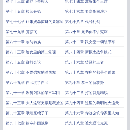
第七十三章 请陛下去检阅
第七十四章 准备来个王炸
第七十五章 检阅开始
第七十六章 要塞夜间演习
第七十七章 让朱婉蓉惊讶的要塞师
第七十八章 代号利剑
第七十九章 范彦飞
第八十章 兄弟你不讲究啊
第八十一章 攻防转换
第八十二章 跟女皇一辆装甲车
第八十三章 给女皇的第二堂课
第八十四章 新概念战争模式
第八十五章 御前会议
第八十六章 曾经的王者
第八十七章 不畏强权的潘国权
第八十八章 在座的都是个弟弟
第八十九章 自己坑了自己
第九十章 恭王的新攻势
第九十一章 攻势凶猛的第五军团
第九十二章 打的就是精锐
第九十三章 大人这张支票是我捡的
第九十四章 这里的黎明炮火连天
第九十五章 哦嚯完犊子了
第九十六章 你这么坑你家里人知道
吗
第九十七章 抢夺外围战壕
第九十八章 谁先退谁先死