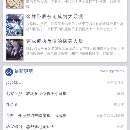
脸的那号人物。原书里，他和男主从小就订了娃娃亲，前期图
谋...
金牌卧底被迫成为大导演
（每晚九点更）卧底任务结束后，终于可以退休的金牌卧底乔翼
桥却面临了一个棘手的问题他手下的百八十个小弟怎么办？...
穿成偏执反派的病美人后
晚10点日更★又名阴鸷大反派爱上我宁城人都知道景沅是纪大少
爷的眼珠子，虽然家道败落，却在纪家呼风唤雨。然而景...
最新更新
www.qqxsw.mx
步步惊天
油条胡辣汤
七零下乡，农场多了位貌美小辣椒
酸齿
寻亲者
鬼隶主
斗罗：变身黑猫被降魔捡回武魂殿
会说恭喜发财的猪
萌宝驾到：总裁爹地宠翻天
问许