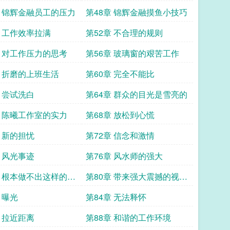
章 锦辉金融员工的压力
第48章 锦辉金融摸鱼小技巧
章 工作效率拉满
第52章 不合理的规则
章 对工作压力的思考
第56章 玻璃窗的艰苦工作
章 折磨的上班生活
第60章 完全不能比
章 尝试洗白
第64章 群众的目光是雪亮的
章 陈曦工作室的实力
第68章 放松到心慌
章 新的担忧
第72章 信念和激情
章 风光事迹
第76章 风水师的强大
章 根本做不出这样的游
第80章 带来强大震撼的视觉
冲击力
 曝光
第84章 无法释怀
章 拉近距离
第88章 和谐的工作环境