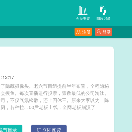
会员书架
阅读记录
注册
登录
:12:17
置了隐藏摄像头。老六节目组提前半年布置，全程隐秘
最会摸鱼。每次直播进行投票，票数最低的公司淘汰。
公司，不仅气氛松散，还上四休三。原来大家以为，陈
曦必输无疑！结果仔细看去，大公司员工带薪如厕，各种拉... 00后老板上线，全网老板崩溃了
章节目录
立即阅读