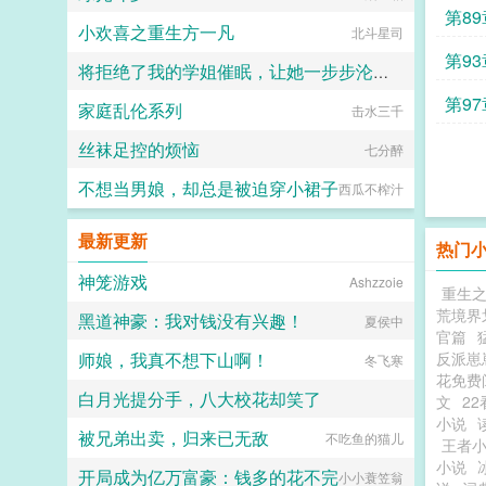
第8
小欢喜之重生方一凡
北斗星司
第93
将拒绝了我的学姐催眠，让她一步步沦陷为我的母狗（把背叛自己的学姐变成对自己忠心耿耿的母狗）
第9
家庭乱伦系列
击水三千
jiuliang
丝袜足控的烦恼
七分醉
不想当男娘，却总是被迫穿小裙子
西瓜不榨汁
最新更新
热门
神笼游戏
Ashzzoie
重生
荒境界
黑道神豪：我对钱没有兴趣！
夏侯中
官篇
师娘，我真不想下山啊！
反派崽
冬飞寒
花免费
白月光提分手，八大校花却笑了
文
22
小说
被兄弟出卖，归来已无敌
睡不醒的张七七
不吃鱼的猫儿
王者
小说
开局成为亿万富豪：钱多的花不完
小小蓑笠翁