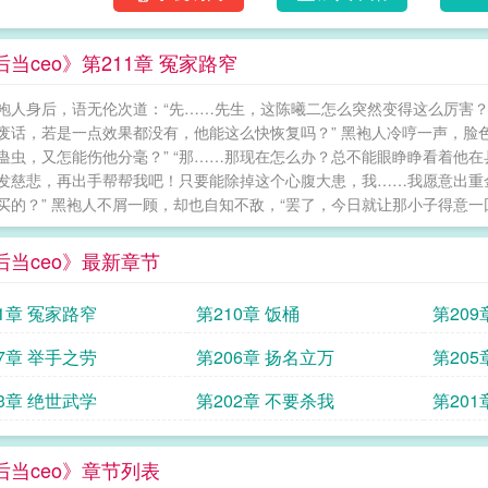
后当ceo》第211章 冤家路窄
袍人身后，语无伦次道：“先……先生，这陈曦二怎么突然变得这么厉害
 “废话，若是一点效果都没有，他能这么快恢复吗？” 黑袍人冷哼一声，
蛊虫，又怎能伤他分毫？” “那……那现在怎么办？总不能眼睁睁看着他在
发慈悲，再出手帮帮我吧！只要能除掉这个心腹大患，我……我愿意出重金
买的？” 黑袍人不屑一顾，却也自知不敌，“罢了，今日就让那小子得意一回
后当ceo》最新章节
11章 冤家路窄
第210章 饭桶
第209
07章 举手之劳
第206章 扬名立万
第205
03章 绝世武学
第202章 不要杀我
第201
后当ceo》章节列表