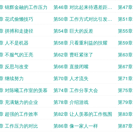
5章 锦辉金融的工作压力
第46章 对比起来待遇差距太
第47
大
9章 花式偷懒技巧
第50章 工作方式对比引发的
第51
思考
3章 拼搏和走捷径
第54章 巨大的反差
第55
7章 人不是机器
第58章 只看重利益的扶耀
第59
1章 不服气的王亮
第62章 曹旺紧张了
第63
5章 反思与改变
第66章 直接闭嘴
第67
9章 继续努力
第70章 人才流失
第71
3章 对陈曦工作室的羡慕
第74章 工作分享大会
第75
7章 充满魅力的企业
第78章 介绍游戏
第79
戏
1章 超强的工作效率
第82章 让人羡慕的工作氛围
第83章
5章 工作压力的对比
第86章 像一家人一样
第87