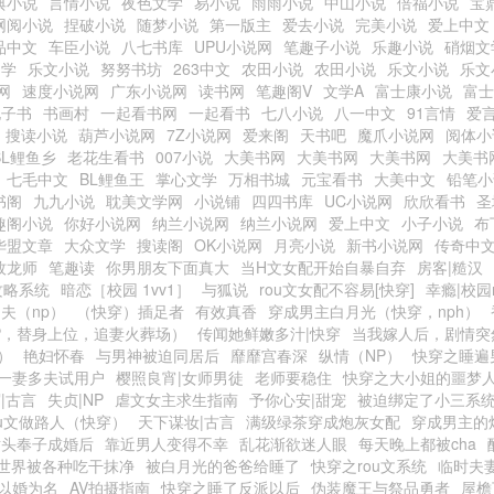
典小说
言情小说
夜色文学
易小说
雨雨小说
中山小说
倍福小说
宝
网阅小说
捏破小说
随梦小说
第一版主
爱去小说
完美小说
爱上中文
品中文
车臣小说
八七书库
UPU小说网
笔趣子小说
乐趣小说
硝烟文
文学
乐文小说
努努书坊
263中文
农田小说
农田小说
乐文小说
乐文
网
速度小说网
广东小说网
读书网
笔趣阁V
文学A
富士康小说
富士
电子书
书画村
一起看书网
一起看书
七八小说
八一中文
91言情
爱
搜读小说
葫芦小说网
7Z小说网
爱来阁
天书吧
魔爪小说网
阅体小
BL鲤鱼乡
老花生看书
007小说
大美书网
大美书网
大美书网
大美书
七毛中文
BL鲤鱼王
掌心文学
万相书城
元宝看书
大美中文
铅笔小
书阁
九九小说
耽美文学网
小说铺
四四书库
UC小说网
欣欣看书
圣
趣阁小说
你好小说网
纳兰小说网
纳兰小说网
爱上中文
小子小说
布
华盟文章
大众文学
搜读阁
OK小说网
月亮小说
新书小说网
传奇中
牧龙师
笔趣读
你男朋友下面真大
当H文女配开始自暴自弃
房客|糙汉
攻略系统
暗恋［校园 1vv1］
与狐说
rou文女配不容易[快穿]
幸瘾|校园
夫（np）
（快穿）插足者
有效真香
穿成男主白月光（快穿，nph）
P，替身上位，追妻火葬场）
传闻她鲜嫩多汁|快穿
当我嫁人后，剧情突
）
艳妇怀春
与男神被迫同居后
靡靡宫春深
纵情（NP）
快穿之睡遍男
一妻多夫试用户
樱照良宵|女师男徒
老师要稳住
快穿之大小姐的噩梦
|古言
失贞|NP
虐文女主求生指南
予你心安|甜宠
被迫绑定了小三系
ou文做路人（快穿）
天下谋妆|古言
满级绿茶穿成炮灰女配
穿成男主的
对头奉子成婚后
靠近男人变得不幸
乱花渐欲迷人眼
每天晚上都被cha
世界被各种吃干抹净
被白月光的爸爸给睡了
快穿之rou文系统
临时夫
以婚为名
AV拍摄指南
快穿之睡了反派以后
伪装魔王与祭品勇者
屋檐