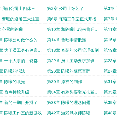
章 我们公司上四休三
第2章 公司上综艺了
第3章
章 曹旺的避暑三大法宝
第6章 陈曦工作室正式开播
第7章
章 心累的陈曦
第10章 和陈曦比起来曹旺简
第11
直不是人
3章 陈曦公司做什么的
第14章 曹旺事情败露
第15
7章 为了员工身心健康不
第18章 奇葩的公司管理条例
第19
加班
1章 一个人事的工资都这
第22章 员工主动要求加班
第23
5章 陈曦的想法
第26章 陈曦的慷慨言辞
第27
9章 陈曦的眼光
第30章 原神的制作
第31
3章 热点持续升级
第34章 有刺头要曝光扶耀玻
第35
璃
乐祸曹
7章 新的一期目开播了
第38章 陈曦的理念问题
第39
1章 陈曦工作室的新游戏
第42章 游戏风水师陈曦
第43