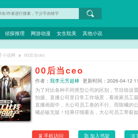
侦探推理
网游动漫
女生耽美
其他小说
千小说网
>
00后当ceo
00后当ceo
作者：
我李元芳超棒
更新时间：2026-04-12 11
为了对比各种不同类型公司的区别，节目组设
拍摄。直播公司里日常工作场景，看谁家员工
直播画面中，大公司员工卷的不行。而陈曦的
手机访问
加入书架