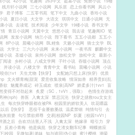
鼎小说
42小说
笔趣阁
263中文
盗墓小说
免费小说
19楼
残月轩小说网
三七小说网
风乐居
恋上你看书网
风云小
学
君子博客
二五零书苑
笔下中文
九曲小说
香玲小说
小说
夏日小说
大文学
大语文
琪琪中文
日通小说网
无
康小说
去读笔
技术阅读
少年文学
19楼小说
香书文学
言情
青豆小说网
天翼中文
悠悠小说
我去读
笔趣阁IO
笔
说网
发发小说网
纳兰小说
陛下看书
五五小说都
五五小
网
8P小说
晨曦小说网
BL鲤鱼
天籁小说网
骑士文学
BL
说
大学士
三六六小说网
未来小说网
一夜书库
麒麟中文
墟小说
圣墟小说
泉州小说网
放松文学
放松中文
最新小
丁阅读
乡村小说
八戒文学网
子叶小说
吞噬小说网
顶点
文
并读小说
八楼文学
青青中文
看书站
晨曦小说网
小说
咬你|1v1
天生尤物【快穿】
女配她只想上床(快穿)
优质
np
文火煨青梅|甜宠
爱意收集攻略
情深如兽
精养贵妇|乱
香欲
魅魔养成记
碎玉成欢
喷泉|高NP
娇柔多汁|1vv1
盲
然变得不对劲起来
炙爱（SC，1vV1，强取）
色情生存游戏
神(nph)
兽医
入禽太深
禁忌沉沦
快穿之拯救rou文女主
人生
每次快穿睁眼都在被PA
校园里的娇软美人
吹花嚼蕊
统以后【快穿】
恶役千金屡败屡战
温柔禁锢
纯情勾引
去
炮灰前妻
勾引禁欲师尊
交易|校园NP
炽夏［校园1vV1］
醉酒之后
合欢功法害人不浅
入禽太深
艳嫁录
暗引力
穿
妻
反差小青梅
他是疯批
快穿之渣女翻车纪事
蝴蝶效应
下|校园
见微知著|弟妹
知与谁同|伪公媳
蜜汁樱桃
潮晕