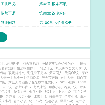
章 固执己见
第92章 根本不敢
章 依然不屑
第96章 议论纷纷
章 健康问题
第100章 人性化管理
东亚共融圈地图
願天官祿願
神秘复苏黑色信件的作用
破天
抚养费短剧
猛虎嗅蔷薇下一句是什么
弑天神帝全文阅读
天
阅读
职场背德文
逍遥皇子完本
天官同人
天官OP文
穿成
大佬一手拿枪一手奶酒晚笙
破天荒来历
末世大佬手撕白莲
阅读
末世大佬她撕了花瓶剧本免费阅读
023小说网
263中
三四中文
恋上你看书
七八小说
顶点小说
春夏中文
帝国
红色文学
爱看文学
金瓜小说
3Q中文
中文小说
可心文学
趣阁
笔趣阁
顶点小说
冰雪小说
泼墨中文
全本小说
山河
瓜瓜小说
青豆小说
骑士小说
笔趣小说
星星小说
元宝小