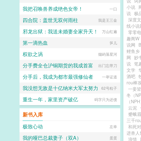
说
词
小说
我把召唤兽养成绝色女帝！
一口
说
极
四合院：盖世无双何雨柱
深度
我是王三金
线小说
邪龙出狱：我送未婚妻全家升天！
万山红遍
零零
趣阁W
第一滴热血
笋儿
说网
鲤鱼乡
权欲之涡
烟屿落星河
网
妙
说
笔
分手费全仓沪铜期货的我成首富
出门忘带刀
文学
分手后，我成为都市最强修仙者
酒吧
一举证道
rou棒
我没想无敌是十亿纳米大军太努力
62号粒子
一妾皆
冬（N
重生一年，家里资产破亿
码字只为还债
（NPH
云泥
新书入库
蹙蛾眉
三千r
极致心动
和死
左幸
进兽人
我的哑巴总裁妻子（双A）
蛋蛋
浪情