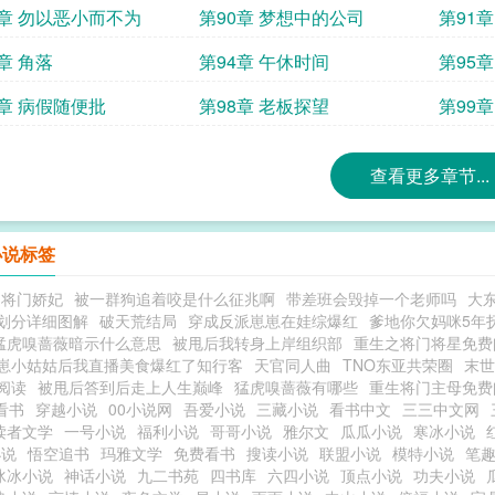
9章 勿以恶小而不为
第90章 梦想中的公司
第91
章 角落
第94章 午休时间
第95
7章 病假随便批
第98章 老板探望
第99
查看更多章节...
小说标签
之将门娇妃
被一群狗追着咬是什么征兆啊
带差班会毁掉一个老师吗
大
划分详细图解
破天荒结局
穿成反派崽崽在娃综爆红
爹地你欠妈咪5年
猛虎嗅蔷薇暗示什么意思
被甩后我转身上岸组织部
重生之将门将星免费
崽小姑姑后我直播美食爆红了知行客
天官同人曲
TNO东亚共荣圈
末世
阅读
被甩后答到后走上人生巅峰
猛虎嗅蔷薇有哪些
重生将门主母免费
看书
穿越小说
00小说网
吾爱小说
三藏小说
看书中文
三三中文网
读者文学
一号小说
福利小说
哥哥小说
雅尔文
瓜瓜小说
寒冰小说
小说
悟空追书
玛雅文学
免费看书
搜读小说
联盟小说
模特小说
笔
冰冰小说
神话小说
九二书苑
四书库
六四小说
顶点小说
功夫小说