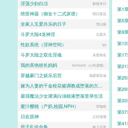
淫荡少妇白洁
豺狼末日
牙尖嘴利。可是，这样的背后，却是
第1
敏感脆弱的心，她的未来，何去何
绝世神器（御女十二式床谱）
明日落花
从？年华三色堇，当她们相遇，人生
的轨迹不再顺从那青春的过往，不为
第5
全家人互爱共乐的日子
雪山狼
盛宴，只为祭奠...
第9
斗罗大陆4龙神淫
文霸天
第1
性奴系统（淫神空间）
lyy
斗罗大陆之双生淫魂
第1
未曾闻名
我的美艳校长妈妈
允许
biohazrd（心伤遗憾）
第2
穿越豪门之娱乐后宫
我爱慕容淑
么高
第2
嫁为人妻的千金校花被调教成堕落的欠肏肥臀母猪
第2
最强魔法少女灌满白浊精液堕落受孕生活
yeqingxuan
第3
蜜汁樱桃（产奶,校园,NPH）
水少多文酱
苦咖啡
第3
日在原神
正经璢璃
第4
母子乱伦合集
敏儿不觉