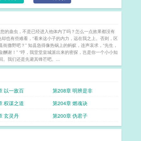
？您的蛊虫，不是已经进入他体内了吗？怎么一点效果都没有
脸色却也有些难看，“看来这小子的内力，远在我之上。否则，区
县衙撒野吧？” 知县急得像热锅上的蚂蚁，连声哀求，“先生，
酬谢！” “哼，我堂堂皇城派出来的密探，岂是你一个小小知
。我们还是先避其锋芒吧。...
章 以一敌百
第208章 明辨是非
章 权谋之道
第204章 燃魂诀
章 玄灵丹
第200章 伪君子