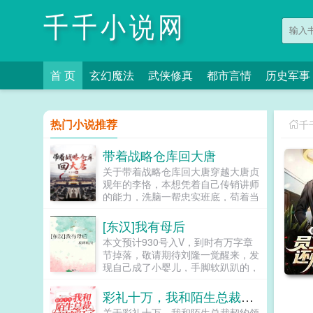
千千小说网
首 页
玄幻魔法
武侠修真
都市言情
历史军事
热门小说推荐
千
带着战略仓库回大唐
关于带着战略仓库回大唐穿越大唐贞
观年的李恪，本想凭着自己传销讲师
的能力，洗脑一帮忠实班底，苟着当
个不起眼的小王爷。谁知道穿越八年
后，却发现自己还带来了一整个国家
[东汉]我有母后
战略储备仓库。于是李恪彻底放飞了
本文预计930号入V，到时有万字章
自我，要当就得当个天不怕地不怕的
节掉落，敬请期待刘隆一觉醒来，发
逍遥王爷！先整个报纸，刷刷名声。
现自己成了小婴儿，手脚软趴趴的，
再整个炼铁厂，掌控大唐钢铁炼制，
被人抱着走向皇帝宝座。刘隆已经预
从世家手里抢抢钱。接着为天下工匠
料到自己的结局，是被推翻呢，还是
彩礼十万，我和陌生总裁契约领证了
和府兵谋个福利，团结一切可团结之
被推翻呢。躺平，毁灭吧。等等，他
人。当长孙老阴人想要针对李恪的时
关于彩礼十万，我和陌生总裁契约领