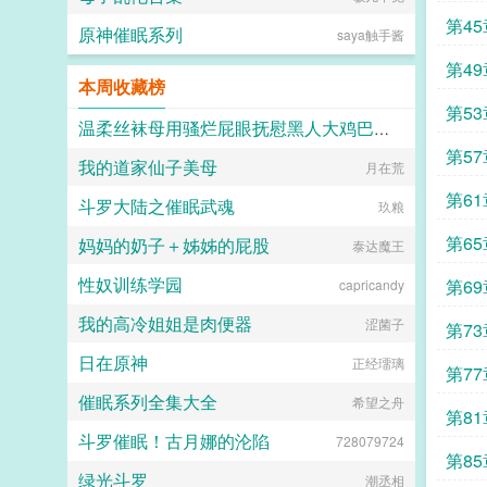
第4
原神催眠系列
saya触手酱
第4
本周收藏榜
第5
温柔丝袜母用骚烂屁眼抚慰黑人大鸡巴的淫乱群交摄影记录
第5
我的道家仙子美母
月在荒
佚名
第6
斗罗大陆之催眠武魂
玖粮
第6
妈妈的奶子＋姊姊的屁股
泰达魔王
性奴训练学园
第6
capricandy
我的高冷姐姐是肉便器
涩菌子
第7
日在原神
正经璢璃
第7
催眠系列全集大全
希望之舟
第8
斗罗催眠！古月娜的沦陷
728079724
第8
绿光斗罗
潮丞相