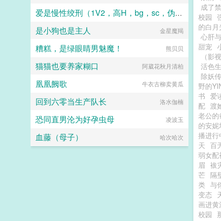
成了
爱是慢性绞刑（1V2，高H，bg，sc，伪骨科）
校园
的白月
是小狗也是主人
金星魔羯
龙华
心肝
甜宠
糟糕，是绿眼睛男魅魔！
熊贝贝
（影
猫猫也要养家糊口
活色生
阿葳花秋月清柏
除妖传|
凰凰阙歌
牛衣古柳卖黄瓜
野的Y
书
爱
回到六零当生产队长
洛水伽楠
配
渡
老公的
恐同直男沦为好孕虫母
凌波玉
的安妮
播进行
血藤（母子）
哈次哈次
天
百
弱女配
眉
袚
芒
隔
类
与
变态
画进黄
校园