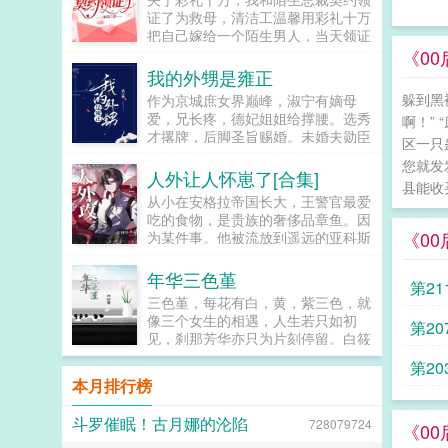
的母后...
候，却发现，除了朝堂之上，外面已
证了为救母，清洁工温馨用彩礼十万
经都是李恪了。等李恪搞定一切，可
把自己嫁给一个陌生男人，当天领证
以彻底逍遥的时候。李世民恪儿啊，
了。他是堂堂总裁，却扮丑扮穷，骑
《00
朕已经封你当太子了。李恪别啊，那
着一辆破自行车就来领证。都说防火
我的外甥是雍正
个皇帝，狗都不当。...
防盗防闺蜜，可她天天就防他。喂！
躲到黑
作为京城庶女界巅峰，淑宁有嫡母
女人，吃了臭豆腐必须刷牙！喂！女
爱，兄长疼，德妃姐姐给撑腰。选秀
啊！”
人，马桶用了要消毒呀！有人说，总
才撂牌，后脚圣旨赐婚。未婚夫勋臣
裁大人一表人才，不近女色，是南城
区一只
之后，天子近臣，还对她情有独钟。
所有女人的梦中情人。而她说，他粗
您就发
众人艳羡，淑宁也觉得自己有福。直
人外让人怀崽了[合集]
狂丑陋，又穷又闷骚直到真相大白
县能收
到她点亮了预知梦的金手指，才知道
天，温馨，你家老公的胡子飞了！
从小在安格拉帝国长大，王警官最爱
金龟婿眼...
天，温馨，你家老公脸上的刀疤移位
吃的食物，是贵族的奢侈品章鱼。因
了！天，温馨你家老公开的竟然是迈
《00
为某件事。他被流放到遥远的亚科斯
巴赫！天，你家老公不是助理，他才
海域。这里盛产章鱼。刚到第一天，
是总裁！温馨看着人群中簇拥的俊美
岛上发生血案。法医诊断死因非人
年华三色堇
第2
男人，攥紧拳头...
为，而应该来自某种纲足科海洋软体
三色堇，每花有白，黄，紫三色，就
动物...
像三个女生的相遇，人生若只如初
第2
见，刹那芳华亦只为片刻停留。白筱
筱，灵气，纯净。爸爸的离世，给她
第2
的生活造成了持久的影响，乔宇的相
本月排行榜
伴，在她内心激起了怎样的涟漪？黄
安奕，活泼，开朗。但妈妈长期的错
斗罗催眠！古月娜的沦陷
728079724
误教育方式，歇斯底里的争吵，她选
《00
择了什么样的未来？紫迟央，博学，