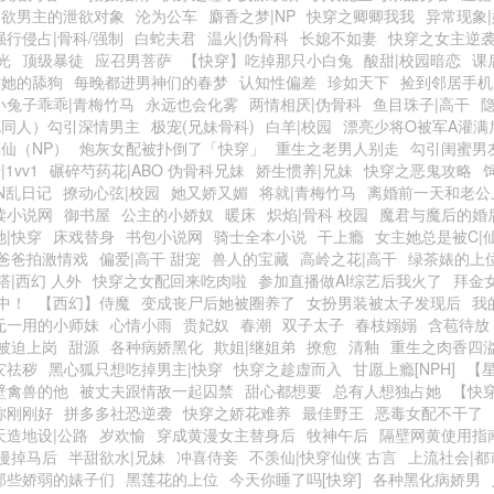
禁欲男主的泄欲对象
沦为公车
麝香之梦|NP
快穿之卿卿我我
异常现象
强行侵占|骨科/强制
白蛇夫君
温火|伪骨科
长媳不如妻
快穿之女主逆
光
顶级暴徒
应召男菩萨
【快穿】吃掉那只小白兔
酸甜|校园暗恋
课
与她的舔狗
每晚都进男神们的春梦
认知性偏差
珍如天下
捡到邻居手机
小兔子乖乖|青梅竹马
永远也会化雾
两情相厌|伪骨科
鱼目珠子|高干
视同人）勾引深情男主
极宠(兄妹骨科)
白羊|校园
漂亮少将O被军A灌满
仙（NP）
炮灰女配被扑倒了「快穿」
重生之老男人别走
勾引闺蜜男友
1vv1
碾碎芍药花|ABO 伪骨科兄妹
娇生惯养|兄妹
快穿之恶鬼攻略
IN乱日记
撩动心弦|校园
她又娇又媚
将就|青梅竹马
离婚前一天和老公
读小说网
御书屋
公主的小娇奴
暖床
炽焰|骨科 校园
魔君与魔后的婚
她|快穿
床戏替身
书包小说网
骑士全本小说
干上瘾
女主她总是被C|
爸爸拍激情戏
偏爱|高干 甜宠
兽人的宝藏
高岭之花|高干
绿茶婊的上
塔|西幻 人外
快穿之女配回来吃肉啦
参加直播做AI综艺后我火了
拜金
中！
【西幻】侍魔
变成丧尸后她被圈养了
女扮男装被太子发现后
我
无一用的小师妹
心情小雨
贵妃奴
春潮
双子太子
春枝嫋嫋
含苞待放
被迫上岗
甜源
各种病娇黑化
欺姐|继姐弟
撩愈
清釉
重生之肉香四
灾祛秽
黑心狐只想吃掉男主|快穿
快穿之趁虚而入
甘愿上瘾[NPH]
【星
壁禽兽的他
被丈夫跟情敌一起囚禁
甜心都想要
总有人想独占她
【快
你刚刚好
拼多多社恐逆袭
快穿之娇花难养
最佳野王
恶毒女配不干了
天造地设|公路
岁欢愉
穿成黄漫女主替身后
牧神午后
隔壁网黄使用指
漫掉马后
半甜欲水|兄妹
冲喜侍妾
不羡仙|快穿仙侠 古言
上流社会|都
那些娇弱的婊子们
黑莲花的上位
今天你睡了吗[快穿]
各种黑化病娇男