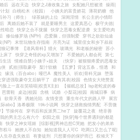
|婚后
远在天边
快穿之J液收集之旅
女配她只想被渣
燥雨|
袭计划
白桃松木（校园）
小姨夫的富贵娇花
薄荷奶糖
他
后补习（师生）
绿茶婊的上位
深闺淫情
长公主的小情郎
后
离婚后她不装了
就是要睡男主
这爱真恶心
极守夫德|
隐性暗恋
快穿之合不拢腿
快穿之恶毒女配逆袭
女主爱吃肉
后
修仙修罗场 (NPH)
恋爱脑，但强制爱
穿书之欲欲仙途
(NP)
末世玩物生存指南
月亮为证
城里侄女和乡下叔叔
饲狼记事簿
【港风骨科】猎火
玻璃光
和老板的秘密
苏小
上床了
快穿之奇怪的xp又增加了
不爱她的人都会死
第七
后生活
情难自禁|小姨子×姐夫
（快穿）被狠狠疼爱的恶毒女
仙侠
贰拾|强取豪夺
梨汁软糖
【五梦】背这五条，悟透
和
位
缘浅（百合abo）哑巴A
魔性美人
祈欢|骨科兄妹
堕落
女穿进强取豪夺文后躺平了
虚有其表|校园
色情女大绝赞直
的脸上一直在笑嘻嘻|权贵X主妇
【催眠总攻】lsp老蛇皮的春
芭蕾鞋
桌边|校园
含桃
试婚
小梨花|校园
南城旧事
病
溢
欲骨天香
诱她沦陷
友情变质
重生年代文的路人甲
展宫
际abo】洛希极限
19k小说网
快穿之拯救痴情男配
不啻微
穿】节操何在
穿书后和反派男二he了
旋覆花之夜
绝非善
我的男主怎么有六个
炽阳之痕
[快穿]每个世界遇到的都是
南
快穿之神女瑶姬
[综影视]男神总想C哭她
把发小的弟弟
市权斗
她撩人不自知
她知道我人人可C
吃两口又怎么了呢|
人生存盘失效后
有妻徒刑
只想要你的保护而已
权倾天下