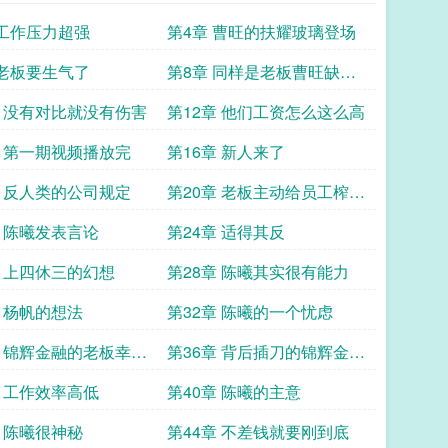
 工作压力超强
第4章 曹旺的扶耀玻璃登场
 老板要生气了
第8章 同样是老板曹旺缺了
德
章 没有对比就没有伤害
第12章 他们工资怎么这么高
章 第一期视频播放完
第16章 新人来了
章 反人类的公司规定
第20章 老板主动给员工榨果
汁
章 陈曦发表言论
第24章 适得其反
章 上四休三的幻想
第28章 陈曦其实很有能力
章 杨帆的想法
第32章 陈曦的一个忧虑
章 锦辉金融的老板幸灾
第36章 背后插刀的锦辉金融
旺
老板
章 工作效率高低
第40章 陈曦的主意
章 陈曦很神秘
第44章 不差钱就要刚到底