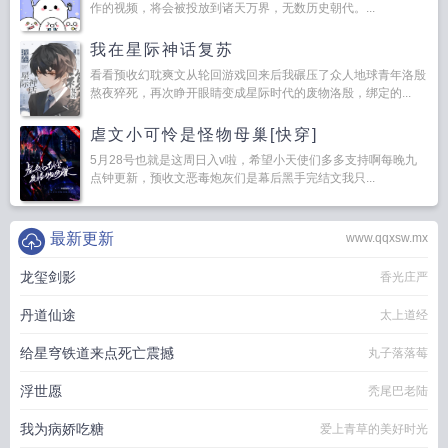
作的视频，将会被投放到诸天万界，无数历史朝代。...
我在星际神话复苏
看看预收幻耽爽文从轮回游戏回来后我碾压了众人地球青年洛殷
熬夜猝死，再次睁开眼睛变成星际时代的废物洛殷，绑定的...
虐文小可怜是怪物母巢[快穿]
5月28号也就是这周日入v啦，希望小天使们多多支持啊每晚九
点钟更新，预收文恶毒炮灰们是幕后黑手完结文我只...
最新更新
www.qqxsw.mx
龙玺剑影
香光庄严
丹道仙途
太上道经
给星穹铁道来点死亡震撼
丸子落落莓
浮世愿
秃尾巴老陆
我为病娇吃糖
爱上青草的美好时光