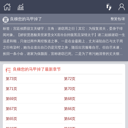
良梯您的马甲掉了
整笼包
/著
标签：宫廷侯爵甜文关键字：主角：谢窈周之衍┃其它：为报复渣夫，委身于绯
闻对象。【娇软贤惠貌美世家贵女X清冷自持腹黑且深情太子】谢二姑娘谢窈一生
温柔和顺，只做过两件离经叛道之事。一是在金銮殿上，丈夫诬陷自己与太子周
之衍有染时，她当众道出自己仍是完璧之身，随后出宫服毒自尽。但自尽未遂，
捡回一条小命，谢家为保颜面，宣称谢窈已死。二是为了将污她清誉的丈夫狠狠
踩在脚下，谢窈索性破罐子破摔，隐瞒身份，使尽浑身解数成为周之衍的侍妾。
她一改平日温婉，亲自献舞，回眸一笑百媚生。太子却嗤笑一声，神色冷淡。谢
良梯您的马甲掉了
最新章节
窈惊得跪在地上，谁知清冷自持的太子伸手扶她起来，而后离去。
良娣您的马甲
第73页
第72页
掉了txt
良娣您的马甲掉了资源
良娣您的马甲掉了寄欢
良娣您的马甲掉了 百
度
良娣你的马甲又掉了
良娣你马甲又掉了
良娣您的马甲掉了全文阅读
良梯您
第71页
第70页
的马甲掉了
良娣你的马甲掉了百度
良嫡你的马甲掉了
良娣您的马甲掉了笔趣
阁
良娣您的马甲掉了作者整笼包
良娣你马甲掉了
良娣您的马甲掉了TXT
良娣
第69页
第68页
您的马甲掉了番外
良娣你的马甲掉了txt
良悌你的马甲掉了
良娣你的马甲掉
第67页
第66页
了
良娣您的马甲掉了全文免费阅读无错版
良娣您的马甲掉了全文免费阅读
良娣
你的马甲
第65页
第64页