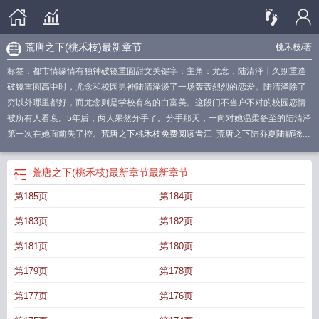
荒唐之下(桃禾枝)最新章节
桃禾枝
/著
标签：都市情缘情有独钟破镜重圆甜文关键字：主角：尤念，陆清泽┃久别重逢
破镜重圆高中时，尤念和校园男神陆清泽谈了一场轰轰烈烈的恋爱。陆清泽除了
穷以外哪里都好，而尤念则是学校有名的白富美。这段门不当户不对的校园恋情
被所有人看衰。5年后，两人果然分手了。分手那天，一向对她温柔备至的陆清泽
第一次在她面前失了控。
荒唐之下桃禾枝免费阅读晋江
荒唐之下陆乔夏陆靳骁免
费阅读
荒唐之下推文
荒唐之下晋江市文学城
荒唐之下晋江
荒唐之下桃禾枝百
度
荒唐之下在线阅读
荒唐之下番外
荒唐之下简介
荒唐之下全文免费阅读晋
荒唐之下(桃禾枝)最新章节
最新章节
江
荒唐之下全文免费阅读桃禾枝
荒唐之下 剧透
荒唐之下乔夏陆靳骁
荒唐之下
第185页
第184页
乔夏陆靳骁最新章节更新时
荒唐之下好看吗
荒唐之下乔夏陆佳萱
荒唐之下逆水
寒
荒唐之下电子书TXT
荒唐之下陆清泽全文免费阅读
荒唐之下(桃禾枝)最新章
第183页
第182页
节
荒唐之下乔夏
荒唐之下讲的什么
荒唐之下相似剧情的
荒唐之下乔夏免费阅
读
荒唐之下2k
荒唐之下桃禾枝讲的什么
荒唐之下by尤念
荒唐之下桃禾枝讲了
第181页
第180页
什么
荒唐之下盘
荒唐之下桃禾枝免费阅读
荒唐之下类似的
荒唐之下TXT
荒唐
第179页
第178页
之下陆靳骁乔夏
荒唐 之下
荒唐之下全文免费阅读晋江手机版
荒唐之下全文免
费阅读桃禾枝百度
荒唐之下全文阅读桃禾枝
荒唐之下免费
荒唐之下 作者桃禾
第177页
第176页
枝
荒唐之下免费阅读
荒唐之下桃禾枝
荒唐之下 乔夏
荒唐之下晋江文学城
荒