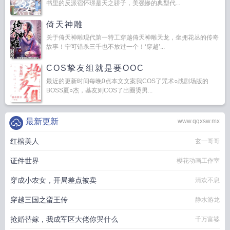
书里的反派宿怀璟是天之骄子，美强惨的典型代...
倚天神雕
关于倚天神雕现代第一特工穿越倚天神雕天龙，坐拥花丛的传奇
故事！宁可错杀三千也不放过一个！‘穿越’...
COS挚友组就是要OOC
最近的更新时间每晚0点本文文案我COS了咒术○战剧场版的
BOSS夏○杰，基友则COS了出圈烫男...
最新更新
www.qqxsw.mx
红棺美人
玄一哥哥
证件世界
樱花动画工作室
穿成小农女，开局差点被卖
清欢不息
穿越三国之蛮王传
静水游龙
抢婚替嫁，我成军区大佬你哭什么
千万富婆