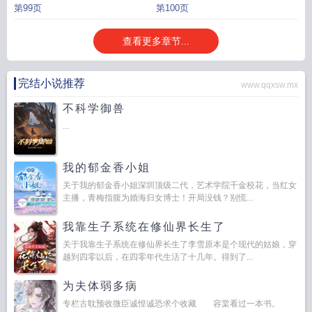
第99页
第100页
查看更多章节...
完结小说推荐
www.qqxsw.mx
不科学御兽
...
我的郁金香小姐
关于我的郁金香小姐深圳顶级二代，艺术学院千金校花，当红女
主播，青梅指腹为婚海归女博士！开局没钱？别慌...
我靠生子系统在修仙界长生了
关于我靠生子系统在修仙界长生了李雪原本是个现代的姑娘，穿
越到四零以后，在四零年代生活了十几年。得到了...
为夫体弱多病
专栏古耽预收微臣诚惶诚恐求个收藏 容棠看过一本书。