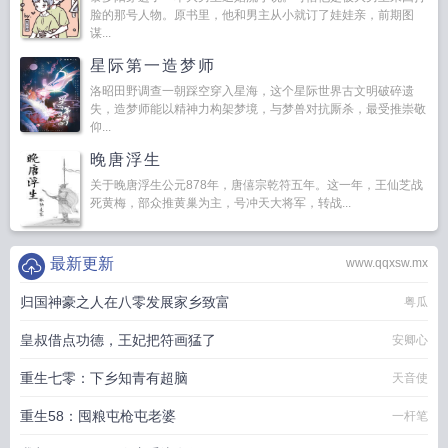
脸的那号人物。原书里，他和男主从小就订了娃娃亲，前期图
谋...
星际第一造梦师
洛昭田野调查一朝踩空穿入星海，这个星际世界古文明破碎遗
失，造梦师能以精神力构架梦境，与梦兽对抗厮杀，最受推崇敬
仰...
晚唐浮生
关于晚唐浮生公元878年，唐僖宗乾符五年。这一年，王仙芝战
死黄梅，部众推黄巢为主，号冲天大将军，转战...
最新更新
www.qqxsw.mx
归国神豪之人在八零发展家乡致富
粤瓜
皇叔借点功德，王妃把符画猛了
安卿心
重生七零：下乡知青有超脑
天音使
重生58：囤粮屯枪屯老婆
一杆笔