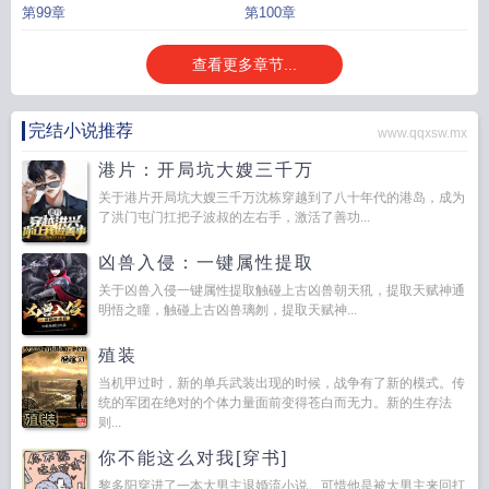
第99章
第100章
查看更多章节...
完结小说推荐
www.qqxsw.mx
港片：开局坑大嫂三千万
关于港片开局坑大嫂三千万沈栋穿越到了八十年代的港岛，成为
了洪门屯门扛把子波叔的左右手，激活了善功...
凶兽入侵：一键属性提取
关于凶兽入侵一键属性提取触碰上古凶兽朝天犼，提取天赋神通
明悟之瞳，触碰上古凶兽璃刎，提取天赋神...
殖装
当机甲过时，新的单兵武装出现的时候，战争有了新的模式。传
统的军团在绝对的个体力量面前变得苍白而无力。新的生存法
则...
你不能这么对我[穿书]
黎多阳穿进了一本大男主退婚流小说。可惜他是被大男主来回打