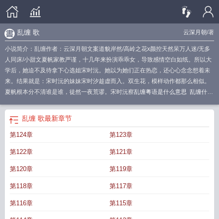
乱缠 歌
云深月朝
/著
小说简介：乱缠作者：云深月朝文案道貌岸然/高岭之花x颜控天然呆万人迷/无多
人同床/小甜文夏帆家教严谨，十几年来扮演乖乖女，导致感情空白如纸。所以大
学后，她迫不及待拿下心选姐宋时沅。她以为她们正在热恋，还心心念念想着未
来。结果就是：宋时沅的妹妹宋时汐趁虚而入。双生花，模样动作都那么相似。
夏帆根本分不清谁是谁，徒然一夜荒谬。宋时沅察
乱缠粤语是什么意思
乱缠什么
意思
乱缠是什么歌
乱缠结局是什么
乱缠繁体字
乱缠粤语读音
乱缠 歌
乱缠陆
为渔讲什么
乱缠陆小渔
乱缠是什么意思广东话
乱缠陆为渔
乱缠歌词
乱缠是什
乱缠 歌
最新章节
么意思
乱缠粤语怎么打字
乱缠陈奕迅 歌词的含义是什么
但我想和你乱缠
乱缠
第124章
第123章
gl 笔趣阁
乱缠表情包
我信与你继续乱缠
第122章
第121章
第120章
第119章
第118章
第117章
第116章
第115章