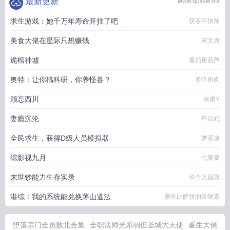
最新更新
www.qqxsw.mx
求生游戏：她千万年寿命开挂了吧
茯苓不加辣
美食大佬在星际只想赚钱
宋文唐
诡棺神墟
番茄唐葫芦
奥特：让你搞科研，你养怪兽？
多吃肉肉
顾忘西川
余虞Y
妻瘾沉沦
严以妃
全民求生，获得D级人员模拟器
梦茶凉
综影视九月
七夏夏
末世钞能力生存实录
你个大赑屃
港综：我的系统能兑换茅山道法
爱吃比萨饼的常晓素
堕落宗门全员败北合集
全职法师光系弱但圣城大天使
重生大佬