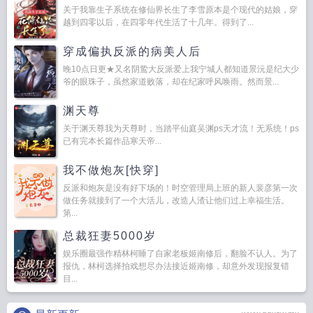
关于我靠生子系统在修仙界长生了李雪原本是个现代的姑娘，穿
越到四零以后，在四零年代生活了十几年。得到了...
穿成偏执反派的病美人后
晚10点日更★又名阴鸷大反派爱上我宁城人都知道景沅是纪大少
爷的眼珠子，虽然家道败落，却在纪家呼风唤雨。然而景...
渊天尊
关于渊天尊我为天尊时，当踏平仙庭吴渊ps天才流！无系统！ps
已有完本长篇作品寒天帝...
我不做炮灰[快穿]
反派和炮灰是没有好下场的！时空管理局上班的新人裴彦第一次
做任务就接到了一个大活儿，改造人渣让他们过上幸福生活。
第...
总裁狂妻5000岁
娱乐圈最强作精林柯睡了自家老板姬南修后，翻脸不认人。为了
报仇，林柯选择拍戏想尽办法接近姬南修，却意外发现报复错
目...