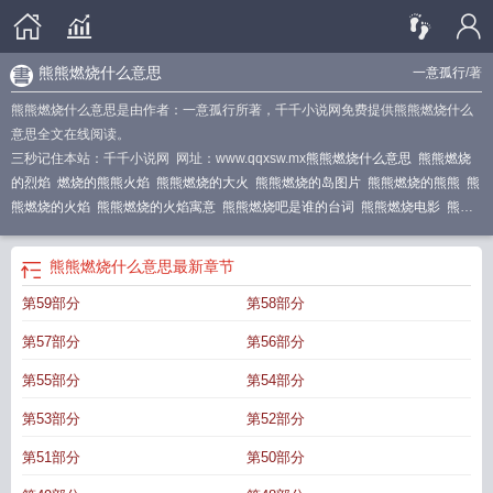
熊熊燃烧什么意思
一意孤行
/著
熊熊燃烧什么意思是由作者：一意孤行所著，千千小说网免费提供熊熊燃烧什么
意思全文在线阅读。
三秒记住本站：千千小说网 网址：www.qqxsw.mx
熊熊燃烧什么意思
熊熊燃烧
的烈焰
燃烧的熊熊火焰
熊熊燃烧的大火
熊熊燃烧的岛图片
熊熊燃烧的熊熊
熊
熊燃烧的火焰
熊熊燃烧的火焰寓意
熊熊燃烧吧是谁的台词
熊熊燃烧电影
熊熊
燃烧的熊怎么写
熊熊燃烧的灵魂
熊熊燃烧的激情
熊熊燃烧的火的视频
熊熊燃
烧的热情
熊熊燃烧什么意思?
熊熊燃烧是什么意思
熊熊燃烧的火把
熊熊燃烧的
熊熊燃烧什么意思
最新章节
火炬
熊熊燃烧吧
熊燃烧的火焰
熊熊燃烧还是熊熊燃烧
熊熊燃烧的熊是哪个
第59部分
第58部分
熊
熊熊燃烧的爱
熊熊燃烧的怒火
熊熊燃烧的火炉
熊熊燃烧的欲望
熊熊燃烧的
火焰的图片
熊熊燃烧的梦想
熊熊燃烧的火焰歌曲
熊熊燃烧的篝火
熊熊燃烧的
第57部分
第56部分
岛馆藏
熊熊燃烧的火
熊熊燃烧动漫
熊熊燃烧的熊熊什么意思
熊熊燃烧火焰
熊
熊燃烧的火绘本
熊熊燃烧的厉害在哪里玩
第55部分
第54部分
第53部分
第52部分
第51部分
第50部分