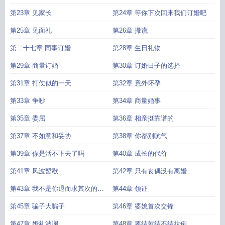
第23章 见家长
第24章 等你下次回来我们订婚吧
第25章 见面礼
第26章 撒谎
第二十七章 同事订婚
第28章 生日礼物
第29章 商量订婚
第30章 订婚日子的选择
第31章 打仗似的一天
第32章 意外怀孕
第33章 争吵
第34章 商量婚事
第35章 委屈
第36章 相亲挺靠谱的
第37章 不如意和妥协
第38章 你都别吭气
第39章 你是活不下去了吗
第40章 成长的代价
第41章 风波暂歇
第42章 只有丧偶没有离婚
第43章 我不是你退而求其次的选
第44章 领证
择
第45章 骗子大骗子
第46章 婆媳首次交锋
第47章 婚礼波澜
第48章 要结就结不结拉倒