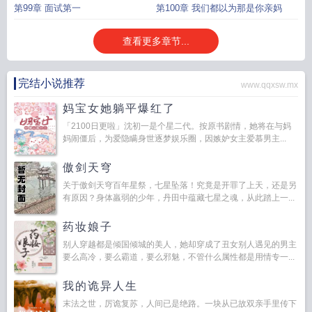
住
第99章 面试第一
第100章 我们都以为那是你亲妈
查看更多章节...
完结小说推荐
www.qqxsw.mx
妈宝女她躺平爆红了
「2100日更啦」沈初一是个星二代。按原书剧情，她将在与妈
妈闹僵后，为爱隐瞒身世逐梦娱乐圈，因嫉妒女主爱慕男主...
傲剑天穹
关于傲剑天穹百年星祭，七星坠落！究竟是开罪了上天，还是另
有原因？身体羸弱的少年，丹田中蕴藏七星之魂，从此踏上一...
药妆娘子
别人穿越都是倾国倾城的美人，她却穿成了丑女别人遇见的男主
要么高冷，要么霸道，要么邪魅，不管什么属性都是用情专一...
我的诡异人生
末法之世，厉诡复苏，人间已是绝路。一块从已故双亲手里传下