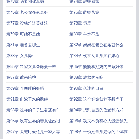
第73章 我要和你离婚
第74章 辞职回家
第75章 老公你在家真好
第76章 辞职风波
第77章 没钱难道英雄汉
第78章 策反
第79章 可她不是她
第80章 羊水不足
第81章 准备去哪生
第82章 妈妈在老公在她就什么都
不怕
第83章 女儿降生
第84章 伤在女儿身疼在娘心
第85章 希望女儿像藤蔓一样
第86章 婆婆和她妈的关系好像也
很微妙
第87章 谁来陪护
第88章 难熬的夜晚
第89章 昨晚睡的好吗
第90章 久违的自由
第91章 血浓于水的羁绊
第92章 这个好媳妇她不想当了
第93章 这样的日子过着还有什么
第94章 找到合适的位置和方式
意思
第95章 没有边界的善意让她很不
第96章 功夫不负有心人遥遥领先
舒服
第97章 关键时候还是一家人靠得
第98章 一份她量身定做的面试稿