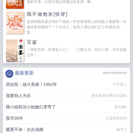
来的手表，让苏午得以穿梭过去未来。断...
我不做炮灰[快穿]
反派和炮灰是没有好下场的！时空管理局上班的新人裴彦第一次
做任务就接到了一个大活儿，改造人渣让他们过上幸福生活。
第...
宝鉴
一局安百变，叵测是人心！ 三教九流，五行三家，尽在宝鉴
之中！...
最新更新
www.qqxsw.mx
四合院：战斗英雄！1962年
可乐道人
我爱助人为乐
爱吃素炒四季豆的瑟煊
顾小姐和沈小姐她们变弯了
想念桃o
股市30年
古道西风仗剑
暖爱不休：步步成婚
减木兰