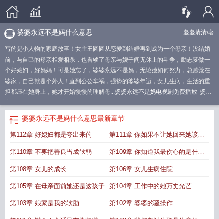
婆婆永远不是妈什么意思
蔓蔓清清
/著
写的是小人物的家庭故事！女主王圆圆从恋爱到结婚再到成为一个母亲！没结婚
前，与自己的母亲相爱相杀，也看够了母亲与嫂子间无休止的斗争，励志要做一
个好媳妇，好妈妈！可是她忘了，婆婆永远不是妈，无论她如何努力，总感觉在
婆家，自己就是个外人！直到公公车祸，强势的婆婆年迈，女儿生病，生活的重
担都压在她身上，她才开始慢慢的理解母...
婆婆永远不是妈电视剧免费播放
婆婆
永远不是妈文案
婆婆永远不是妈妈
婆婆永远不是妈媳妇永远是外人
婆婆永远不
是妈的文案
婆婆就是婆婆永远不是妈
婆婆永远不是妈说说句子
婆婆永远不是妈
婆婆永远不是妈什么意思
最新章节
免费观看第一集
婆婆终究不是妈
婆婆永远不是妈演员表
婆婆永远不是妈免费观
第112章 好媳妇都是夸出来的
第111章 你如果不让她回来她该去
看全集
婆婆永远不是妈电视剧
婆婆永远不是妈什么意思
真是一点不假
婆婆始
终不是妈上一句
婆婆永远不会是妈妈
婆婆永远不是妈的句子
真是一点不假的说
哪
第110章 不要把善良当成软弱
第109章 你知道我最伤心的是什么
说
婆婆永远不是妈的前一句
婆婆永远不是妈大结局
婆婆永远不是妈图片
吗
第108章 女儿的成长
第106章 女儿生病住院
第105章 在母亲面前她还是这孩子
第104章 工作中的她万丈光芒
第103章 娘家是我的软肋
第102章 婆婆的骚操作