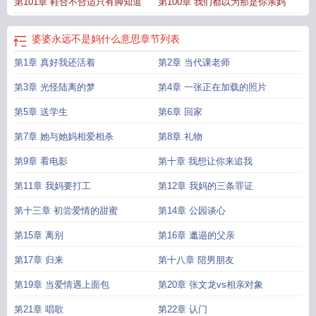
第101章 鞋合不合适只有脚知道
第100章 我们都以为那是你亲妈
婆婆永远不是妈什么意思
章节列表
第1章 真好我还活着
第2章 当代课老师
第3章 光怪陆离的梦
第4章 一张正在加载的照片
第5章 送学生
第6章 回家
第7章 她与她妈相爱相杀
第8章 礼物
第9章 看电影
第十章 我想让你来追我
第11章 我妈要打工
第12章 我妈的三条罪证
第十三章 初尝爱情的甜蜜
第14章 公园谈心
第15章 离别
第16章 邋遢的父亲
第17章 归来
第十八章 陪男朋友
第19章 当爱情遇上面包
第20章 张文龙vs相亲对象
第21章 唱歌
第22章 认门