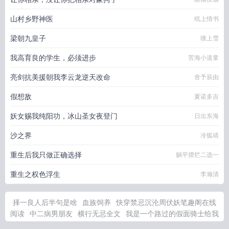
山村乡野神医
纸上情书
梁朝九皇子
骓上雪
我高育良的学生，必须进步
苦海小道童
亮剑抗美援朝我李云龙逆天改命
舍予辰由
假想敌
夏诺多吉
妖女赐我纯阳功，冰山圣女夜登门
日出东海
沙之界
冷狐靖
重生后我只做正确选择
躺平摆烂二选一
重生之权色浮生
李瀚清
择一良人后半句是啥
血族饲养
快穿禁忌沉沦周伏妖笔趣阁在线
阅读
中二病男朋友
横行无忌全文
我是一个路过的假面骑士给我
记好了日语
绝不爱你同一个人2原唱
我是一个路过的假面骑士表