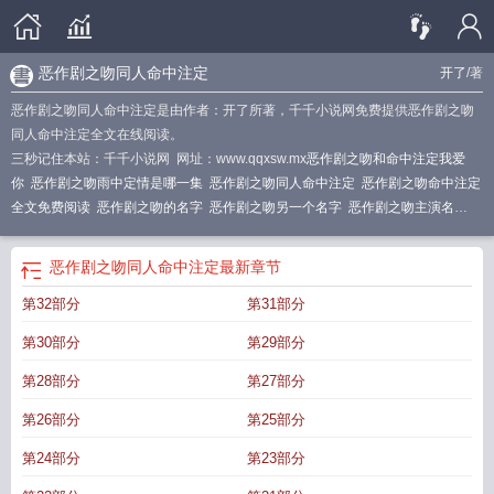
恶作剧之吻同人命中注定
开了
/著
恶作剧之吻同人命中注定是由作者：开了所著，千千小说网免费提供恶作剧之吻
同人命中注定全文在线阅读。
三秒记住本站：千千小说网 网址：www.qqxsw.mx
恶作剧之吻和命中注定我爱
你
恶作剧之吻雨中定情是哪一集
恶作剧之吻同人命中注定
恶作剧之吻命中注定
全文免费阅读
恶作剧之吻的名字
恶作剧之吻另一个名字
恶作剧之吻主演名
字
恶作剧之吻之命中注定
恶作剧之吻之注定相爱
恶作剧之吻虐心是哪集
恶作
剧之吻命中注定茶杯鲸
[恶作剧之吻
恶作剧之吻命中注定txt书包
恶作剧之吻命
恶作剧之吻同人命中注定
最新章节
中注定
恶作剧之吻名单
第32部分
第31部分
第30部分
第29部分
第28部分
第27部分
第26部分
第25部分
第24部分
第23部分