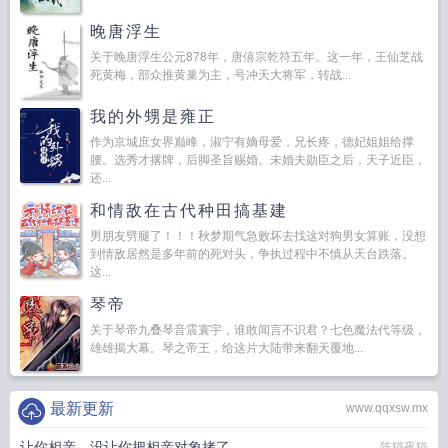
晚唐浮生
关于晚唐浮生公元878年，唐僖宗乾符五年。这一年，王仙芝战
死黄梅，部众推黄巢为主，号冲天大将军，转战...
我的外甥是雍正
作为京城庶女界巅峰，淑宁有嫡母爱，兄长疼，德妃姐姐给撑
腰。选秀才撂牌，后脚圣旨赐婚。未婚夫勋臣之后，天子近臣，
还...
和情敌在古代种田搞基建
男朋友劈腿了！！！秋梦期气急败坏去找这对狗男女算账，没想
到情敌居然是多年前的死对头，争执过程中不慎从天台跌落。
这...
琴帝
关于琴帝九叠琴音震寰宇，谁敢闻言不识君？七色魔法代等级，
雄雄揭大幕。琴之帝王，给这片大陆带来翻天覆地...
最新更新
www.qqxsw.mx
让你相亲，没让你把相亲对象拷了
陈猫夜猫