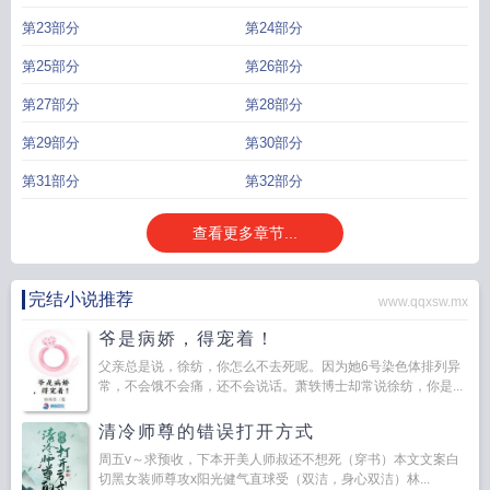
第23部分
第24部分
第25部分
第26部分
第27部分
第28部分
第29部分
第30部分
第31部分
第32部分
查看更多章节...
完结小说推荐
www.qqxsw.mx
爷是病娇，得宠着！
父亲总是说，徐纺，你怎么不去死呢。因为她6号染色体排列异
常，不会饿不会痛，还不会说话。萧轶博士却常说徐纺，你是...
清冷师尊的错误打开方式
周五v～求预收，下本开美人师叔还不想死（穿书）本文文案白
切黑女装师尊攻x阳光健气直球受（双洁，身心双洁）林...