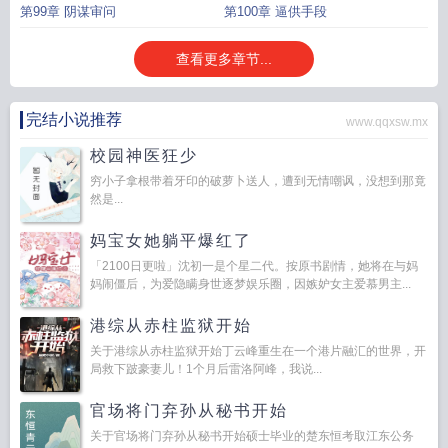
第99章 阴谋审问
第100章 逼供手段
查看更多章节...
完结小说推荐
www.qqxsw.mx
校园神医狂少
穷小子拿根带着牙印的破萝卜送人，遭到无情嘲讽，没想到那竟
然是...
妈宝女她躺平爆红了
「2100日更啦」沈初一是个星二代。按原书剧情，她将在与妈
妈闹僵后，为爱隐瞒身世逐梦娱乐圈，因嫉妒女主爱慕男主...
港综从赤柱监狱开始
关于港综从赤柱监狱开始丁云峰重生在一个港片融汇的世界，开
局救下跛豪妻儿！1个月后雷洛阿峰，我说...
官场将门弃孙从秘书开始
关于官场将门弃孙从秘书开始硕士毕业的楚东恒考取江东公务