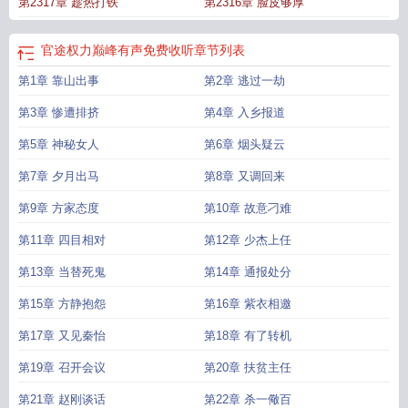
第2317章 趁热打铁
第2316章 脸皮够厚
陆皓和谁结婚了
官途权力巅峰听书免费收听全集
官途权力巅峰免费全文阅读
官
途权力巅峰 第810章
权力巅峰任风萧_官途权力巅峰
官途权力巅峰全文阅读免费
阅读全文
官途权力巅峰百度百科
官途权力巅峰有声免费收听
章节列表
第1章 靠山出事
第2章 逃过一劫
第3章 惨遭排挤
第4章 入乡报道
第5章 神秘女人
第6章 烟头疑云
第7章 夕月出马
第8章 又调回来
第9章 方家态度
第10章 故意刁难
第11章 四目相对
第12章 少杰上任
第13章 当替死鬼
第14章 通报处分
第15章 方静抱怨
第16章 紫衣相邀
第17章 又见秦怡
第18章 有了转机
第19章 召开会议
第20章 扶贫主任
第21章 赵刚谈话
第22章 杀一儆百