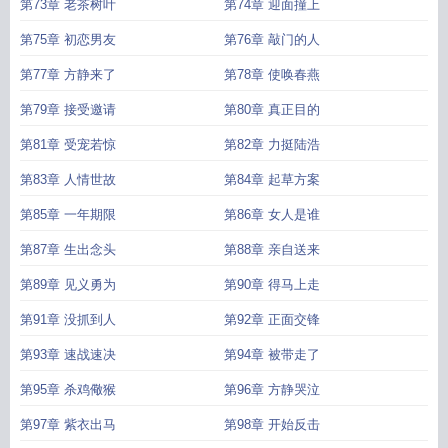
第73章 老茶树叶
第74章 迎面撞上
第75章 初恋男友
第76章 敲门的人
第77章 方静来了
第78章 使唤春燕
第79章 接受邀请
第80章 真正目的
第81章 受宠若惊
第82章 力挺陆浩
第83章 人情世故
第84章 起草方案
第85章 一年期限
第86章 女人是谁
第87章 生出念头
第88章 亲自送来
第89章 见义勇为
第90章 得马上走
第91章 没抓到人
第92章 正面交锋
第93章 速战速决
第94章 被带走了
第95章 杀鸡儆猴
第96章 方静哭泣
第97章 紫衣出马
第98章 开始反击