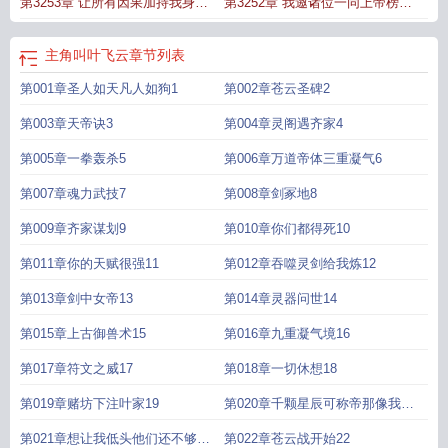
第3253章 让所有因果加持我身
第3252章 我邀诸位一同上帝榜
免费观看最新章节
叶炎云飞雪最新章节目录
叶炎云飞雪最新章节笔趣阁
叶炎云
飞雪免费阅读TXT
叶炎云飞雪短剧免费播放
叶炎云飞雪最新更新免费阅读
叶炎
3379
3378
云飞雪免费阅读千
叶炎云飞雪最新更新章节目录
叶炎云飞雪笔趣阁
叶炎云飞雪
主角叫叶飞云
章节列表
笔趣阁最新章节
叶炎云飞雪在线阅读
叶云飞叫什么名字
主人公叶炎云飞雪
男
第001章圣人如天凡人如狗1
第002章苍云圣碑2
主名叫叶云飞
叶炎云飞雪免费阅读正版
叶飞雪女
叶云叶雪
叶炎云飞雪免费最
新章节更新时间
叶炎云飞雪最新章节免费阅读
叶炎云飞雪免费阅读百度书城
叶
第003章天帝诀3
第004章灵阁遇齐家4
炎云飞雪最新章节武道丹帝
叶炎云飞雪短剧
叶炎云飞雪免费观看
第005章一拳轰杀5
第006章万道帝体三重凝气6
第007章魂力武技7
第008章剑冢地8
第009章齐家谋划9
第010章你们都得死10
第011章你的天赋很强11
第012章吞噬灵剑给我炼12
第013章剑中女帝13
第014章灵器问世14
第015章上古御兽术15
第016章九重凝气境16
第017章符文之威17
第018章一切休想18
第019章赌坊下注叶家19
第020章千颗星辰可称帝那像我这
种万颗的呢20
第021章想让我低头他们还不够资
第022章苍云战开始22