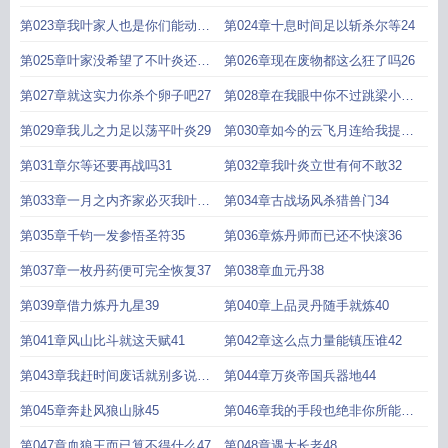
格21
第023章我叶家人也是你们能动的
第024章十息时间足以斩杀尔等24
23
第025章叶家没希望了不叶炎还活
第026章现在废物都这么狂了吗26
着25
第027章就这实力你杀个卵子吧27
第028章在我眼中你不过跳梁小丑
罢了28
第029章我儿之力足以荡平叶炎29
第030章如今的云飞月连给我提鞋
都不配30
第031章尔等还要再战吗31
第032章我叶炎立世有何不敢32
第033章一月之内齐家必灭我叶炎
第034章古战场风杀猎兽门34
说的33
第035章千钧一发参悟圣符35
第036章炼丹师而已还不快滚36
第037章一枚丹药便可完全恢复37
第038章血元丹38
第039章借力炼丹九星39
第040章上品灵丹随手就炼40
第041章风山比斗就这天赋41
第042章这么点力量能镇压谁42
第043章我赶时间废话就别多说了
第044章万炎帝国兵器地44
43
第045章奔赴风狼山脉45
第046章我的手段也绝非你所能比
46
第047章血狼王而已算不得什么47
第048章遇大长老48