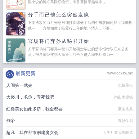
数小说的她立马囤积物资，准备迎接穿越或末世...
分手而已他怎么突然发疯
下本渣攻的白月光总对我打直球分手后四个鬼攻同时找上我求收
藏～ 方燃知做了陆霁行三年的地下情人，不要...
官场将门弃孙从秘书开始
关于官场将门弃孙从秘书开始硕士毕业的楚东恒考取江东公务
员，报考单位被别人顶替，巧合下进入秘书处成为一...
最新更新
www.qqxsw.mx
人间第一武夫
北极星火
大傻川，求你，弄死我吧
南山水蜜桃
红楼美女如此多娇，我全都要
落尘逐风
剑帝
青衫仗剑
超凡：我在都市创建魔女会
人生乱套我想睡觉