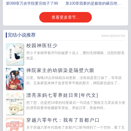
第099章万炎学院要完犊子了99
第100章我要的是极致的碾压绝对
的横扫100
查看更多章节...
完结小说推荐
www.qqxsw.mx
校园神医狂少
穷小子拿根带着牙印的破萝卜送人，遭到无情嘲讽，没想到那竟
然是...
禅院家主的幼驯染是隔壁六眼
日更。每晚18点存稿箱自动更新，没有就是晋江抽了，等等就
好。五条家迎来神子改变世界平衡的那天，禅院家也诞生了...
漂亮亲妈七零养娃日常[年代文]
想了想，还是把19章的结尾最后一句话改了预收文九零反派大佬
的漂亮前妻求收藏家常里短，养娃日常，美食种田...
穿越六零年代：我有了首都户口
关于穿越六零年代我有了首都户口简书得到了一个空间，看了无