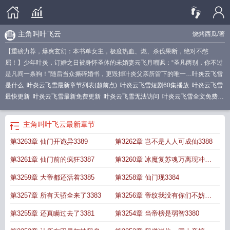
主角叫叶飞云
烧烤西瓜
/著
【重磅力荐，爆爽玄幻：本书单女主，极度热血、燃、杀伐果断，绝对不憋
屈！】少年叶炎，订婚之日被身怀圣体的未婚妻云飞月嘲讽：“圣凡两别，你不过
是凡间一条狗！”随后当众撕碎婚书，更毁掉叶炎父亲所留下的唯一…
叶炎云飞雪
是什么
叶炎云飞雪最新章节列表(超前点)
叶炎云飞雪短剧60集播放
叶炎云飞雪
最快更新
叶炎云飞雪最新免费更新
叶炎云飞雪无法访问
叶炎云飞雪全文免费
阅
人物叶云飞
叶炎云飞雪最新章节更新营2023年
叶飞云
叶炎云飞雪短剧免费
观看在线播放
叶炎云飞雪视频
叶炎云飞雪动漫
叶炎云飞雪的笔趣阁
叶炎云飞
主角叫叶飞云
最新章节
雪叫什么名字
叶炎云飞雪 笔趣阁
叶炎云飞雪免费阅读
叶飞华云曦
叶炎云飞雪
第3263章 仙门开诡异3389
第3262章 岂不是人人可成仙3388
最新章
叶炎云飞雪免费
叶炎云飞雪最新章节阅读推荐
叶炎云飞雪最精彩章
节
男主叶云飞
男主叫叶云飞的
主角叫叶飞云
叶炎云飞雪全集免费听
叶炎云飞
第3261章 仙门前的疯狂3387
第3260章 冰魔复苏魂万离现冲仙
雪超前最新章节
叶炎云飞雪免费阅读完整版
叶炎云飞雪免费可听版
叶炎云飞雪
短剧免费观看26集高清
叶云飞主角
主角叶云飞
门3386
叶飞云是哪部的人物
叶炎云飞
第3259章 大帝都还活着3385
第3258章 仙门现3384
雪免费阅读笔趣阁
叶炎云飞雪全文免费阅读
叶炎云飞雪免费最新章节更新
叶炎
第3257章 所有天骄全来了3383
第3256章 帝纹我没有你们不妨去
云飞雪最新章节
叶炎云飞雪武道丹帝5200
叶云飞人物
叶炎云飞雪最新章节内
容简介
主人公叫叶云飞的玄幻
免费阅读叶云飞
主人公叶云飞的玄幻
叶炎云飞
找云飞菲她有3382
第3255章 还真瞒过去了3381
第3254章 当帝榜是弱智3380
雪最新章节更新
主人公叫叶云飞
叶炎云飞雪武道丹帝免费阅读
叶炎云飞雪短剧