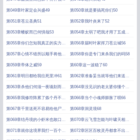
第049章叶家定会兴盛49
第050章就是要搞死你们50
第051章苍云圣典51
第052章我叶炎来了52
第053章蝼蚁而已何惧哉53
第054章太弱了吧我才用了五成力
54
第055章你们怎知我真正的实力只
第056章届时叶家挥刀苍云城56
有那么一点55
第057章心情不错所以顺手将他杀
第058章你是专门来杀我们的吗58
了57
第059章帝体之威59
第60章这一波稳了60
第061章明日都给我往死里冲61
第062章准备妥当就等他们来送死
了62
第063章杀他们何须一夜顷刻而已
第064章没见识的老太婆你懂个卵
63
64
第065章我修符阵累了炼个丹不行
第066章当个小魂师膨胀了呗66
吗65
第067章千里送死不容易给他尸体
第068章洞灵境68
上留个名吧67
第069章结丹境的小虾米也敢口出
第070章云飞雪怎能与叶啸天相比
狂言69
70
第071章就你这境界我打一百个很
第072章区区百枚灵丹都拿不出你