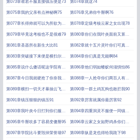
轻松71
怕是穷鬼吧72
第073章谁若不服直接镇压便是73
第074章就这74
第075章我的父亲有点神秘啊75
第076章兄弟你牛掰啊76
第077章长得帅就可以为所欲为吗
第078章定级考核云家之女出现78
77
第079章毕竟这考核也不是很难79
第080章你们在我叶炎面前又算什
么东西80
第081章圣器所在新生大比81
第082章就十五片灵叶你们可真穷
啊82
第083章突破接下来便是横扫尔等
第084章你们真是无能啊84
之时83
第085章说什么傻话呢这学院有能
第086章他们弱如蝼蚁何须惧怕86
淘汰我的人吗85
第087章今日我就硬抢了你奈我何
第088章一人抢夺你们两百人有什
87
么好奇怪的吗88
第089章横扫一切天才暴抽云飞霞
第090章一群土鸡瓦狗也敢拦我90
的脸89
第091章镇压狠狠的镇压91
第092章厉害就属你最厉害92
第093章我叶炎今日打到你们服气
第094章四重洞灵不服便一同镇压
为止93
94
第095章牛掰吹多了容易变傻掰95
第096章云家之女如野鸡杀你们会
脏我叶炎的手96
第097章学院比斗要毁掉荣誉墙97
第098章纵是龙也得给我跪下98