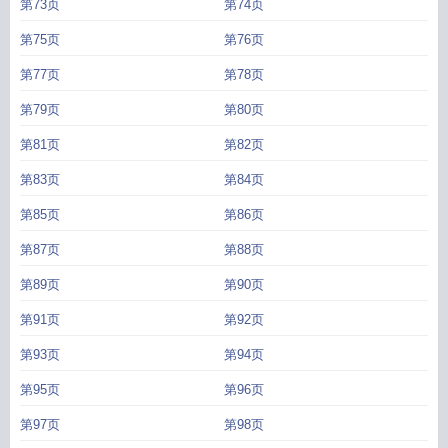
第73页
第74页
第75页
第76页
第77页
第78页
第79页
第80页
第81页
第82页
第83页
第84页
第85页
第86页
第87页
第88页
第89页
第90页
第91页
第92页
第93页
第94页
第95页
第96页
第97页
第98页