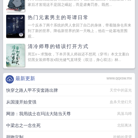
家后才发现这不是国之崛起，而是虐禽罚兽。既然...
热门元素男主的哥谭日常
一个反杀了两个系统的男人拿回了自己的身体，带着随身仓库来
到了新的世界。降临新世界的第一天晚上，他在一处墓地里围
观...
清冷师尊的错误打开方式
周五v～求预收，下本开美人师叔还不想死（穿书）本文文案白
切黑女装师尊攻x阳光健气直球受（双洁，身心双洁）林...
最新更新
www.qqxsw.mx
快穿之路人甲不安套路出牌
天空中的蓝光
从国漫开始变强
血杀天使幻天
网游：我用战士在玛法大陆当天尊
凤落乌啼
中梁志之一念生死
北陌离沐
甜吻定制
吃醋的雯雯