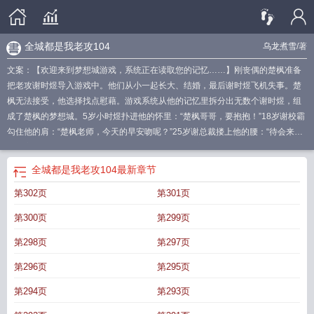
全城都是我老攻104
乌龙煮雪
/著
文案：【欢迎来到梦想城游戏，系统正在读取您的记忆……】刚丧偶的楚枫准备
把老攻谢时煜导入游戏中。他们从小一起长大、结婚，最后谢时煜飞机失事。楚
枫无法接受，他选择找点慰藉。游戏系统从他的记忆里拆分出无数个谢时煜，组
成了楚枫的梦想城。5岁小时煜扑进他的怀里：“楚枫哥哥，要抱抱！”18岁谢校霸
勾住他的肩：“楚枫老师，今天的早安吻呢？”25岁谢总裁搂上他的腰：“待会来我
办公室一趟。”……楚枫每天都和全城小谢玩的很开心，从此过上了幸福快乐的生
活。——就是夜里腰痛得厉害。然而，这座幸福的梦想城有一个隐患。他的谢时
全城都是我老攻104
最新章节
煜们总会遇到事故：公交车爆炸、幼儿园失火、跨海桥断裂……本来想玩夫妻
第302页
第301页
play，结果玩出生存play，玩家楚枫只好向游戏系统申请监管者保护。派来的是
最高监管者X，启动的是最高S级保护。听着很让人放心。但不久，楚枫发现这个
第300页
第299页
S级保护有点过头：拆弹时摸手、跳江时搂腰、火海公主抱。还试图把他带去108
层的酒店，看星星。楚枫：已婚，不约，有老攻。监管者X：系统对你的调查资料
第298页
第297页
不是这么写的。楚枫：它写了什么？监管者X：刚寡，难过，求疼爱。楚枫：……
第296页
第295页
监管者X=真实世界的谢时煜，飞机失事幸存，但失忆了#撩的未亡人是自己老婆#
内容标签：强强青梅竹马无限流系统搜索关键字：主角：楚枫、谢时煜┃配角：
第294页
第293页
收藏我们嘛~伪未亡人文学一句话简介：撩的未亡人是自己老婆立意：赞扬了主角