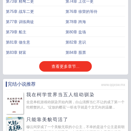
第73章 精弩二更
第74章 上弦一更
第75章 战车二更
第76章 徐荣的等待
第77章 训练商徒
第78章 跨海
第79章 船主
第80章 盐场
第81章 做生意
第82章 意识
第83章 财富
第84章 股票
查看更多章节...
完结小说推荐
www.qqxsw.mx
我在柯学世界当五人组幼驯染
全息单机游戏幼驯染开始内测，白山清辉当仁不让的成了第一个
吃螃蟹的人。‘绽放的樱花’一听名字就是个文艺向的温馨...
只能靠美貌苟活了
穆云间穿成了一个美貌无双的小公主，不幸的是这个公主是前朝