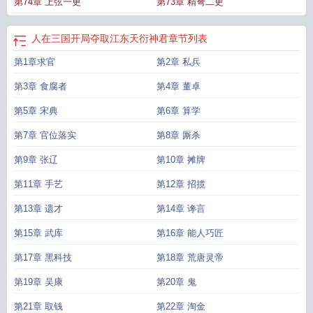
第74章 上弦一更
第73章 精弩二更
人在三国开局夺取江东天衍神君
章节列表
第1章求官
第2章 私兵
第3章 食腐者
第4章 董卓
第5章 宋典
第6章 算学
第7章 官位落实
第8章 厮杀
第9章 张辽
第10章 摊牌
第11章 手艺
第12章 招揽
第13章 遗才
第14章 谗言
第15章 武库
第16章 能人巧匠
第17章 黑科技
第18章 荒唐灵帝
第19章 吴康
第20章 鬼
第21章 取钱
第22章 淘金