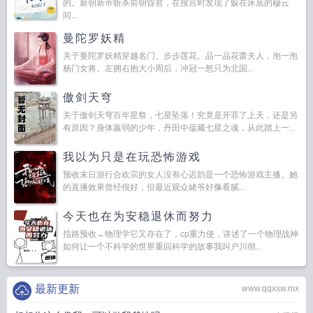
的。新朝新帝斩杀前朝昏君，在搜宫时发现了躲在床底的穆云
间...
曼陀罗妖精
关于曼陀罗妖精穿越名门。步步莲花。品一品花蕾夫人，泡一泡
杨门女将。左拥右抱大小周后，冲冠一怒只为北国...
傲剑天穹
关于傲剑天穹百年星祭，七星坠落！究竟是开罪了上天，还是另
有原因？身体羸弱的少年，丹田中蕴藏七星之魂，从此踏上一...
我以为只是在玩恐怖游戏
预收末日游行合欢宗的女人没有心迟韵是一个恐怖游戏主播。她
的直播效果曾经很好，但最近观众姥爷好像看腻...
今天也在为安稳退休而努力
指路预收→物理学它又存在了，cp重力使，讲述了一个物理战神
如何让一个不科学的世界重回科学的故事我叫户川彻...
最新更新
www.qqxsw.mx