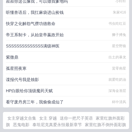
叔叔你这么像我，可以做我爹地吗
小纤纤
听懂兽语后，我扛麻袋进山捡钱
朱家416
快穿之化解怨气攒功德救命
书虫吃红豆
帝王系制卡，从始皇帝嬴政开始
狮子搏兔
SSSSSSSSSSSSSS满级神医
星空野狼
紫微鼎
出土的暴龙
孤星照夜寒
蜚零南星
谍报代号我是烛影
就爱吃奶油
HP白眼给你顶级魔药天赋
深海金渐层
看守废丹房三年，我偷偷成仙了
杯中清风
女主穿越文合集
女主 穿越
送你一把尺子英语
家里红旗外面彩
旗
恶鬼电影
泰坦尼克真爱永恒最新章节
家里红旗不倒外面彩旗
飘飘电影
霍格沃茨的渡鸦之爪TXT
穿越修仙界从娘胎开始当卷