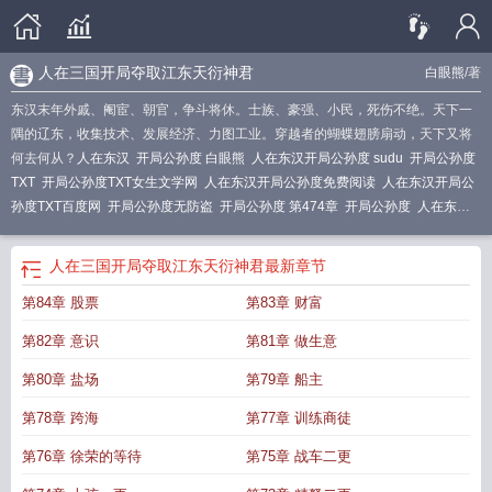
人在三国开局夺取江东天衍神君
白眼熊
/著
东汉末年外戚、阉宦、朝官，争斗将休。士族、豪强、小民，死伤不绝。天下一
隅的辽东，收集技术、发展经济、力图工业。穿越者的蝴蝶翅膀扇动，天下又将
何去何从？
人在东汉
开局公孙度 白眼熊
人在东汉开局公孙度 sudu
开局公孙度
TXT
开局公孙度TXT女生文学网
人在东汉开局公孙度免费阅读
人在东汉开局公
孙度TXT百度网
开局公孙度无防盗
开局公孙度 第474章
开局公孙度
人在东汉
开局公孙度篱笆好
开局公孙度笔趣阁
人在东汉开局公孙度
开局公孙度顶点
人
在三国开局夺取江东天衍神君
开局公孙度图
开局公孙度txt
开局公孙度
人在三国开局夺取江东天衍神君
最新章节
TXTweijia
人在东汉开局公孙度TXT笔趣阁
开局公孙度篱笆好文学
开局公孙度
第84章 股票
第83章 财富
免费
人在东汉开局公孙度笔趣阁
开局公孙度白眼熊
第82章 意识
第81章 做生意
第80章 盐场
第79章 船主
第78章 跨海
第77章 训练商徒
第76章 徐荣的等待
第75章 战车二更