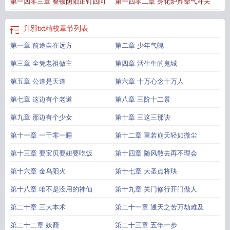
第一四零三章 整顿阴阳正钉四向
第一四零二章 身化炉鼎命气冲关
升邪txt精校
章节列表
第一章 前途自在远方
第二章 少年气魄
第三章 全凭老祖做主
第四章 活生生的鬼城
第五章 公道是天道
第六章 十万心念十万人
第七章 这边有个老道
第八章 三阶十二景
第九章 那边有个少女
第十章 三这三那诀
第十一章 一千零一睡
第十二章 重若崩天轻如微尘
第十三章 要宝贝要妞要吃饭
第十四章 随风散去再不理会
第十六章 金乌阳火
第十七章 大圣点将玦
第十八章 咱不是没用的神仙
第十九章 关门修行开门做人
第二十章 三大本术
第二十一章 通天之苦万劫难及
第二十二章 妖裔
第二十三章 五年一步