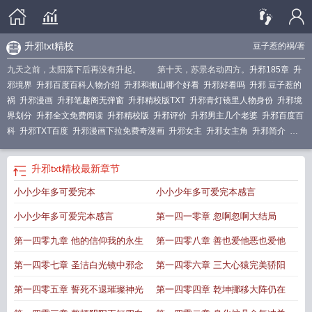
升邪txt精校
豆子惹的祸
/著
九天之前，太阳落下后再没有升起。 第十天，苏景名动四方。
升邪185章
升
邪境界
升邪百度百科人物介绍
升邪和搬山哪个好看
升邪好看吗
升邪 豆子惹的
祸
升邪漫画
升邪笔趣阁无弹窗
升邪精校版TXT
升邪青灯镜里人物身份
升邪境
界划分
升邪全文免费阅读
升邪精校版
升邪评价
升邪男主几个老婆
升邪百度百
科
升邪TXT百度
升邪漫画下拉免费奇漫画
升邪女主
升邪女主角
升邪简介
升
邪豆子惹的祸
升邪百科
升邪不听
升邪苏景
升邪TXT
升邪女主角第几章出
现
升邪精校完整版txt
升邪女主角有几个
升邪全本阅读
升邪有声
升邪各个人物
升邪txt精校
最新章节
的结局
升邪txt
升邪人物介绍
升邪后面为什么崩了
升邪txt精校
升邪百度
升邪
小小少年多可爱完本
小小少年多可爱完本感言
陆崖九最后的结局
升邪结局
升邪快眼看书
升邪苏景和谁在一起了
升邪免费阅
读
小小少年多可爱完本感言
第一四一零章 忽啊忽啊大结局
第一四零九章 他的信仰我的永生
第一四零八章 善也爱他恶也爱他
第一四零七章 圣洁白光镜中邪念
第一四零六章 三大心猿完美骄阳
第一四零五章 誓死不退璀璨神光
第一四零四章 乾坤挪移大阵仍在