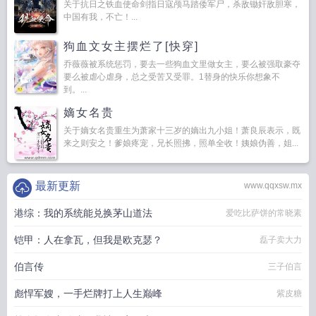
关于抗日之铁血使命剑指日寇颅马踏倭军尸，杀敌锄奸敌胆寒，
中国有我，不亡！...
狗血文女主摆烂了[快穿]
乔薇薇被系统惩罚，要去一些狗血文里做女主，要么被强取豪夺
要么被虐心虐身，总之受苦又受罪。1替身的快乐你想象不
到。...
嫡女名贵
关于嫡女名贵重生为萧家十三岁的嫡出九小姐！萧良辰表示，既
来之则安之！爹娘疼宠，兄长照拂，照单全收！姨娘伪善，姐...
最新更新
www.qqxsw.mx
港综：我的系统能兑换茅山道法
爱吃比萨饼的常晓素
铠甲：人在拿瓦，但我是欧克瑟？
磊子卖大力
伯言传
三子伯言
彪悍军嫂，一手烂牌打上人生巅峰
紫皮糖