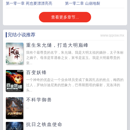
第一零一章 死也要漂漂亮亮
第一零二章 山崩地裂
查看更多章节...
完结小说推荐
www.qqxsw.mx
重生朱允熥，打造大明巅峰
我有个最尊贵的名字，朱允熥。我是大明太祖的嫡孙，太子朱标
之嫡子。母亲是常遇春之女，舅爷是蓝玉。我是大明最尊贵的
皇...
百变妖锋
一个神奇的优盘让一个业余球员变成了集因扎吉的抢点，梅西的
过人，罗纳尔迪尼奥的想象力，巴蒂斯图塔的爆射，克洛泽的
头...
不科学御兽
...
抗日之铁血使命