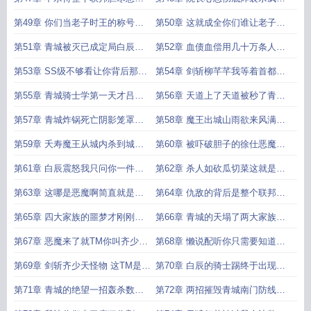
对得起你们
的恶魔恐
第49章 你们当老子时王的称号是
第50章 这就成全你们谁让老子是
自封的联手
最有爱心的
第51章 青城被灭已成定局白辰的
第52章 血债血偿用几十万条人命
仇恨加深
向联邦宣
第53章 SS级不够看让你背后那个
第54章 剑斩柳芊芊我等着首都
SSS
SSS级来青
第55章 青城骑士学第一天才吕天
第56章 天道上了天道被秒了青城
道
将不复存
第57章 青城炸锅死亡阴影笼罩全
第58章 魔王出城山雨欲来风满楼
城杀神到
青城民众
第59章 夭寿魔王从城内杀到城外
第60章 被吓破胆子的徐仕恶魔果
了四大家
然是白辰
第61章 白辰震怒我只问你一件事
第62章 杀人如砍瓜切菜这就是
我妹妹在
SSS级的实
第63章 这哪是恶魔啊简直就是行
第64章 仇敌的背后是整个联邦那
走在人间的
我就覆灭全
第65章 四大家族的噩梦才刚刚开
第66章 青城的天塌了两大家族震
始云溪
怒
第67章 恶魔来了就TM你叫齐少天
第68章 懒说配听你只需要知道今
啊
天是你的
第69章 剑斩齐少天怪物 这TM是我
第70章 白辰的骑士踢终于出现谁
们的友
说我最强的
第71章 青城的绝望一招轰杀数百
第72章 两招摧毁青城南门防线怪