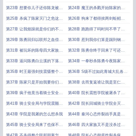
日陈家
第23章 想要你儿子还你陈龙被废
第24章 魔王的杀戮开始陈家的末
曝光陈
日降临
第25章 杀疯了陈家灭门之危这小
第26章 狗来了都得挨两剑蚯蚓都
子不是A
要竖着劈
第27章 让我烦躁就是你们的不对
第28章 跑跑得了吗时间不早了送
无情的砍
你们上
第29章 陈勇回归以联邦之血偿债
第30章 惹到我你们算是踢到钢板
不死不休
了凌辱陈
第31章 被玩坏的陈母四大家族齐
第32章 陈勇你终于回来了可还喜
家来人
欢我送你
第33章 逼问陈勇白云溪的下落魔
第34章 一拳秒杀陈勇今夜陈家成
王之威
为绝版
第35章 时王最强剑技震慑整个青
第36章 S级不过如此青城大乱各路
城复仇之
强者
第37章 陈家只是开始我要你们百
第38章 去而复返谁让我是至仁至
倍奉还
善的魔王呢
第39章 疯子他竟当着骑士安全局
第40章 院长震怒学院被屠杀了到
的面杀人
底谁干的
第41章 骑士安全局与学院震颤一
第42章 院长回城骑士学院全灭青
夜之间青
城将彻底
第43章 学院是我屠的怎么想杀我
第44章 秦河心态炸裂凶手真是白
辰
第45章 骑士安全局来了也保不住
第46章 四大家族又不是没杀过对
你我说的
整个青城
第47章 不杀得整个联邦胆寒怎么
第48章 院长心态彻底炸裂杀疯了