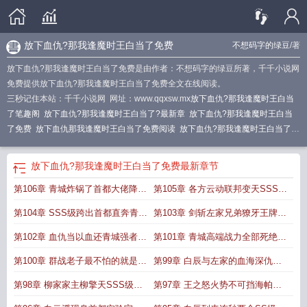
放下血仇?那我逢魔时王白当了免费
不想码字的绿豆
/著
放下血仇?那我逢魔时王白当了免费是由作者：不想码字的绿豆所著，千千小说网
免费提供放下血仇?那我逢魔时王白当了免费全文在线阅读。
三秒记住本站：千千小说网 网址：www.qqxsw.mx
放下血仇?那我逢魔时王白当
了笔趣阁
放下血仇?那我逢魔时王白当了?最新章
放下血仇?那我逢魔时王白当
了免费
放下血仇那我逢魔时王白当了免费阅读
放下血仇?那我逢魔时王白当了?
在线阅读
放下血仇?那我逢魔时王白当了?免费
放下血仇?那我逢魔时王白当了?
_绿豆大
放下血仇?那我逢魔时王白当了?(1-134)
放下血仇?那我逢魔时王白当
放下血仇?那我逢魔时王白当了免费
最新章节
了?笔趣阁
放下血仇?那我逢魔时王白当了?_
放下血仇那我逢魔时王白当了
第106章 青城炸锅了首都大佬降临
第105章 各方云动联邦变天SSS级
TXT
漫威逢魔时王白辰
放下血仇那我逢魔时王白当了免费观看
放下血仇?那我
逢魔时王白当了?在线观看
放下血仇那我逢魔时王白当了
放下血仇?那我逢魔时
与柳擎
大佬
第104章 SSS级跨出首都直奔青城
第103章 剑斩左家兄弟獠牙王牌形
王白当了?在线
放下血仇那我逢魔时王白当了TXT
放下血仇?那我逢魔时王白当
了? 最新章节免费
骑士
白仓逢魔时王采访
放下血仇?那我逢魔时王白当了?(1-
态不过
第102章 血仇当以血还青城强者全
第101章 青城高端战力全部死绝这
373)
放下血仇那我逢魔时王白当了免费
放下血仇?那我逢魔时王白当了?(1-134)
部陨落
只是复第
第100章 群战老子最不怕的就是群
第99章 白辰与左家的血海深仇身
作者绿豆大帝
放下血仇?那我逢魔时王白当了?绿豆大帝
放下血仇?那我逢魔时
王白当了? 绿豆大帝
白仓版逢魔时王
放下血仇?那我逢魔时王白当了?首页
放下
战神明
份暴露恶
第98章 柳家家主柳擎天SSS级骑
第97章 王之怒火势不可挡海帕甲
血仇?那我逢魔时王白当了免费观看
第章逢魔时王
放下血仇?那我逢魔时王白当
士埃伯尔
斗的武器