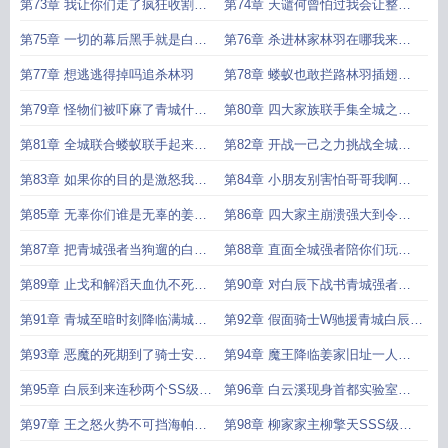
骑士这就
物杀进青
第73章 我让你们走了疯狂收割距
第74章 天谴何曾怕过我会让整座
离解锁逢
青城陷
第75章 一切的幕后黑手就是白辰
第76章 杀进林家林羽在哪我来取
林家之危
他人头了
第77章 想逃逃得掉吗追杀林羽
第78章 蝼蚁也敢拦路林羽插翅难
逃强破青
第79章 怪物们被吓麻了青城什么
第80章 四大家族联手集全城之力
时候出了这
合力对抗
第81章 全城联合蝼蚁联手起来就
第82章 开战一己之力挑战全城强
不是蝼蚁了
者先拿徐
第83章 如果你的目的是激怒我那
第84章 小朋友别害怕哥哥我啊是
你成功了
来杀你的
第85章 无辜你们谁是无辜的姜家
第86章 四大家主崩溃强大到令人
的债由
绝望的恶魔
第87章 把青城强者当狗遛的白辰
第88章 直面全城强者陪你们玩玩
杀个回马枪
还真以为
第89章 止戈和解滔天血仇不死不
第90章 对白辰下战书青城强者的
休不杀
愚蠢决定
第91章 青城至暗时刻降临满城混
第92章 假面骑士W驰援青城白辰
乱百姓聚
你们急着
第93章 恶魔的死期到了骑士安全
第94章 魔王降临姜家旧址一人单
局传奇强者
挑青城所有
第95章 白辰到来连秒两个SS级青
第96章 白云溪现身首都实验室这
城的天
一战胜
第97章 王之怒火势不可挡海帕甲
第98章 柳家家主柳擎天SSS级骑