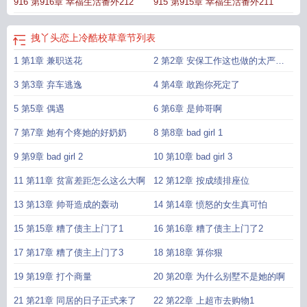
916 第916章 幸福生活番外212
915 第915章 幸福生活番外211
拽丫头恋上冷酷校草
章节列表
1 第1章 兼职送花
2 第2章 安保工作这也做的太严了
吧
3 第3章 弃车逃逸
4 第4章 敢跑你死定了
5 第5章 偶遇
6 第6章 是帅哥啊
7 第7章 她有个疼她的好奶奶
8 第8章 bad girl 1
9 第9章 bad girl 2
10 第10章 bad girl 3
11 第11章 贫富差距怎么这么大啊
12 第12章 按成绩排座位
13 第13章 帅哥造成的轰动
14 第14章 愤怒的女生真可怕
15 第15章 糟了债主上门了1
16 第16章 糟了债主上门了2
17 第17章 糟了债主上门了3
18 第18章 算你狠
19 第19章 打个商量
20 第20章 为什么别墅不是她的啊
21 第21章 同居的日子正式来了
22 第22章 上超市去购物1