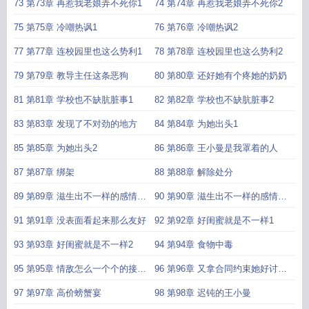
73 第73章 再惹我老娘弄不死你1
74 第74章 再惹我老娘弄不死你2
75 第75章 冷嘲热讽1
76 第76章 冷嘲热讽2
77 第77章 连校园里也这么势利1
78 第78章 连校园里也这么势利2
79 第79章 教导主任这条恶狗
80 第80章 还好她有个疼她的奶奶
81 第81章 学校也不缺肮脏事1
82 第82章 学校也不缺肮脏事2
83 第83章 发现了不对劲的地方
84 第84章 为她出头1
85 第85章 为她出头2
86 第86章 王小曼是我罩着的人
87 第87章 绑架
88 第88章 解除处分
89 第89章 滋生出不一样的感情出
90 第90章 滋生出不一样的感情出
来1
来2
91 第91章 没表面看起来那么友好
92 第92章 好闺蜜就是不一样1
93 第93章 好闺蜜就是不一样2
94 第94章 食物中毒
95 第95章 情敌怎么一个个的接踵
96 第96章 又拿合同约束她好讨厌
而来
的感觉哦
97 第97章 高价螃蟹宴
98 第98章 迟钝的王小曼