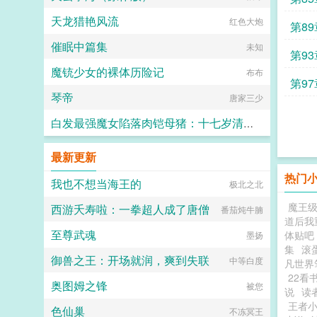
天龙猎艳风流
红色大炮
第89
催眠中篇集
未知
第93
魔铳少女的裸体历险记
布布
第97
琴帝
唐家三少
白发最强魔女陷落肉铠母猪：十七岁清冷孤高处女被兽人开发成肉便器九号并成为鸡巴套肉
煌星铃天闪
最新更新
热门
我也不想当海王的
极北之北
魔王
西游夭寿啦：一拳超人成了唐僧
番茄炖牛腩
道后我重
至尊武魂
体贴吧
墨扬
集
滚
御兽之王：开场就润，爽到失联
中等白度
凡世界
22看
奥图姆之锋
被您
说
读
王者
色仙巢
不冻冥王