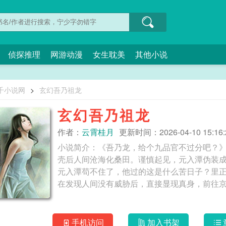
侦探推理
网游动漫
女生耽美
其他小说
千小说网
>
玄幻吾乃祖龙
玄幻吾乃祖龙
作者：
云霄桂月
更新时间：2026-04-10 15:16:
小说简介：《吾乃龙，给个九品官不过分吧？
壳后人间沧海化桑田。谨慎起见，元入潭伪装
元入潭苟不住了，他过的这是什么苦日子？里
在发现人间没有威胁后，直接显现真身，前往京
手机访问
加入书架