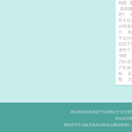
校园
荔枝
吧?
官不过
分吧免
江
给
不过
品官不
龙给个
书吧
乃白
户女奋
贴
反
瓶
大
本站所有内容来源于互联网公开且无需登录
本站仅对
同时您可手动提交相关目标站点网址给我们