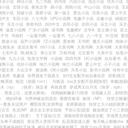
冰冰小说
神话小说
九二书苑
四书库
六四小说
顶点小说
功夫小说
典小说
言情小说
夜色文学
易小说
雨雨小说
中山小说
倍福小说
宝
网阅小说
捏破小说
随梦小说
第一版主
爱去小说
完美小说
爱上中文
品中文
车臣小说
八七书库
UPU小说网
笔趣子小说
乐趣小说
硝烟文
文学
乐文小说
努努书坊
263中文
农田小说
农田小说
乐文小说
乐文
网
速度小说网
广东小说网
读书网
笔趣阁V
文学A
富士康小说
富士
电子书
书画村
一起看书网
一起看书
七八小说
八一中文
91言情
爱
搜读小说
葫芦小说网
7Z小说网
爱来阁
天书吧
魔爪小说网
阅体小
BL鲤鱼乡
老花生看书
007小说
大美书网
大美书网
大美书网
大美书
七毛中文
BL鲤鱼王
掌心文学
万相书城
元宝看书
大美中文
铅笔小
书阁
九九小说
耽美文学网
小说铺
四四书库
UC小说网
欣欣看书
圣
趣阁小说
你好小说网
纳兰小说网
纳兰小说网
爱上中文
小子小说
布
华盟文章
大众文学
搜读阁
OK小说网
月亮小说
新书小说网
传奇中
牧龙师
笔趣读
你男朋友下面真大
当H文女配开始自暴自弃
房客|糙汉
攻略系统
暗恋［校园 1vv1］
与狐说
rou文女配不容易[快穿]
幸瘾|校园
夫（np）
（快穿）插足者
有效真香
穿成男主白月光（快穿，nph）
P，替身上位，追妻火葬场）
传闻她鲜嫩多汁|快穿
当我嫁人后，剧情突
）
艳妇怀春
与男神被迫同居后
靡靡宫春深
纵情（NP）
快穿之睡遍男
一妻多夫试用户
樱照良宵|女师男徒
老师要稳住
快穿之大小姐的噩梦
|古言
失贞|NP
虐文女主求生指南
予你心安|甜宠
被迫绑定了小三系
ou文做路人（快穿）
天下谋妆|古言
满级绿茶穿成炮灰女配
穿成男主的
对头奉子成婚后
靠近男人变得不幸
乱花渐欲迷人眼
每天晚上都被cha
世界被各种吃干抹净
被白月光的爸爸给睡了
快穿之rou文系统
临时夫