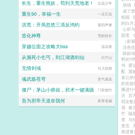
长生，重生熊妖，苟到天荒地老！
志远少年
浪情
成了
重生90，幸福一生
一朵芷岚
校园
的白月
洪荒：开局忽悠三清反鸿钧
紫韵声箫
心肝
造化神尊
甜宠
雪糕校长
（影
穿越位面之攻略大bss
温花卷
活色生
除妖传|
从濒死小乞丐，到江湖酒剑仙
白竹山
野的Y
书
爱
无情剑域
马儿快跑
配
渡
老公的
魂武炼苍穹
意气疯发
的安妮
僵尸：茅山小师叔，邪术一键满级
播进行
门前烟竹
天
百
吾为邪帝天道奈我何
夜寒老贼
弱女配
眉
袚
芒
隔
类
与
变态
画进黄