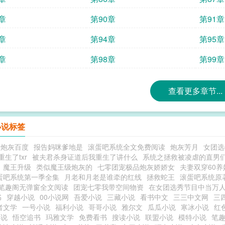
章
第90章
第91章
章
第94章
第95章
章
第98章
第99章
查看更多章节...
小说标签
级炮灰百度
报告妈咪爹地是
滚蛋吧系统全文免费阅读
炮灰芳月
女团选
生了txr
被夫君杀身证道后我重生了讲什么
系统之拯救被凌虐的直男
魔王升级
类似魔王级炮灰的
七零团宠极品炮灰娇娇女
夫妻双穿60
蛋吧系统第一季全集
月老和月老是谁牵的红线
拯救蛇王
滚蛋吧系统原
笔趣阁无弹窗全文阅读
团宠七零我带空间物资
在女团选秀节目中当万
书
穿越小说
00小说网
吾爱小说
三藏小说
看书中文
三三中文网
三
者文学
一号小说
福利小说
哥哥小说
雅尔文
瓜瓜小说
寒冰小说
红
小说
悟空追书
玛雅文学
免费看书
搜读小说
联盟小说
模特小说
笔