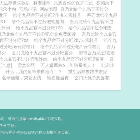
人生存盘失效后
有妻徒刑
只想要你的保护而已
权倾天下
想念小狗
官场小说
网站地图
吾乃龙给个九品官不过分
龙王
给个九品官不过分吧?作者云霄桂月
吾乃龙给个九品
TXT
给个九品官不过分吧笔趣阁
吾乃龙给个九品官不过
外txt
给个九品官不过分吧129
给个九品官不过分吧晋
吾乃龙给个九品官不过分吧全文免费阅读
吾乃龙给个九品官
官不过分吧?txt
给个九品官不过分吧?by云霄桂月
给个九
过分吧by云霄桂月
给个九品官不过分吧? 云霄桂月
吾乃
番外
吾乃龙给个九品官不过分吧番外
都市吾乃龙王!爱看
个九品官不过分吧番外txt
给个九品官不过分吧?百度
吾
[全息]
雪焚金瓯
万人嫌军校o，但钓系美人！
北宋小
什么，我的鱼竿来自地府！？
重生后非要跟夫君贴
，名录仙籍，荣登太清
谁把谁当真
玄门大佬总想当花
通过屏蔽novelspider字段实现。
任何立场。
爬虫程序会依据负载状态自动爬取相关页面。