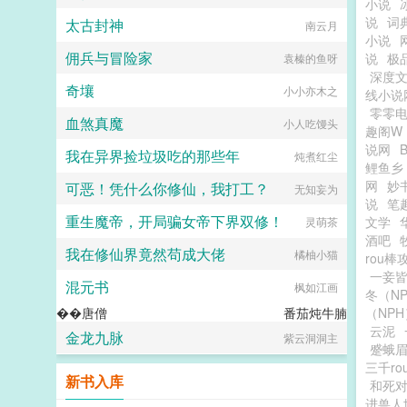
小说
说
词
太古封神
南云月
小说
佣兵与冒险家
说
极
袁榛的鱼呀
深度
奇壤
小小亦木之
线小说
零零
血煞真魔
小人吃馒头
趣阁W
说网
我在异界捡垃圾吃的那些年
炖煮红尘
鲤鱼乡
网
妙
可恶！凭什么你修仙，我打工？
无知妄为
说
笔
重生魔帝，开局骗女帝下界双修！
文学
灵萌茶
酒吧
我在修仙界竟然苟成大佬
橘柚小猫
rou棒
一妾皆
混元书
枫如江画
冬（N
��唐僧
番茄炖牛腩
（NPH
云泥
金龙九脉
紫云洞洞主
蹙蛾眉
三千r
新书入库
和死
进兽人