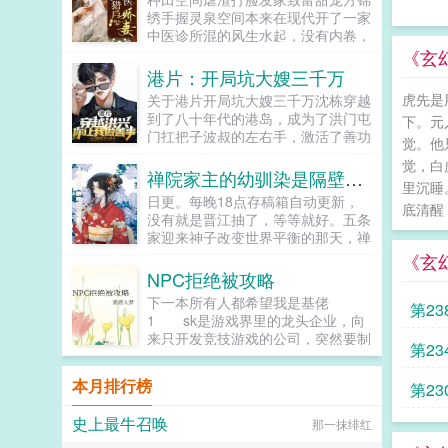
绣手握灵泉空间本来在现代开了一家
中医诊所混的风生水起，没有内卷，
没有996，吃喝不愁小钱钱赚的飞
《玄
起。结果睡一觉穿到异世一个穷苦山
港片：开局坑大嫂三千万
村的女孩身上，还要命的赶上了大
虎先是
关于港片开局坑大嫂三千万沈栋穿越
旱，一睁眼就被卖掉了。幸好买她的
到了八十年代的港岛，成为了洪门屯
下。元
这家人跟想象中不太一样，她没有被
门扛把子波叔的左右手，激活了善功
虐待，反而被当成宝一样细心呵护
觉。他
兑换系统。我大大小小也是一个帮派
着，在这个缺衣少食又干旱的时代，
觉，白
头目，你竟然让我去做善事，简直岂
禅院家主的幼驯染是隔壁六眼
方锦绣决定知恩图报。婆婆重病？小
里沉睡
有此理。恭喜你杀死东兴乌鸦，救活
问题，她采药泡灵泉，分分钟给她治
日更。每晚18点存稿箱自动更新，
众生，奖励善功100点。恭喜你率领
底清醒
好。家里没吃的了？小问题，她跟着
没有就是晋江抽了，等等就好。五条
小弟做起了正当生意，奖励善功500
一块去打猎还有锦鲤体质，所到之处
家迎来神子改变世界平衡的那天，禅
点。恭喜你资助福利院五百万，奖励
猎物总是自投罗网。光吃肉没蔬菜营
院家也诞生了一个女婴。禅院家终于
《玄
善功5000点。在发现善功能够用来
养不良？小问题，灵泉滴一滴，什么
出现了一个期待已久的十种影法术，
NPC拒绝被攻略
兑换各种东西后，沈栋彻底爱上了做
植物都能种的活，蔬果随便吃。极品
但让禅院家不满的是，这个遗传了十
善事。黄志诚一千万善款？你确定捐
下一本所有人都希望我是基佬
亲戚眼红他们日子越过越火红来找
第23
种影...
款人是洪兴的扛把子？李文彬很难相
1 sk是游戏界里的龙头企业，向
茬？小问题，她召唤武力值MAX的
信这个与孩子们玩在一起的人是个江
来只开发竞技游戏的公司，突然要制
夫君，揍爆他们。什么？你问夫君是
第23
湖大佬。陆启昌沈栋有慈善护体，我
作一款号称可玩性最高，真实度最高
怎么养的这么听话的？宗誉目光灼灼
们动不了他。我是洪兴扛把子沈栋，
的恋爱游戏。 为此，他们向外界
走过来，媳妇，你要我的命都行，只
本月排行榜
一不留神，从一个古惑仔变成了港岛
第23
招募一百名特殊员工，不限学
要你在我身边，一辈子。...
最有名的大富豪和大慈善家。...
历。 ...
史上最牛召唤
那一抹绯红