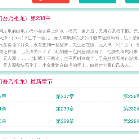
幻吾乃祖龙》第238章
用左爪的绒毛去擦小金龙身上的水，擦完一遍之后，又用右爪擦了擦。元
入潭：( o o )？过了一会儿，元入潭听到白虎的呼吸声逐渐均匀，似
只觉得睡了好久，没有想到一觉醒来，先生还在睡。元入潭：Σ( ° △°
虎还在睡。元入潭受不了了，此刻他一点困意都没有了。他挣扎着爬出来
。元入潭：……他折腾了三四次，也不再叫白虎了，于是默默逛着衍湖境
，元入潭都快石化了。小金龙骑在白虎的背上，由着对方带自己去人...
幻吾乃祖龙》最新章节
8章
第237章
第236
4章
第233章
第232
0章
第229章
第228