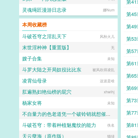
第41
灵魂绳匠漫游日志录
娜Num
第45
本周收藏榜
第49
斗破苍穹之淫乱天下
风秋火儿
第53
末世淫种神【重置版】
无
第57
嫂子合集
未知
第61
斗罗大陆之开局奴役比比东
被风吹得凌乱
第65
凌霄仙母录
这波是啥
第69
肛遍熟妇艳仙榜的屁穴
xhwlhj
第73
杨家女将
未知
第77
不自量力的色老道凭一个破铃销就想催眠我的元婴期宗主娘亲？（同人二创）
斗破苍穹：带着种植魅魔纹的能力
第81
PLUTO
佚名
天云孽海（原作版）
猫绿
第85