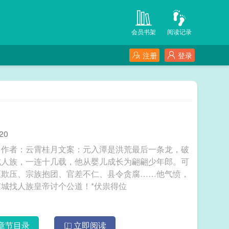
会员书架
阅读记录
注册
登录
20
》作者：云霄桂月文案：元入潭是洪荒最后一条龙，破
成人族，一连十几载，他从婴儿成长为翩翩少年郎。可
正欺压、宗族抱团、官差不仁、县令贪腐……他气愤，
城找人族皇帝讨个公道！*伏祟得位
章节目录
立即阅读