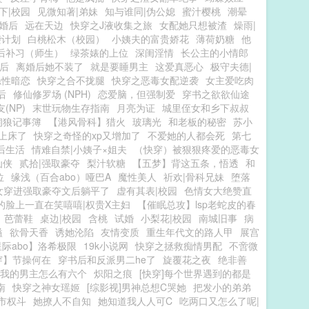
下|校园
见微知著|弟妹
知与谁同|伪公媳
蜜汁樱桃
潮晕
|婚后
远在天边
快穿之J液收集之旅
女配她只想被渣
燥雨|
袭计划
白桃松木（校园）
小姨夫的富贵娇花
薄荷奶糖
他
后补习（师生）
绿茶婊的上位
深闺淫情
长公主的小情郎
后
离婚后她不装了
就是要睡男主
这爱真恶心
极守夫德|
隐性暗恋
快穿之合不拢腿
快穿之恶毒女配逆袭
女主爱吃肉
后
修仙修罗场 (NPH)
恋爱脑，但强制爱
穿书之欲欲仙途
(NP)
末世玩物生存指南
月亮为证
城里侄女和乡下叔叔
饲狼记事簿
【港风骨科】猎火
玻璃光
和老板的秘密
苏小
上床了
快穿之奇怪的xp又增加了
不爱她的人都会死
第七
后生活
情难自禁|小姨子×姐夫
（快穿）被狠狠疼爱的恶毒女
仙侠
贰拾|强取豪夺
梨汁软糖
【五梦】背这五条，悟透
和
位
缘浅（百合abo）哑巴A
魔性美人
祈欢|骨科兄妹
堕落
女穿进强取豪夺文后躺平了
虚有其表|校园
色情女大绝赞直
的脸上一直在笑嘻嘻|权贵X主妇
【催眠总攻】lsp老蛇皮的春
芭蕾鞋
桌边|校园
含桃
试婚
小梨花|校园
南城旧事
病
溢
欲骨天香
诱她沦陷
友情变质
重生年代文的路人甲
展宫
际abo】洛希极限
19k小说网
快穿之拯救痴情男配
不啻微
穿】节操何在
穿书后和反派男二he了
旋覆花之夜
绝非善
我的男主怎么有六个
炽阳之痕
[快穿]每个世界遇到的都是
南
快穿之神女瑶姬
[综影视]男神总想C哭她
把发小的弟弟
市权斗
她撩人不自知
她知道我人人可C
吃两口又怎么了呢|