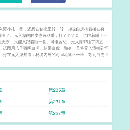
入潭挣扎一番，还想在秘境里转一转，却被白虎抱着搂在身
乎是睡着了。元入潭的眼皮也有些重，打了个哈欠，也跟着睡了一
)︴他无奈，只能又跟着睡一觉。可谁曾想，元入潭都睡了四五
，试图用爪子戳醒白虎。结果白虎一翻身，又将元入潭搂到怀
。好在元入潭知道，秘境内外的时间流速不一样。等到白虎彻
章
第235章
章
第231章
章
第227章