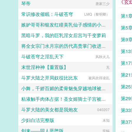
《玄
琴帝
唐家三少
常识修改催眠：斗破苍穹
LMQ（黎明卿）
第1
嫉妒哥哥和银发红瞳美乳仙子感情的小萝仙私配秘药自服堕落自慰喷潮，夜袭亲哥哥乱伦交
第5
黑暗斗罗，我的巨乳淫女后宫与千变萝莉
沙德木刻
第9
将全女宗门水月宗的历代高贵掌门收进画中，淫堕为身穿连体黑丝的雌畜肉便器
幸运超商
第13
斗破苍穹之淫乱天下
魂魄静树
风秋火儿
第17
末世淫种神【重置版】
无
第21
斗罗大陆之开局奴役比比东
被风吹得凌乱
第25
小舞，千娇百媚的柔骨魅兔穿越地球被巨根正太降服，沦陷小男孩胯下的绝美人妻
第29
粘液触手肉体占据！圣女姬骑士子宫被改造成淫穴肉巢，在忠犬面前被肏成常时绝顶的怀孕母胎！
雪月樱
斗罗大陆的美女都是我炮友
第33
煌星铃天闪
040207
少妇白洁完整版
未知
第37
剑来——同人恶堕版
牢蜗