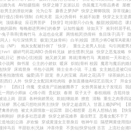
以婚为名
AV拍摄指南
快穿之睡了反派以后
伪装魔王与祭品勇者
屋檐
禁欲男主的泄欲对象
沦为公车
麝香之梦|NP
快穿之卿卿我我
异常现象
强行侵占|骨科/强制
白蛇夫君
温火|伪骨科
长媳不如妻
快穿之女主逆
光
顶级暴徒
应召男菩萨
【快穿】吃掉那只小白兔
酸甜|校园暗恋
课
与她的舔狗
每晚都进男神们的春梦
认知性偏差
珍如天下
捡到邻居手机
小兔子乖乖|青梅竹马
永远也会化雾
两情相厌|伪骨科
鱼目珠子|高干
视同人）勾引深情男主
极宠(兄妹骨科)
白羊|校园
漂亮少将O被军A灌满
仙（NP）
炮灰女配被扑倒了「快穿」
重生之老男人别走
勾引闺蜜男友
1vv1
碾碎芍药花|ABO 伪骨科兄妹
娇生惯养|兄妹
快穿之恶鬼攻略
IN乱日记
撩动心弦|校园
她又娇又媚
将就|青梅竹马
离婚前一天和老公
读小说网
御书屋
公主的小娇奴
暖床
炽焰|骨科 校园
魔君与魔后的婚
她|快穿
床戏替身
书包小说网
骑士全本小说
干上瘾
女主她总是被C|
爸爸拍激情戏
偏爱|高干 甜宠
兽人的宝藏
高岭之花|高干
绿茶婊的上
塔|西幻 人外
快穿之女配回来吃肉啦
参加直播做AI综艺后我火了
拜金
中！
【西幻】侍魔
变成丧尸后她被圈养了
女扮男装被太子发现后
我
无一用的小师妹
心情小雨
贵妃奴
春潮
双子太子
春枝嫋嫋
含苞待放
被迫上岗
甜源
各种病娇黑化
欺姐|继姐弟
撩愈
清釉
重生之肉香四
灾祛秽
黑心狐只想吃掉男主|快穿
快穿之趁虚而入
甘愿上瘾[NPH]
【星
壁禽兽的他
被丈夫跟情敌一起囚禁
甜心都想要
总有人想独占她
【快
你刚刚好
拼多多社恐逆袭
快穿之娇花难养
最佳野王
恶毒女配不干了
天造地设|公路
岁欢愉
穿成黄漫女主替身后
牧神午后
隔壁网黄使用指
漫掉马后
半甜欲水|兄妹
冲喜侍妾
不羡仙|快穿仙侠 古言
上流社会|都