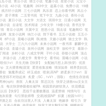
瓜瓜小说
青豆小说
骑士小说
笔趣小说
星星小说
元宝小
鼎小说
42小说
笔趣阁
263中文
盗墓小说
免费小说
19楼
残月轩小说网
三七小说网
风乐居
恋上你看书网
风云小
学
君子博客
二五零书苑
笔下中文
九曲小说
香玲小说
小说
夏日小说
大文学
大语文
琪琪中文
日通小说网
无
康小说
去读笔
技术阅读
少年文学
19楼小说
香书文学
言情
青豆小说网
天翼中文
悠悠小说
我去读
笔趣阁IO
笔
说网
发发小说网
纳兰小说
陛下看书
五五小说都
五五小
网
8P小说
晨曦小说网
BL鲤鱼
天籁小说网
骑士文学
BL
说
大学士
三六六小说网
未来小说网
一夜书库
麒麟中文
墟小说
圣墟小说
泉州小说网
放松文学
放松中文
最新小
丁阅读
乡村小说
八戒文学网
子叶小说
吞噬小说网
顶点
文
并读小说
八楼文学
青青中文
看书站
晨曦小说网
小说
咬你|1v1
天生尤物【快穿】
女配她只想上床(快穿)
优质
np
文火煨青梅|甜宠
爱意收集攻略
情深如兽
精养贵妇|乱
香欲
魅魔养成记
碎玉成欢
喷泉|高NP
娇柔多汁|1vv1
盲
然变得不对劲起来
炙爱（SC，1vV1，强取）
色情生存游戏
神(nph)
兽医
入禽太深
禁忌沉沦
快穿之拯救rou文女主
人生
每次快穿睁眼都在被PA
校园里的娇软美人
吹花嚼蕊
统以后【快穿】
恶役千金屡败屡战
温柔禁锢
纯情勾引
去
炮灰前妻
勾引禁欲师尊
交易|校园NP
炽夏［校园1vV1］
醉酒之后
合欢功法害人不浅
入禽太深
艳嫁录
暗引力
穿
妻
反差小青梅
他是疯批
快穿之渣女翻车纪事
蝴蝶效应