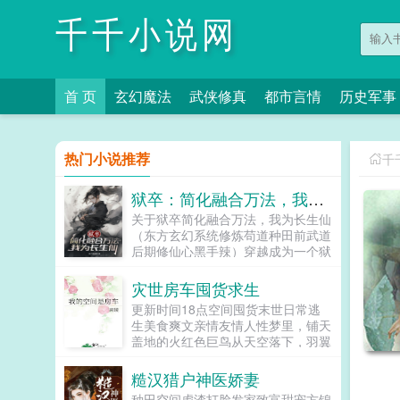
千千小说网
首 页
玄幻魔法
武侠修真
都市言情
历史军事
热门小说推荐
千
狱卒：简化融合万法，我为长生仙
关于狱卒简化融合万法，我为长生仙
（东方玄幻系统修炼苟道种田前武道
后期修仙心黑手辣）穿越成为一个狱
卒的李长生绑定简化系统，居然可以
把功法修炼简化成呼吸吃饭喝水那么
灾世房车囤货求生
简单。他决定苟在天牢看世间百态，
更新时间18点空间囤货末世日常逃
在历史中修炼，求证长生。...
生美食爽文亲情友情人性梦里，铺天
盖地的火红色巨鸟从天空落下，羽翼
上灼热的火光点燃了她所熟悉的世
界。僵硬可怖的走尸从建筑废墟里涌
糙汉猎户神医娇妻
出黄色飞沙弥漫了整片天空...
种田空间虐渣打脸发家致富甜宠方锦