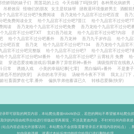
那些娇弱的婊子们
黑莲花的上位
今天你睡了吗[快穿]
各种黑化病娇男
姻
吊桥效应
怪物们的朋友
女主是软妹呀
拯救退环境傲娇男主
酒醒前
给个九品官不过分吧?免费阅读
吾乃龙给个九品官不过分吧百度
吾乃
分吧免费阅读全文
给个九品官不过分吧?晋江
给个九品官不过分吧?
费阅读
吾乃龙给个九品官不过分吧免费
吾乃龙给个九品官不过分吧番
个九品官不过分吧TXT
玄幻吾乃祖龙
给个九品官不过分吧?内容
分吧
给个九品官不过分吧番外
吾乃龙神
吾乃九千岁作品
给个九品
过分吧百度
吾乃龙
给个九品官不过分吧?134
吾乃龙给个九品官不
九品官不过分吧完整版
给个九品官不过分吧?
给个九品官不过分吧?
给个九品官不过分吧txt番外
给个九品官不过分吧? 云霄桂月 免费
给
龙皇
穿进恋爱攻略游戏后/我豢养了异世邪神+番外
满级指挥官在线救人
斗日常
诱婚入戏
小美的幸福纪事[七零]
黑白编码+番外
不是妻子
派也不想的[快穿]
从你的名字开始
汤秘书今夜不下班
我太上门下
龄社畜圆梦在七零,番外
偏执学弟他蓄谋已久
转移恋爱脑(快穿)
即可获取的网页内容，本站爬虫遵循robots协议，若您的网站不希望被本站爬虫抓取，可
抓取到的内容由程序自动进行排版处理再展现，不涉及更改内容，不针对任何内容表述
（站点内容必须允许游客访问，本站爬虫不会抓取需要登录后才展现内容的站点），
如内容有违规，请通过本站反馈功能提交给我们进行删除处理。