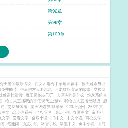
第92章
第96章
第100章
秀出道的娱乐圈文
在女团选秀中拿炮灰剧本
被夫君杀身证
们免费阅读
带着炮灰反派崽崽
月老红娘背后的故事
交换身
养娃致富忙甜渡
魔王级炮灰TXT
人偶讲的是什么
炮灰系统合
著
给古人直播我的百亿现代生活txt
我给古人直播无限流
超
人迷
交换身体漫
魔王级炮灰 非摩安
023小说网
263中文
四中文
恋上你看书
七八小说
顶点小说
春夏中文
帝国小
色文学
爱看文学
金瓜小说
3Q中文
中文小说
可心文学
趣阁
笔趣阁
顶点小说
冰雪小说
泼墨中文
全本小说
山河