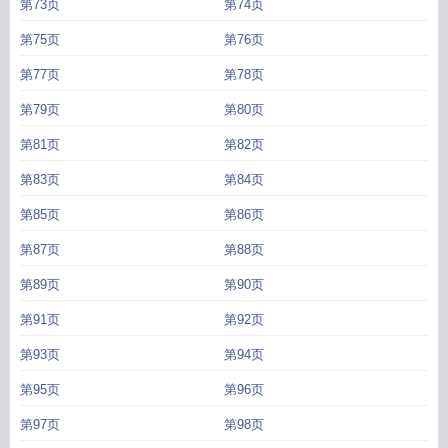
第73页
第74页
第75页
第76页
第77页
第78页
第79页
第80页
第81页
第82页
第83页
第84页
第85页
第86页
第87页
第88页
第89页
第90页
第91页
第92页
第93页
第94页
第95页
第96页
第97页
第98页