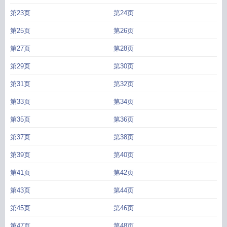
第23页
第24页
第25页
第26页
第27页
第28页
第29页
第30页
第31页
第32页
第33页
第34页
第35页
第36页
第37页
第38页
第39页
第40页
第41页
第42页
第43页
第44页
第45页
第46页
第47页
第48页