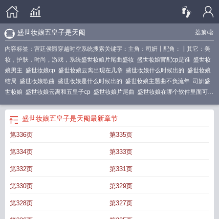
盛世妆娘五皇子是天阉
荔箫
/著
内容标签：宫廷侯爵穿越时空系统搜索关键字：主角：司妍┃配角：┃其它：美
妆，护肤，时尚，游戏，系统
盛世妆娘片尾曲盛妆
盛世妆娘官配cp是谁
盛世妆
娘男主
盛世妆娘cp
盛世妆娘云离出现在几章
盛世妆娘什么时候出的
盛世妆娘
结局
盛世妆娘歌曲
盛世妆娘是什么时候出的
盛世妆娘主题曲不负流年
司妍盛
世妆娘
盛世妆娘云离和五皇子cp
盛世妆娘片尾曲
盛世妆娘在哪个软件里面可以
看
盛世妆娘动漫免费观看全集
盛世妆娘电视剧
盛世妆娘漫画全集免费
盛世妆
娘九皇子最后和谁在一起
盛世妆娘云离
盛世妆娘动画片
盛世妆娘第二季全集免
盛世妆娘五皇子是天阉
最新章节
费观看
盛世妆娘五皇子
盛世妆娘免费完整版
盛世妆娘真人版
盛世妆娘结局是
第336页
第335页
什么
盛世妆娘五皇子和云离什么关系
盛世妆娘第一季
盛世妆娘第一集
盛世妆
娘第二季全集
盛世妆娘七皇子
盛世妆娘游戏
盛世妆娘漫画
盛世妆娘在线观
第334页
第333页
看
盛世妆娘五皇子是天阉
盛世妆娘五皇子云离
盛世妆娘图片
盛世妆娘女主和
谁在一起了
盛世妆娘第一季免费
盛世妆娘讲的是什么
盛世妆娘主题曲
盛世妆
第332页
第331页
娘漫画免费观看
盛世妆娘动漫免费观看
盛世妆娘云离出场集数
盛世妆娘在线看
第330页
第329页
动漫
盛世妆娘第二季什么时候播
盛世妆娘云离亓官修
盛世妆娘亓官仪
盛世妆
娘动漫免费观看全集高清
盛世妆娘封面
盛世妆娘男主是谁
盛世妆娘动漫全集免
第328页
第327页
费播放
盛世妆娘免费观看全集完整版
盛世妆娘司妍喜不喜欢杰克
盛世妆娘免费