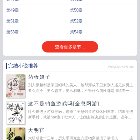
第49章
第50章
第51章
第52章
第53章
第54章
查看更多章节...
完结小说推荐
www.qqxsw.mx
药妆娘子
别人穿越都是倾国倾城的美人，她却穿成了丑女别人遇见的男主
要么高冷，要么霸道，要么邪魅，不管什么属性都是用情专一...
这不是钓鱼游戏吗[全息网游]
叶今银进入游戏养病，选择了全息钓鱼游戏休闲养老。结果刚进
新手村，就被npc塞了把木刀，让她去解决后山的土匪。这年...
大明官
大明成化十三年，历史系研究生方应物穿越成了读书人， 这