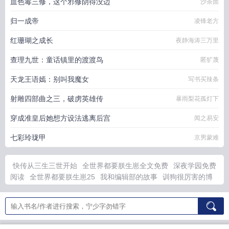
血色毒三修，这个邪修阴得没边
沙茶面
归一成帝
凌锋老方
红珊瑚之成长
夜静海涛三万里
查理九世：童话镇里的渡渡鸟
匿犷蔑
天龙王语嫣：别叫我魔女
写书买辣条
射雕四部曲之三，破虏英雄传
暴雨梨花孤灯下
穿成准皇后她想方设法逃离后宫
闻之易安
七彩玲珑甲
京男蒙难
快传从三生三世开始
全世界都要朕生崽全文免费
深夜学园免费
阅读
全世界都要朕生崽25
我和编辑部的故事
训狗很厉害的博
主
庶女谋嫁太子妃
为了救妹妹我变成了魔女
全世界都要攻略我
免费阅读
女主叫沈清宴的短剧
捡到白切黑师弟后晚归山
纪元
GEO
综影视从三生三世
综影视有22章最新章节更新内容
纪元
法是什么意思
恐慌沸腾无错
庶女成太子妃
为了救我变傻的妹妹