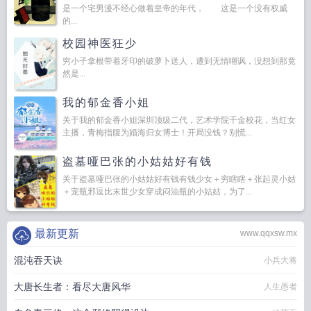
是一个宅男漫不经心做着皇帝的年代， 这是一个没有权威
的...
校园神医狂少
穷小子拿根带着牙印的破萝卜送人，遭到无情嘲讽，没想到那竟
然是...
我的郁金香小姐
关于我的郁金香小姐深圳顶级二代，艺术学院千金校花，当红女
主播，青梅指腹为婚海归女博士！开局没钱？别慌...
盗墓哑巴张的小姑姑好有钱
关于盗墓哑巴张的小姑姑好有钱有钱少女＋穷瞎瞎＋张起灵小姑
＋宠瓶邪逗比末世少女穿成闷油瓶的小姑姑，为了...
最新更新
www.qqxsw.mx
混沌吞天诀
小兵大将
大唐长生者：看尽大唐风华
人生愚者