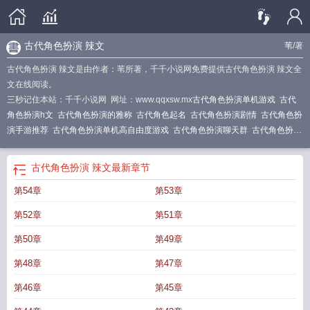
古代角色扮演 辣文
苇
/著
古代角色扮演 辣文是由作者：苇所著，千千小说网免费提供古代角色扮演 辣文全
文在线阅读。
三秒记住本站：千千小说网 网址：www.qqxsw.mx
古代角色扮演单机游戏
古代
角色扮演h文
古代角色扮演的雅称
古代角色起名
古代角色扮演剧情
古代角色扮
演手游推荐
古代角色扮演单机高自由度游戏
古代角色扮演聊天群
古代角色扮演
A片
古代角色扮演类游戏
古代角色大全
古代角色设定
古代角色名字大全女
古
代角色扮演手游
古代角色扮演 辣文
古代角色有哪些
古代角色扮演用成语怎么
古代角色扮演 辣文
最新章节
表达
古代名字
古代角色扮演
古代角色扮演各种play文
古代角色 起运动 功夫高
第54章
第53章
清 矢量运动图片
古代角色扮演游戏
第52章
第51章
第50章
第49章
第48章
第47章
第46章
第45章